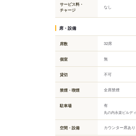
サービス料・
なし
チャージ
席・設備
32席
席数
無
個室
不可
貸切
全席禁煙
禁煙・喫煙
有
駐車場
丸の内永楽ビルディ
カウンター席あり
空間・設備