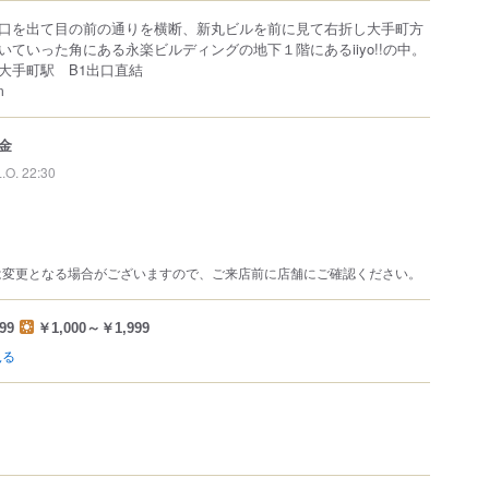
口を出て目の前の通りを横断、新丸ビルを前に見て右折し大手町方
いていった角にある永楽ビルディングの地下１階にあるiiyo!!の中。
大手町駅 B1出口直結
m
金
L.O. 22:30
は変更となる場合がございますので、ご来店前に店舗にご確認ください。
99
￥1,000～￥1,999
見る