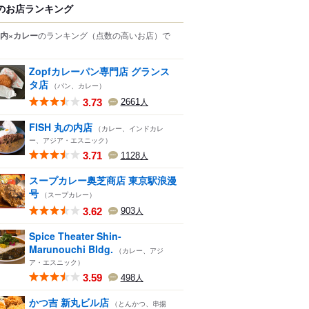
のお店ランキング
内×カレー
のランキング
（点数の高いお店）
で
Zopfカレーパン専門店 グランス
タ店
（パン、カレー）
3.73
2661
人
FISH 丸の内店
（カレー、インドカレ
ー、アジア・エスニック）
3.71
1128
人
スープカレー奥芝商店 東京駅浪漫
号
（スープカレー）
3.62
903
人
Spice Theater Shin-
Marunouchi Bldg.
（カレー、アジ
ア・エスニック）
3.59
498
人
かつ吉 新丸ビル店
（とんかつ、串揚