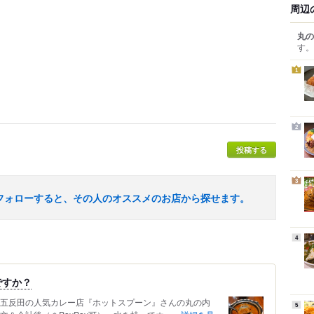
周辺
丸の
す。
1
2
投稿する
3
フォローすると、その人のオススメのお店から探せます。
4
ですか？
 五反田の人気カレー店『ホットスプーン』さんの丸の内
5