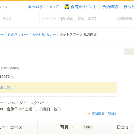
食べログについて
保有Vポイント
予約確認
行っ
カレー）
レー
丸の内 カレー
大手町駅 カレー
ホットスプーン 丸の内店
（Hot Spoon）
12972
人
情報に関して
ー
バル
ダイニングバー
定休日
：
土曜日、日曜日、祝日
99
店舗情報（詳細）
ュー・コース
写真
口コミ
1245