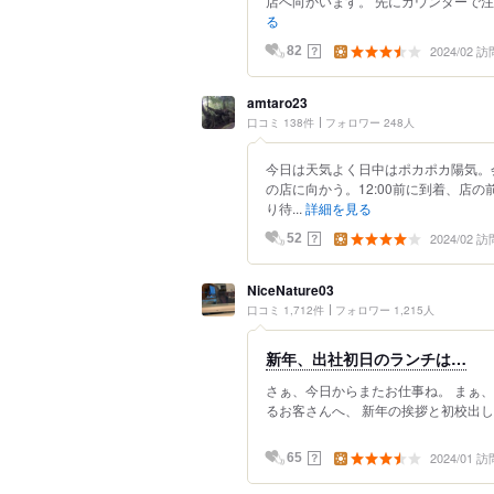
店へ向かいます。 先にカウンターで注文
る
2024/02 訪
？
82
amtaro23
口コミ 138件
フォロワー 248人
今日は天気よく日中はポカポカ陽気。
の店に向かう。12:00前に到着、店
り待...
詳細を見る
2024/02 訪
？
52
NiceNature03
口コミ 1,712件
フォロワー 1,215人
新年、出社初日のランチは…
さぁ、今日からまたお仕事ね。 まぁ、
るお客さんへ、 新年の挨拶と初校出し。
2024/01 訪
？
65