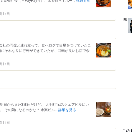
＆会計後（＊PayPay可）、水を持ってホー...
詳細を見
問
1回
会社の同僚と連れ立って、食べログで目星をつけていたこ
の前にそれなりに行列ができていたが、回転が良いお店で余
問
1回
明日からまた3連休だけど。 大手町1stスクエアビルにい
 その隣になるのかな？ 永楽ビル...
詳細を見る
問
1回
この