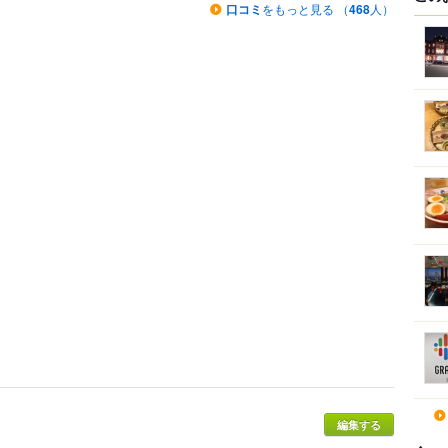
口コミ
をもっと見る （
468
人）
編集する