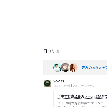
口コミ
？
好みのあう人を
VOICE3
口コミ 1,815件
フォロワー 2,349人
『牛すじ煮込みカレー』は好き
平日、得意先を訪問後にソロランチ。