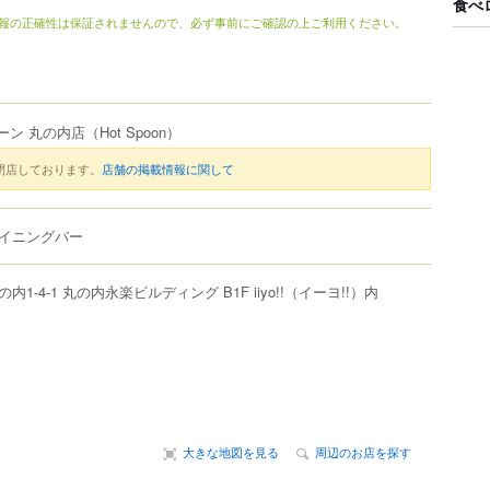
食べ
報の正確性は保証されませんので、必ず事前にご確認の上ご利用ください。
ーン 丸の内店
（Hot Spoon）
閉店しております。
店舗の掲載情報に関して
イニングバー
の内
1-4-1
丸の内永楽ビルディング
B1F iiyo!!（イーヨ!!）内
大きな地図を見る
周辺のお店を探す