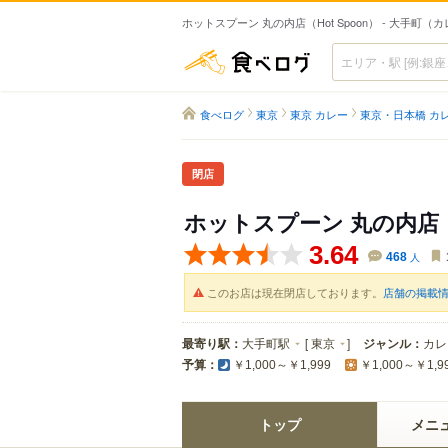
ホットスプーン 丸の内店（Hot Spoon） - 大手町（
食べログ
食べログ
東京
東京 カレー
東京・日本橋 カ
閉店
ホットスプーン 丸の内店
3.64
468
人
このお店は現在閉店しております。
店舗の掲載
最寄り駅：
大手町駅
[
東京
]
ジャンル：
カレ
予算：
￥1,000～￥1,999
￥1,000～￥1,9
トップ
メニ