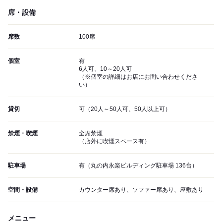
席・設備
席数
100席
個室
有
6人可、10～20人可
（※個室の詳細はお店にお問い合わせくださ
い）
貸切
可（20人～50人可、50人以上可）
禁煙・喫煙
全席禁煙
（店外に喫煙スペース有）
駐車場
有（丸の内永楽ビルディング駐車場 136台）
空間・設備
カウンター席あり、ソファー席あり、座敷あり
メニュー