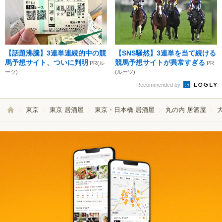
【話題沸騰】3連単連続的中の競
【SNS騒然】3連単を当て続ける
馬予想サイト、ついに判明
競馬予想サイトが異常すぎる
PR(ル
PR
ーツ)
(ルーツ)
Recommended by
東京
東京 居酒屋
東京・日本橋 居酒屋
丸の内 居酒屋