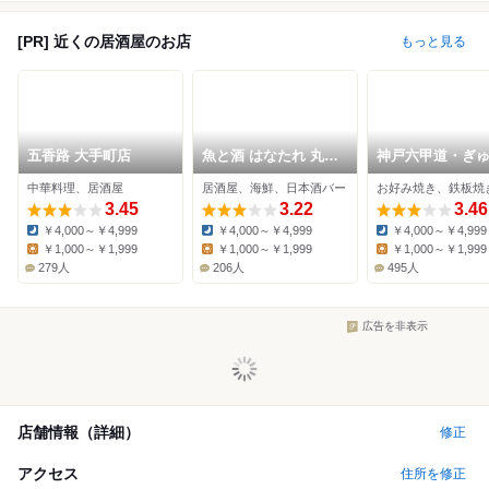
[PR] 近くの居酒屋のお店
もっと見る
五香路 大手町店
魚と酒 はなたれ 丸の
神戸六甲道・ぎ
内本店
丸の内店
中華料理、居酒屋
居酒屋、海鮮、日本酒バー
3.45
3.22
3.46
￥4,000～￥4,999
￥4,000～￥4,999
￥4,000～￥4,999
Dinner:
Dinner:
Dinner:
￥1,000～￥1,999
￥1,000～￥1,999
￥1,000～￥1,999
Lunch:
Lunch:
Lunch:
279人
206人
495人
広告を非表示
店舗情報（詳細）
修正
アクセス
住所を修正