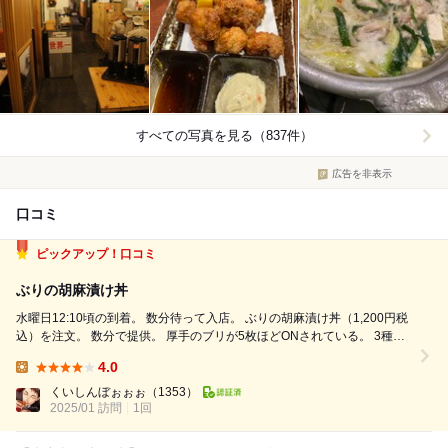
すべての写真を見る（837件）
広告を非表示
口コミ
ピックアップ！口コミ
ぶりの胡麻漬け丼
水曜日12:10頃の到着。 数分待って入店。 ぶりの胡麻漬け丼（1,200円税
込）を注文。 数分で提供。 厚手のブリが5枚ほどONされている。 3種類
ある醤油の中から、日本一甘いたまり醤油の紅梅を選択。 胡麻がしっか
4.0
りまぶされたブリにピッタリである。 温泉たまごとの相性も抜群である...
Lunch:
くいしんぼぉぉぉ
（1353）
2025/01 訪問
1回