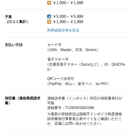
￥1,000～￥1,999
￥5,000～￥5,999
予算
（口コミ集計）
￥1,000～￥1,999
利用金額分布を見る
支払い方法
カード可
（VISA、Master、JCB、Diners）
電子マネー可
（交通系電子マネー（Suicaなど）、iD、QUICPa
y）
QRコード決済可
（PayPay、d払い、楽天ペイ、au PAY）
領収書（適格簡易請求
適格請求書（インボイス）対応の領収書発行が
書）
可能
登録番号：T1280001002396
※最新の登録状況は国税庁インボイス制度適格
請求書発行事業者公表サイトをご確認いただく
か、店舗にお問い合わせください。