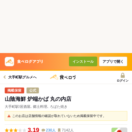
インストール
アプリで開く
大手町駅グルメへ
ログイン
公式
山陰海鮮 炉端かば 丸の内店
大手町駅/居酒屋､ 郷土料理､ ろばた焼き
このお店は店舗情報の確認が取れていないため掲載保留中です。
3.19
230
人
7142
人