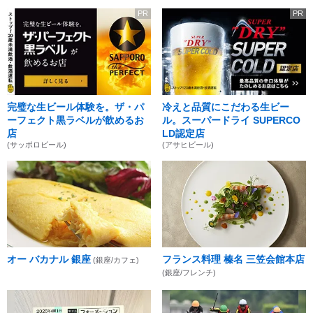
PR
PR
完璧な生ビール体験を。ザ・パ
冷えと品質にこだわる生ビー
ーフェクト黒ラベルが飲めるお
ル。スーパードライ SUPERCO
店
LD認定店
(サッポロビール)
(アサヒビール)
オー バカナル 銀座
フランス料理 榛名 三笠会館本店
(銀座/カフェ)
(銀座/フレンチ)