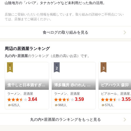
山陰地方の「ババア」タナカゲンゲなど未利用だった魚の活用。
店舗にご登録いただいた情報を掲載しています。取り組みの詳細やご不明点につい
ては、店舗までご確認ください。
食べログの取り組みを見る
周辺の居酒屋ランキング
丸の内
×
居酒屋
のランキング（点数の高いお店）です。
1
2
3
煮干しと日本酒すぎだ
博多麺房 赤のれん 丸
ビアハウス 森卯
ま
ビル店
ラーメン、居酒屋
ラーメン、居酒屋
ビアホール、居酒屋
3.64
3.59
3.55
625人
968人
576人
丸の内×居酒屋
のランキングをもっと見る