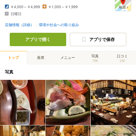
￥4,000～￥4,999
￥1,000～￥1,999
日曜日
店舗情報（詳細）
環境や社会への取り組み
アプリで開く
アプリで保存
写真
口コミ
トップ
座席
メニュー
798
230
写真