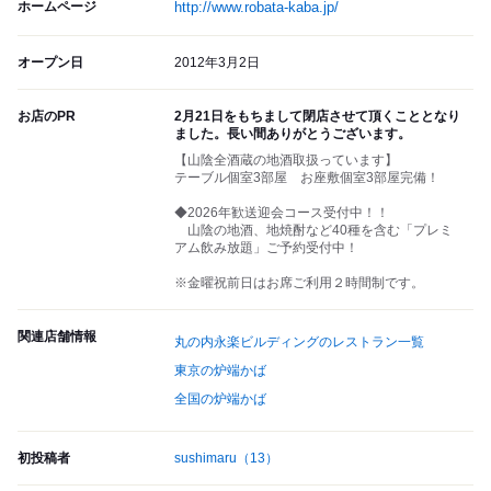
ホームページ
http://www.robata-kaba.jp/
オープン日
2012年3月2日
お店のPR
2月21日をもちまして閉店させて頂くこととなり
ました。長い間ありがとうございます。
【山陰全酒蔵の地酒取扱っています】
テーブル個室3部屋 お座敷個室3部屋完備！
◆2026年歓送迎会コース受付中！！
山陰の地酒、地焼酎など40種を含む「プレミ
アム飲み放題」ご予約受付中！
※金曜祝前日はお席ご利用２時間制です。
関連店舗情報
丸の内永楽ビルディングのレストラン一覧
東京の炉端かば
全国の炉端かば
初投稿者
sushimaru
（13）