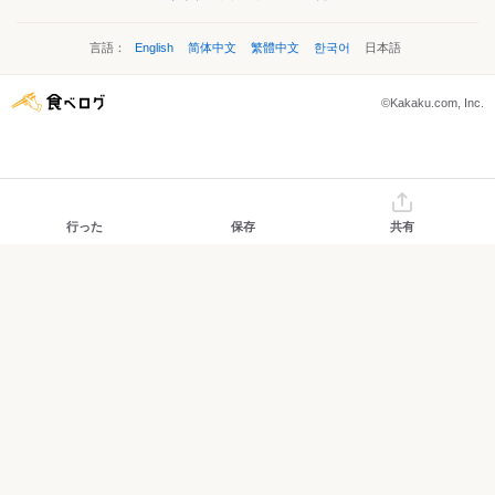
言語：
English
简体中文
繁體中文
한국어
日本語
©Kakaku.com, Inc.
行った
保存
共有