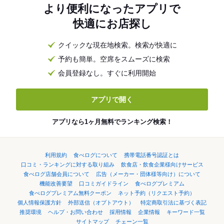
より便利になったアプリで
快適にお店探し
クイックな現在地検索。検索が快適に
予約も簡単。空席をスムーズに検索
会員登録なし。すぐに利用開始
アプリで開く
アプリなら1ヶ月無料でランキング検索！
利用規約
食べログについて
携帯電話番号認証とは
口コミ・ランキングに対する取り組み
飲食店・飲食企業様向けサービス
食べログ店舗会員について
広告（メーカー・団体様等向け）について
機能改善要望
口コミガイドライン
食べログプレミアム
食べログプレミアム無料クーポン
ネット予約（リクエスト予約）
個人情報保護方針
外部送信（オプトアウト）
特定商取引法に基づく表記
推奨環境
ヘルプ・お問い合わせ
採用情報
企業情報
キーワード一覧
サイトマップ
チェーン一覧