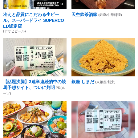
冷えと品質にこだわる生ビー
天空飲茶酒家
(銀座/中華料理)
ル。スーパードライ SUPERCO
LD認定店
(アサヒビール)
【話題沸騰】3連単連続的中の競
銀座 しまだ
(東銀座/割烹)
馬予想サイト、ついに判明
PR(ル
ーツ)