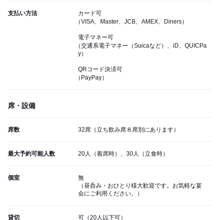
支払い方法
カード可
（VISA、Master、JCB、AMEX、Diners）
電子マネー可
（交通系電子マネー（Suicaなど）、iD、QUICPa
y）
QRコード決済可
（PayPay）
席・設備
席数
32席（立ち飲み席８席別にあります）
最大予約可能人数
20人（着席時）、30人（立食時）
個室
無
（昼呑み・おひとり様大歓迎です。お気軽な宴
会にご利用ください。）
貸切
可（20人以下可）