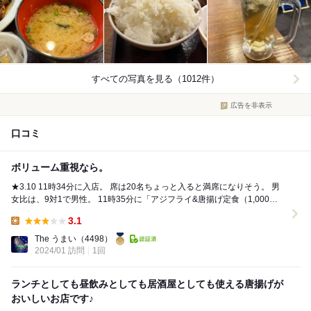
すべての写真を見る（1012件）
広告を非表示
口コミ
ボリューム重視なら。
★3.10 11時34分に入店。 席は20名ちょっと入ると満席になりそう。 男
女比は、9対1で男性。 11時35分に「アジフライ&唐揚げ定食（1,000
円）」を注文...
3.1
Lunch:
The うまい
（4498）
2024/01 訪問
1回
ランチとしても昼飲みとしても居酒屋としても使える唐揚げが
おいしいお店です♪