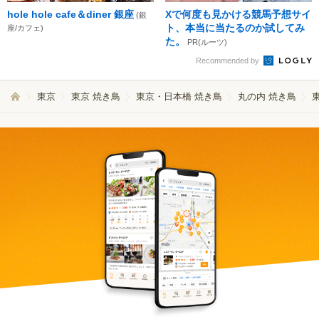
hole hole cafe＆diner 銀座
Xで何度も見かける競馬予想サイ
(銀
ト、本当に当たるのか試してみ
座/カフェ)
た。
PR(ルーツ)
Recommended by
東京
東京 焼き鳥
東京・日本橋 焼き鳥
丸の内 焼き鳥