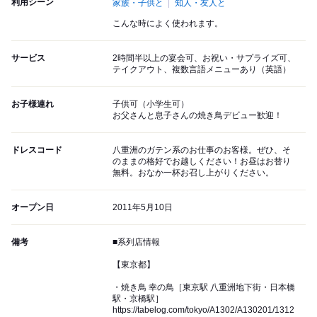
利用シーン
家族・子供と
知人・友人と
こんな時によく使われます。
サービス
2時間半以上の宴会可、お祝い・サプライズ可、
テイクアウト、複数言語メニューあり（英語）
お子様連れ
子供可（小学生可）
お父さんと息子さんの焼き鳥デビュー歓迎！
ドレスコード
八重洲のガテン系のお仕事のお客様。ぜひ、そ
のままの格好でお越しください！お昼はお替り
無料。おなか一杯お召し上がりください。
オープン日
2011年5月10日
備考
■系列店情報
【東京都】
・焼き鳥 幸の鳥［東京駅 八重洲地下街・日本橋
駅・京橋駅］
https://tabelog.com/tokyo/A1302/A130201/1312