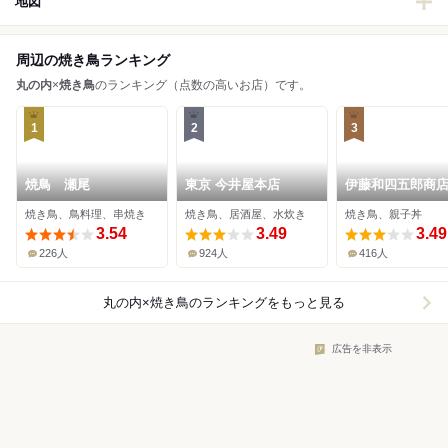
地図
周辺の焼き鳥ランキング
丸の内
×
焼き鳥
のランキング（点数の高いお店）です。
1
2
3
焼鳥 瀬尾
東京 今井屋本店
伊藤和四五郎商
焼き鳥、鳥料理、串焼き
焼き鳥、居酒屋、水炊き
焼き鳥、親子丼
3.54
3.49
3.49
226人
924人
416人
丸の内×焼き鳥
のランキングをもっと見る
広告を非表示