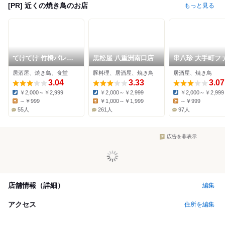
[PR] 近くの焼き鳥のお店
もっと見る
てけてけ 竹橋パレス
黒松屋 八重洲南口店
串八珍 大手町フ
サイド店
ストスクエア店
居酒屋、焼き鳥、食堂
豚料理、居酒屋、焼き鳥
居酒屋、焼き鳥
3.04
3.33
3.07
￥2,000～￥2,999
￥2,000～￥2,999
￥2,000～￥2,999
Dinner:
Dinner:
Dinner:
～￥999
￥1,000～￥1,999
～￥999
Lunch:
Lunch:
Lunch:
55人
261人
97人
広告を非表示
店舗情報（詳細）
編集
アクセス
住所を編集