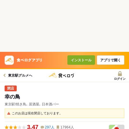
インストール
アプリで開く
東京駅グルメへ
ログイン
幸の鳥
東京駅/焼き鳥､ 居酒屋､ 日本酒バー
このお店は現在閉店しております。
3.47
297
人
17964
人