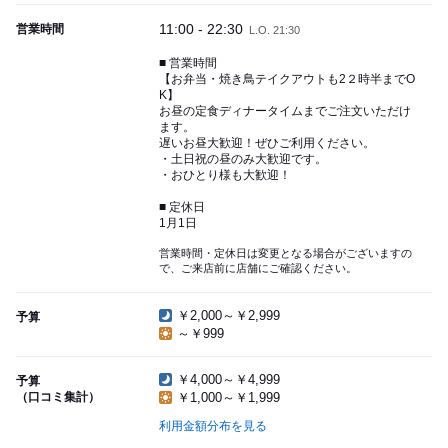
11:00 - 22:30
営業時間
L.O. 21:30
■ 営業時間
【お弁当・焼き鳥テイクアウトも2２時半までO
K】
お昼の定食ディナータイムまでご注文いただけ
ます。
遅いお昼大歓迎！ぜひご利用ください。
・土日祝の昼のみ大歓迎です。
・おひとり様も大歓迎！
■ 定休日
1月1日
営業時間・定休日は変更となる場合がございますの
で、ご来店前に店舗にご確認ください。
￥2,000～￥2,999
予算
～￥999
￥4,000～￥4,999
予算
（口コミ集計）
￥1,000～￥1,999
利用金額分布を見る