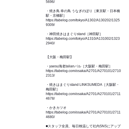
5696/
・焼き鳥 幸の鳥 うなぎのぼり［東京駅・日本橋
駅・京橋駅］
https://tabelog.com/tokyo/A1302/A130202/1325
9309/
・神田焼きはまぐりstand［神田駅］
https://tabelog.com/tokyo/A1310/A131002/1323
2940/
【大阪・梅田駅】
・yaesu海老talianバル［大阪駅・梅田駅］
https://tabelog.com/osaka/A2701/A270101/2710
2313/
・焼きはまぐりstand LINKSUMEDA［大阪駅・
梅田駅］
https://tabelog.com/osaka/A2701/A270101/2711
4678/
・かきカツオ
https://tabelog.com/osaka/A2701/A270101/2711
4680/
■スタッフ全員、毎日検温して社内SNSにアップ