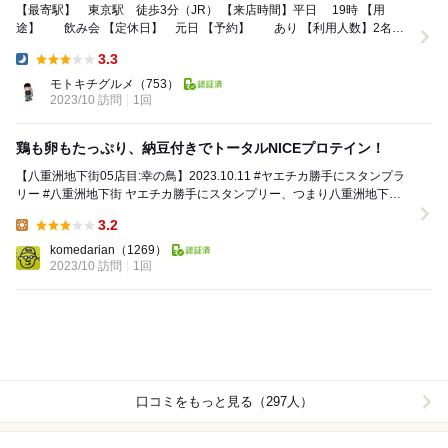
【最寄駅】 東京駅 徒歩3分（JR） 【来店時間】平日 19時 【用
途】 飲み会 【定休日】 元日 【予約】 あり 【利用人数】2名
【予算】 3,000円～4...
3.3
Dinner:
モトキチグルメ
（753）
2023/10 訪問
1回
鶏も卵もたっぷり、納豆付きでトータルNICEプロテイン！
【八重洲地下街05店目:幸の鳥】2023.10.11 #ヤエチカ勝手にスタンプラ
リー #八重洲地下街 ヤエチカ勝手にスタンプリー、つまり八重洲地下街
の飲食店を全て攻略しよ...
3.2
Lunch:
komedarian
（1269）
2023/10 訪問
1回
口コミをもっと見る（297人）