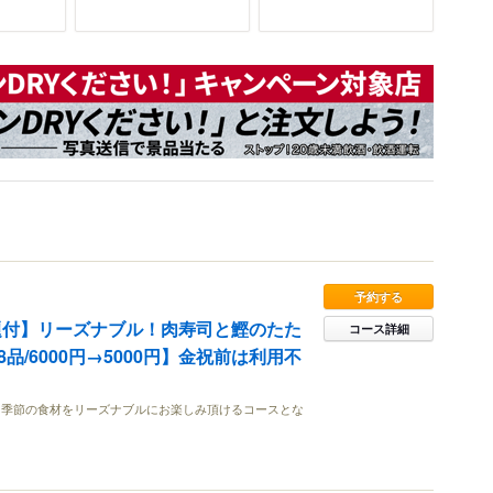
予約する
題付】リーズナブル！肉寿司と鰹のたた
コース詳細
品/6000円→5000円】金祝前は利用不
。季節の食材をリーズナブルにお楽しみ頂けるコースとな