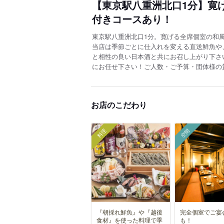
【東京駅八重洲北口1分】寛
付きコースあり！
東京駅八重洲北口1分。寛げる全席個室の和
当店は季節ごとに仕入れを変える直送鮮魚や
と相性の良い日本酒と共にお召し上がり下さい
にお任せ下さい！ご人数・ご予算・団体様の
お店のこだわり
料理
空間
『朝採れ鮮魚』や『越後
完全個室でご宴
食材』を使った料理で季
も！