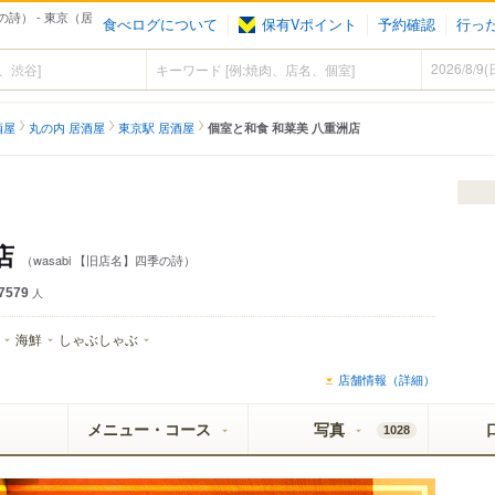
の詩） - 東京（居
食べログについて
保有Vポイント
予約確認
行っ
酒屋
丸の内 居酒屋
東京駅 居酒屋
個室と和食 和菜美 八重洲店
店
（wasabi 【旧店名】四季の詩）
7579
人
海鮮
しゃぶしゃぶ
店舗情報（詳細）
メニュー・コース
写真
1028