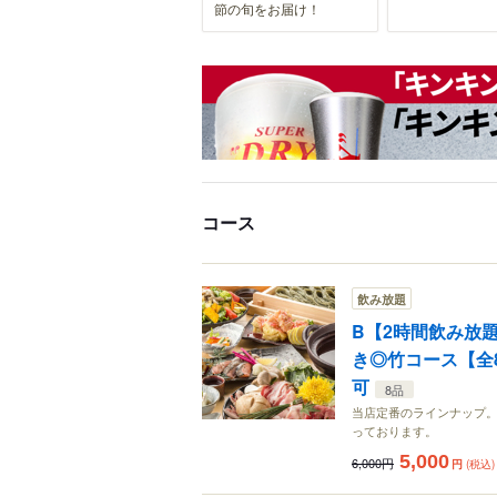
節の旬をお届け！
コース
飲み放題
B【2時間飲み放
き◎竹コース【全8
可
8品
当店定番のラインナップ
っております。
5,000
6,000円
円
(税込)