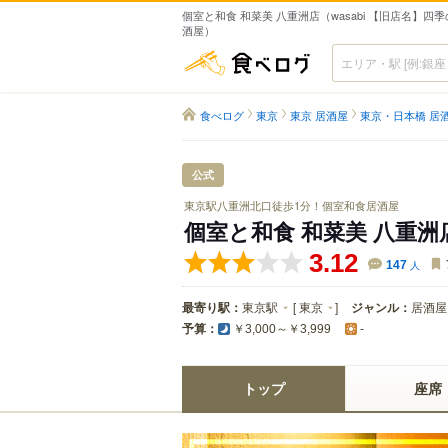
個室と和食 和菜美 八重洲店（wasabi 【旧店名】四季
酒屋）
食べログ
食べログ
東京
東京 居酒屋
東京・日本橋 居
公式
東京駅八重洲北口徒歩1分！個室和食居酒屋
個室と和食 和菜美 八重洲
3.12
147
人
最寄り駅：
東京駅
[
東京
]
ジャンル：
居酒屋
予算：
￥3,000～￥3,999
-
トップ
座席