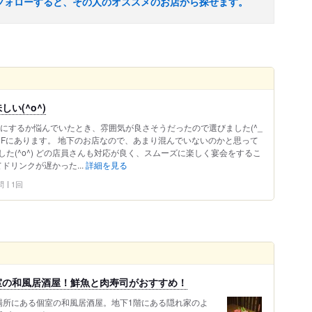
フォローすると、その人のオススメのお店から探せます。
い(^o^)
にするか悩んでいたとき、雰囲気が良さそうだったので選びました(^_
B1Fにあります。 地下のお店なので、あまり混んでいないのかと思って
た(^o^) どの店員さんも対応が良く、スムーズに楽しく宴会をするこ
てドリンクが遅かった...
詳細を見る
問
1回
室の和風居酒屋！鮮魚と肉寿司がおすすめ！
場所にある個室の和風居酒屋。地下1階にある隠れ家のよ