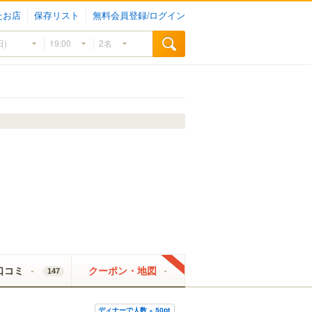
たお店
保存リスト
無料会員登録/ログイン
口コミ
クーポン・地図
147
ディナーで人数 × 50pt