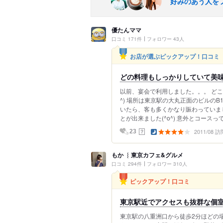
好みのあう人を
優たんママ
口コミ 171件
フォロワー 43人
お店が選ぶピックアップ！口コミ
どの料理もしっかりしていて美味し
以前、宴会で利用しました。。。 どこ
^) 場所は東京駅の大丸正面のビルの
いたら、客も多くかなり賑わっていまし
とが出来ました(^o^) 意外とコースっ
2011/08 訪
？
23
もか ︴東京カフェ&グルメ
口コミ 294件
フォロワー 310人
ピックアップ！口コミ
東京駅近でアクセスも抜群な個
東京駅の八重洲口から徒歩2分ほどの