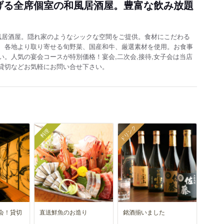
げる全席個室の和風居酒屋。豊富な飲み放題
風居酒屋。隠れ家のようなシックな空間をご提供。食材にこだわる
、各地より取り寄せる旬野菜、国産和牛、厳選素材を使用。お食事
。人気の宴会コースが特別価格！宴会,二次会,接待,女子会は当店
貸切などお気軽にお問い合せ下さい。
ドリンク
料理
会！貸切
直送鮮魚のお造り
銘酒揃いました