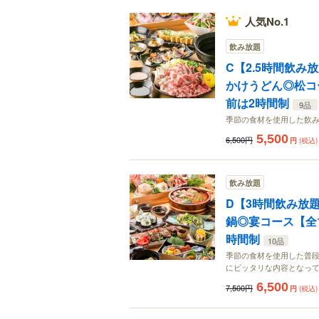
人気No.1
飲み放題
C【2.5時間飲
かけうどん◎松コー
前は2時間制
9品
季節の食材を使用した飲
5,500
6,500円
円
(税込)
飲み放題
D【3時間飲み放
鍋◎宴コース【全10
時間制
10品
季節の食材を使用した普
にピッタリな内容となっ
6,500
7,500円
円
(税込)