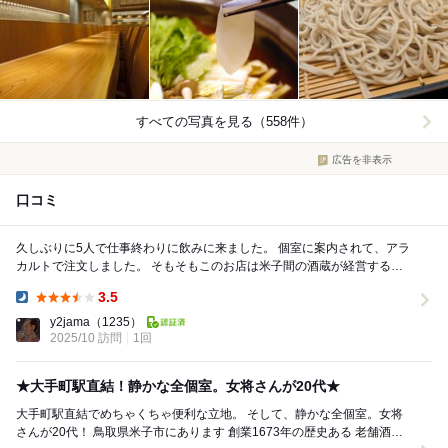
すべての写真を見る（558件）
広告を非表示
口コミ
久しぶりに5人で仕事終わりに飲みに来ました。 個室に案内されて、アラ
カルトで注文しました。 そもそもこのお店は米子間の酒蔵が経営するお
店です。なので日本酒の取り揃えが充実してい...
3.5
Dinner:
y2jama
（1235）
2025/10 訪問
1回
★大手町駅直結！静かな全個室。女将さんが20代★
大手町駅直結でめちゃくちゃ便利な立地。 そして、静かな全個室。女将
さんが20代！ 鳥取県米子市にあります 創業1673年の歴史ある 老舗酒蔵