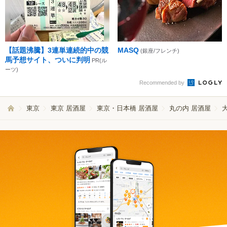
【話題沸騰】3連単連続的中の競
MASQ
(銀座/フレンチ)
馬予想サイト、ついに判明
PR(ル
ーツ)
Recommended by
東京
東京 居酒屋
東京・日本橋 居酒屋
丸の内 居酒屋