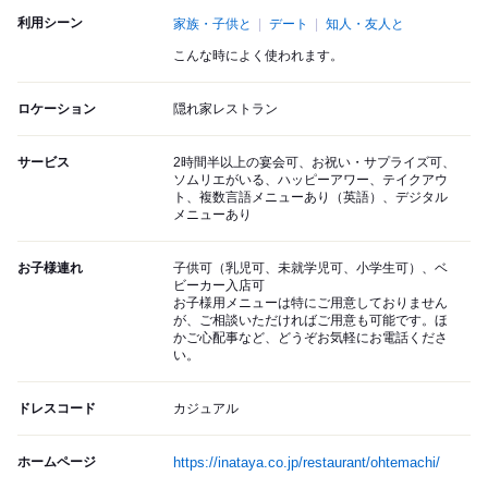
利用シーン
家族・子供と
デート
知人・友人と
こんな時によく使われます。
ロケーション
隠れ家レストラン
サービス
2時間半以上の宴会可、お祝い・サプライズ可、
ソムリエがいる、ハッピーアワー、テイクアウ
ト、複数言語メニューあり（英語）、デジタル
メニューあり
お子様連れ
子供可（乳児可、未就学児可、小学生可）、ベ
ビーカー入店可
お子様用メニューは特にご用意しておりません
が、ご相談いただければご用意も可能です。ほ
かご心配事など、どうぞお気軽にお電話くださ
い。
ドレスコード
カジュアル
ホームページ
https://inataya.co.jp/restaurant/ohtemachi/