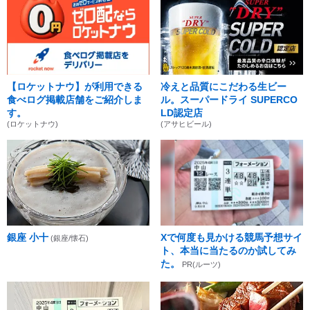
【ロケットナウ】が利用できる
冷えと品質にこだわる生ビー
食べログ掲載店舗をご紹介しま
ル。スーパードライ SUPERCO
す。
LD認定店
(ロケットナウ)
(アサヒビール)
銀座 小十
Xで何度も見かける競馬予想サイ
(銀座/懐石)
ト、本当に当たるのか試してみ
た。
PR(ルーツ)