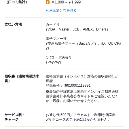
（口コミ集計）
￥1,000～￥1,999
利用金額分布を見る
支払い方法
カード可
（VISA、Master、JCB、AMEX、Diners）
電子マネー可
（交通系電子マネー（Suicaなど）、iD、QUICPa
y）
QRコード決済可
（PayPay）
領収書（適格簡易請求
適格請求書（インボイス）対応の領収書発行が
書）
可能
登録番号：T9010001119391
※最新の登録状況は国税庁インボイス制度適格
請求書発行事業者公表サイトをご確認いただく
か、店舗にお問い合わせください。
サービス料・
お通し代 500円／アラカルトご利用時 個室料
チャージ
5％ ※コースのご予約にはかかりません。