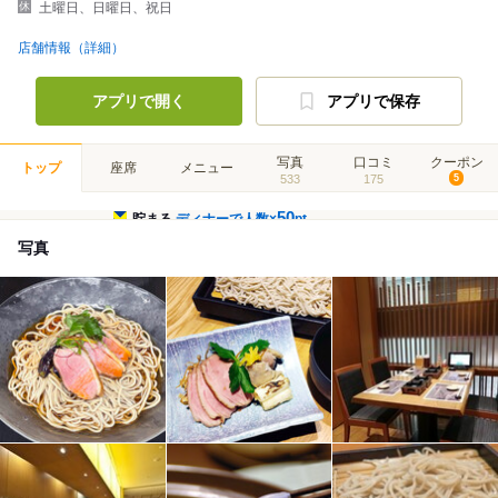
土曜日、日曜日、祝日
店舗情報（詳細）
アプリで開く
アプリで保存
写真
口コミ
クーポン
トップ
座席
メニュー
533
175
5
50
貯まる
ディナーで人数×
pt
写真