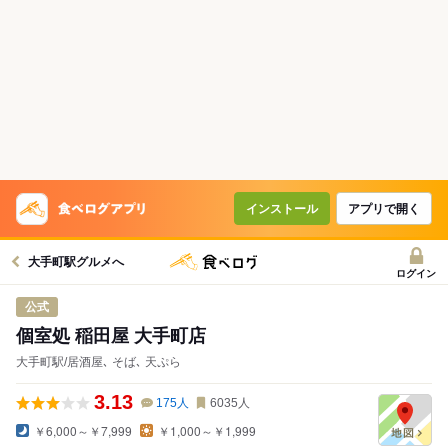
コースで使えるクーポン
戻る
クーポンを利用せず予約する
インストール
アプリで開く
大手町駅グルメへ
ログイン
公式
個室処 稲田屋 大手町店
大手町駅/居酒屋､ そば､ 天ぷら
3.13
175
人
6035
人
￥6,000～￥7,999
￥1,000～￥1,999