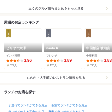
近くのグルメ情報まとめをもっと見る
周辺のお店ランキング
1
2
3
ビリヤニ大澤
naoto.K
中国飯店 琥珀宮
インド料理
フレンチ
中華料理
3.96
3.89
3.83
624人
126人
835人
丸の内・大手町
のレストラン情報を見る
ランチのお店を探す
子連れでランチができるお店
個室でランチができるお店
ランチで使える和食のお店
座敷でランチができるお店