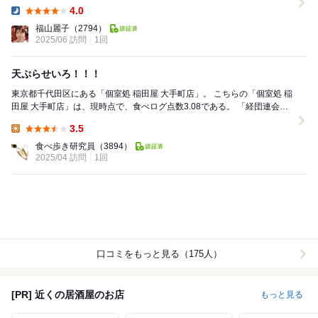
『稲田本店』のお店。 すご...
4.0
Dinner:
福山麗子
（2794）
2025/06 訪問
1回
天ぷらせいろ！！！
東京都千代田区にある「個室処 稲田屋 大手町店」。 こちらの「個室処 稲
田屋 大手町店」は、現時点で、食べログ点数3.08である。 「経団連会
館」での所用を終え、その地...
3.5
Lunch:
食べ歩き研究員
（3894）
2025/04 訪問
1回
口コミをもっと見る（175人）
[PR] 近くの居酒屋のお店
もっと見る