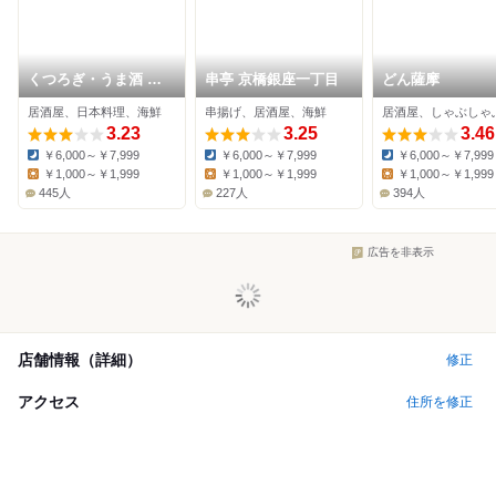
くつろぎ・うま酒 か
串亭 京橋銀座一丁目
どん薩摩
こいや 丸の内二丁目
居酒屋、日本料理、海鮮
串揚げ、居酒屋、海鮮
店
3.23
3.25
3.46
￥6,000～￥7,999
￥6,000～￥7,999
￥6,000～￥7,999
Dinner:
Dinner:
Dinner:
￥1,000～￥1,999
￥1,000～￥1,999
￥1,000～￥1,999
Lunch:
Lunch:
Lunch:
445人
227人
394人
広告を非表示
店舗情報（詳細）
修正
アクセス
住所を修正