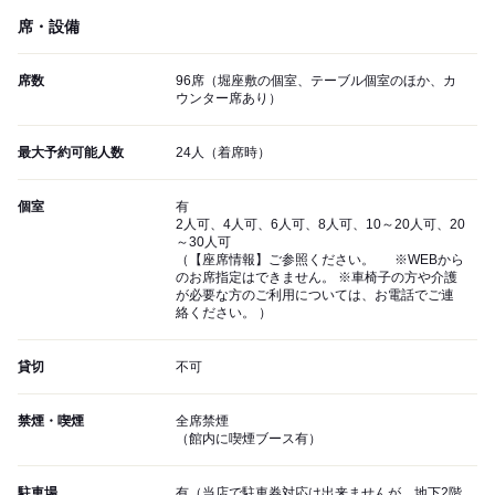
席・設備
席数
96席（堀座敷の個室、テーブル個室のほか、カ
ウンター席あり）
最大予約可能人数
24人（着席時）
個室
有
2人可、4人可、6人可、8人可、10～20人可、20
～30人可
（【座席情報】ご参照ください。 ※WEBから
のお席指定はできません。 ※車椅子の方や介護
が必要な方のご利用については、お電話でご連
絡ください。 ）
貸切
不可
禁煙・喫煙
全席禁煙
（館内に喫煙ブース有）
駐車場
有（当店で駐車券対応は出来ませんが、地下2階