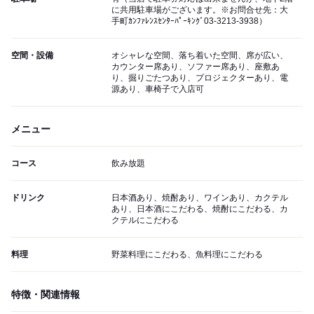
に共用駐車場がございます。※お問合せ先：大
手町ｶﾝﾌｧﾚﾝｽｾﾝﾀｰﾊﾟｰｷﾝｸﾞ03-3213-3938）
空間・設備
オシャレな空間、落ち着いた空間、席が広い、
カウンター席あり、ソファー席あり、座敷あ
り、掘りごたつあり、プロジェクターあり、電
源あり、車椅子で入店可
メニュー
コース
飲み放題
ドリンク
日本酒あり、焼酎あり、ワインあり、カクテル
あり、日本酒にこだわる、焼酎にこだわる、カ
クテルにこだわる
料理
野菜料理にこだわる、魚料理にこだわる
特徴・関連情報