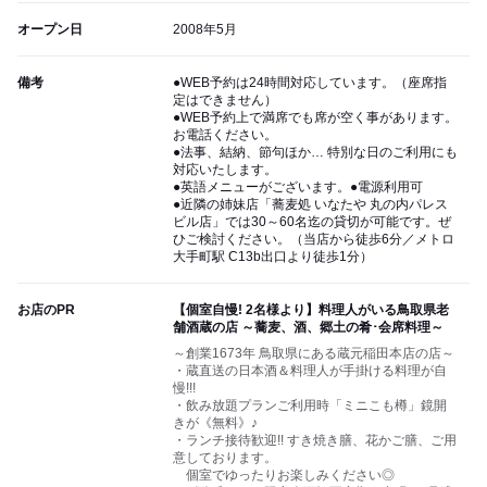
オープン日
2008年5月
備考
●WEB予約は24時間対応しています。（座席指
定はできません）
●WEB予約上で満席でも席が空く事があります。
お電話ください。
●法事、結納、節句ほか… 特別な日のご利用にも
対応いたします。
●英語メニューがございます。●電源利用可
●近隣の姉妹店「蕎麦処 いなたや 丸の内パレス
ビル店」では30～60名迄の貸切が可能です。ぜ
ひご検討ください。（当店から徒歩6分／メトロ
大手町駅 C13b出口より徒歩1分）
お店のPR
【個室自慢! 2名様より】料理人がいる鳥取県老
舗酒蔵の店 ～蕎麦、酒、郷土の肴･会席料理～
～創業1673年 鳥取県にある蔵元稲田本店の店～
・蔵直送の日本酒＆料理人が手掛ける料理が自
慢!!!
・飲み放題プランご利用時「ミニこも樽」鏡開
きが《無料》♪
・ランチ接待歓迎!! すき焼き膳、花かご膳、ご用
意しております。
個室でゆったりお楽しみください◎