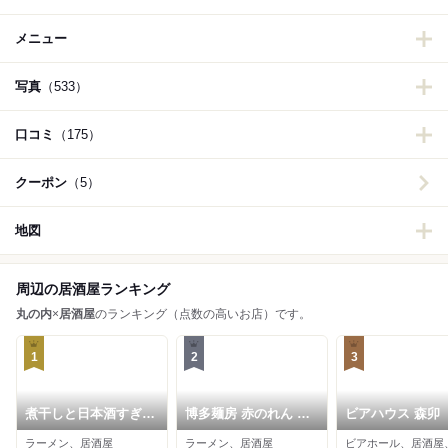
メニュー
写真
（533）
口コミ
（175）
クーポン
（5）
地図
周辺の居酒屋ランキング
丸の内
×
居酒屋
のランキング（点数の高いお店）です。
1
2
3
煮干しと日本酒すぎだ
博多麺房 赤のれん 丸
ビアハウス 森卯
ま
ビル店
ラーメン、居酒屋
ラーメン、居酒屋
ビアホール、居酒屋