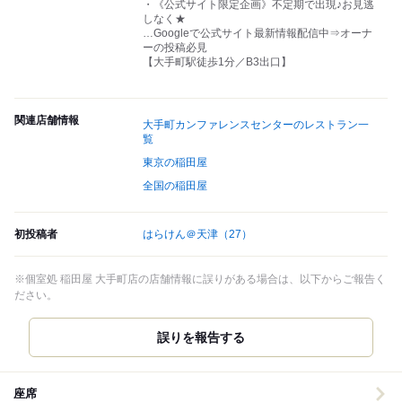
・《公式サイト限定企画》不定期で出現♪お見逃
しなく★
…Googleで公式サイト最新情報配信中⇒オーナ
ーの投稿必見
【大手町駅徒歩1分／B3出口】
関連店舗情報
大手町カンファレンスセンターのレストラン一
覧
東京の稲田屋
全国の稲田屋
初投稿者
はらけん＠天津
（27）
※個室処 稲田屋 大手町店の店舗情報に誤りがある場合は、以下からご報告く
ださい。
誤りを報告する
座席