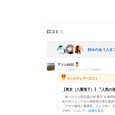
口コミ
？
好みのあう人を
アツシ0422
口コミ 1,822件
フォロワー 3,952人
ピックアップ！口コミ
【東京（八重地下）】『人気の老舗
『食べログ人気店巡りIN 東京 ＆ 飯田
近のモーニングから神楽坂方面を散策
『アロマ珈琲八重洲店』さんです✨ 
で4分』くらいで...
詳細を見る