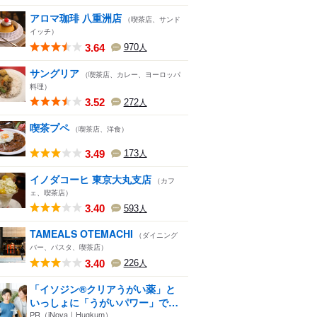
アロマ珈琲 八重洲店
（喫茶店、サンド
イッチ）
3.64
970
人
サングリア
（喫茶店、カレー、ヨーロッパ
料理）
3.52
272
人
喫茶プペ
（喫茶店、洋食）
3.49
173
人
イノダコーヒ 東京大丸支店
（カフ
ェ、喫茶店）
3.40
593
人
TAMEALS OTEMACHI
（ダイニング
バー、パスタ、喫茶店）
3.40
226
人
「イソジン®クリアうがい薬」と
いっしょに「うがいパワー」で
一...
PR（iNova｜Hugkum）