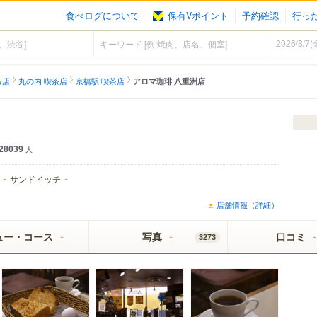
食べログについて
保有Vポイント
予約確認
行っ
茶店
丸の内 喫茶店
京橋駅 喫茶店
アロマ珈琲 八重洲店
28039
人
サンドイッチ
店舗情報（詳細）
ュー・コース
写真
口コミ
3273