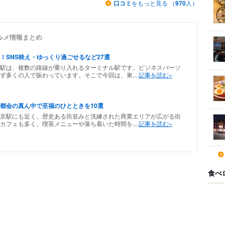
口コミ
をもっと見る （
970
人）
ルメ情報まとめ
！SNS映え・ゆっくり過ごせるなど27選
駅は、複数の路線が乗り入れるターミナル駅です。ビジネスパーソ
ず多くの人で賑わっています。そこで今回は、東...
記事を読む»
都会の真ん中で至福のひとときを10選
京駅にも近く、歴史ある街並みと洗練された商業エリアが広がる街
カフェも多く、喫茶メニューや落ち着いた時間を...
記事を読む»
食べ