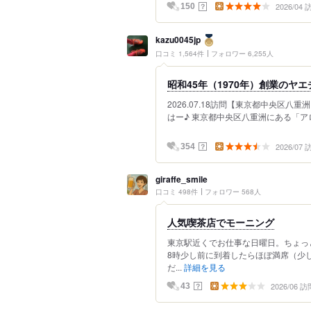
2026/04
？
150
kazu0045jp
口コミ 1,564件
フォロワー 6,255人
昭和45年（1970年）創業のヤ
2026.07.18訪問【東京都中央区八重
はー♪ 東京都中央区八重洲にある「アロ
2026/07
？
354
giraffe_smile
口コミ 498件
フォロワー 568人
人気喫茶店でモーニング
東京駅近くでお仕事な日曜日。ちょっ
8時少し前に到着したらほぼ満席（少
だ...
詳細を見る
2026/06 訪
？
43