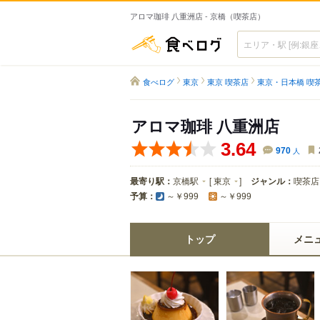
アロマ珈琲 八重洲店 - 京橋（喫茶店）
食べログ
食べログ
東京
東京 喫茶店
東京・日本橋 喫
アロマ珈琲 八重洲店
3.64
970
人
最寄り駅：
京橋駅
[
東京
]
ジャンル：
喫茶店
予算：
～￥999
～￥999
トップ
メニ