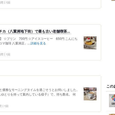
 訪問
1回
エチカ（八重洲地下街）で最も古い老舗喫茶...
洲】 ☆プリン 700円 ☆アイスコーヒー 650円 こんにち
マ珈琲 八重洲店」...
詳細を見る
 訪問
1回
この
と優雅なモーニングタイムを過ごそうとお伺いしました。
しゆとりを持って案内している様子）で、待ち数名。 何
問
1回