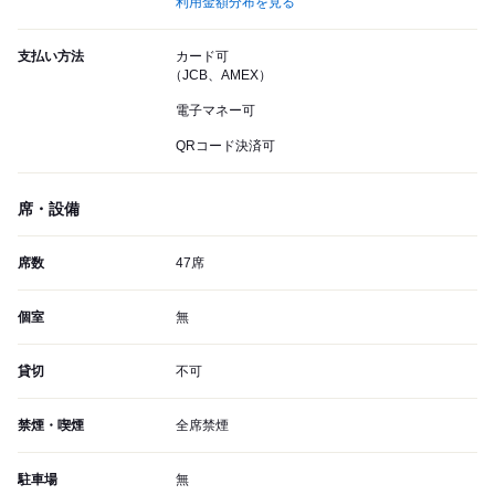
利用金額分布を見る
支払い方法
カード可
（JCB、AMEX）
電子マネー可
QRコード決済可
席・設備
席数
47席
個室
無
貸切
不可
禁煙・喫煙
全席禁煙
駐車場
無