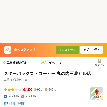
インストール
アプリで開く
二重橋前駅グルメへ
ログイン
スターバックス・コーヒー 丸の内三菱ビル店
二重橋前駅/カフェ
3.08
92
人
545
人
～￥999
～￥999
店舗情報（詳細）