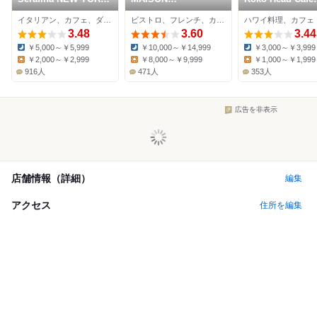
丸の内店
MARUNOUCHI
TOKYO
イタリアン、カフェ、ダイニングバー
ビストロ、フレンチ、カフェ
ハワイ料理、カフェ
3.48
3.60
3.44
￥5,000～￥5,999
￥10,000～￥14,999
￥3,000～￥3,999
Dinner:
Dinner:
Dinner:
￥2,000～￥2,999
￥8,000～￥9,999
￥1,000～￥1,999
Lunch:
Lunch:
Lunch:
916人
471人
353人
広告を非表示
店舗情報（詳細）
編集
アクセス
住所を編集