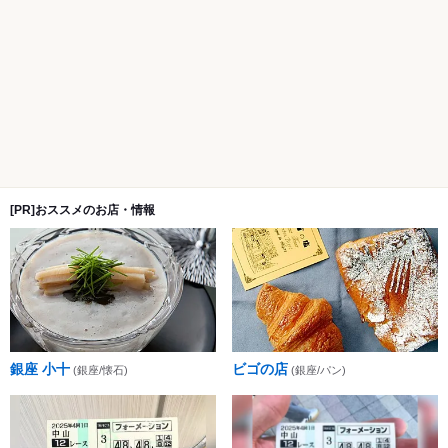
[PR]おススメのお店・情報
銀座 小十
ビゴの店
(銀座/懐石)
(銀座/パン)