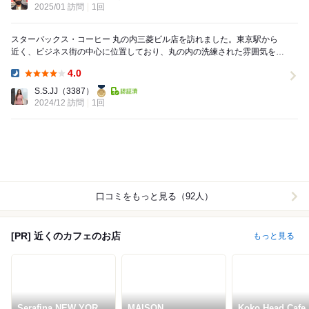
2025/01 訪問
1回
スターバックス・コーヒー 丸の内三菱ビル店を訪れました。東京駅から
近く、ビジネス街の中心に位置しており、丸の内の洗練された雰囲気を感
じられる店舗です。忙しいビジネスマンや観光客が行...
4.0
Dinner:
S.S.JJ
（3387）
2024/12 訪問
1回
口コミをもっと見る（92人）
[PR] 近くのカフェのお店
もっと見る
Serafina NEW YORK
MAISON
Koko Head Cafe