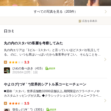
すべての写真を見る（203件）
広告を非表示
口コミ
丸の内のスタバの客層を考察してみた
丸の内エリアは「1ビル・1スタバ」と言っていいほどスタバが乱立して
る。 のに、いつも席はいっぱいだから集客率がすごい。 そんなことを考
えながら、この日は「丸の内三菱ビル店」へ。...
3.3
Lunch:
ひめの食べ歩き
（415）
2026/04 訪問
1回
やよログ(つ∀｀*)世界的シアトル系コーヒーチェーン
◼️通称「スタバ」世界店舗数32000店舗以上｡期間限定のフラペチーノや
カスタムトッピングが人気｡ ◆クラシックショコラシンフォニーフラペチ
ーノ ◻︎とろっ､ザクっ､ふわっ...
3.5
Lunch:
弥生ぃ(つ∀｀*)
（3301）