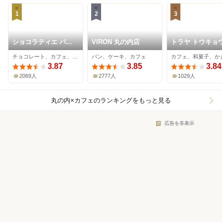
1
2
3
ショコラティエ パレ
VIRON 丸の内店
トラヤ トウキョ
ド オール 東京
チョコレート、カフェ、ケーキ
パン、ケーキ、カフェ
カフェ、和菓子、か
3.87
3.85
3.84
2069人
2777人
1029人
丸の内×カフェ
のランキングをもっと見る
広告を非表示