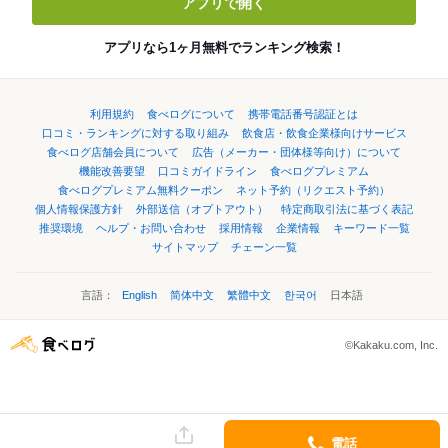
アプリで開く
アプリなら1ヶ月無料でランキング検索！
利用規約
食べログについて
携帯電話番号認証とは
口コミ・ランキングに対する取り組み
飲食店・飲食企業様向けサービス
食べログ店舗会員について
広告（メーカー・団体様等向け）について
機能改善要望
口コミガイドライン
食べログプレミアム
食べログプレミアム無料クーポン
ネット予約（リクエスト予約）
個人情報保護方針
外部送信（オプトアウト）
特定商取引法に基づく表記
推奨環境
ヘルプ・お問い合わせ
採用情報
企業情報
キーワード一覧
サイトマップ
チェーン一覧
言語：
English
简体中文
繁體中文
한국어
日本語
©Kakaku.com, Inc.
電話