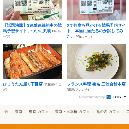
【話題沸騰】3連単連続的中の競
Xで何度も見かける競馬予想サイ
馬予想サイト、ついに判明
ト、本当に当たるのか試してみ
PR(ル
た。
ーツ)
PR(ルーツ)
ひょうたん屋 6丁目店
フランス料理 榛名 三笠会館本店
(東銀座/うな
ぎ)
(銀座/フレンチ)
Recommended by
東京
東京 カフェ
東京・日本橋 カフェ
丸の内 カフェ