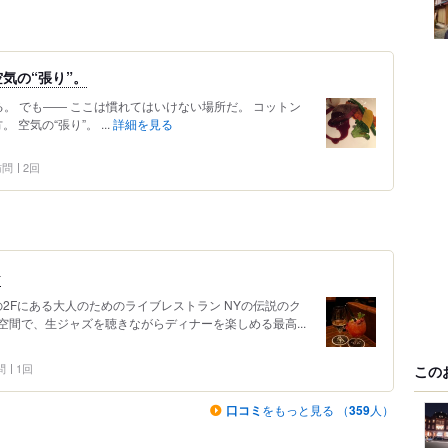
気の“張り”。
。 でも―― ここは慣れてはいけない場所だ。 コットン
空気の“張り”。 ...
詳細を見る
 訪問
2回
️
の2Fにある大人のためのライブレストラン NYの伝説のク
間で、生ジャズを聴きながらディナーを楽しめる最高...
問
1回
この
口コミ
をもっと見る （
359
人）