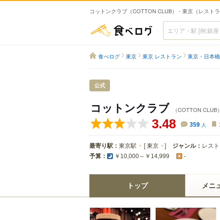
コットンクラブ（COTTON CLUB） - 東京（レスト
食べログ
食べログ
東京
東京 レストラン
東京・日本橋
公式
コットンクラブ
（COTTON CLUB
3.48
359
人
最寄り駅：
東京駅
[
東京
]
ジャンル：
レスト
予算：
￥10,000～￥14,999
-
トップ
メニ