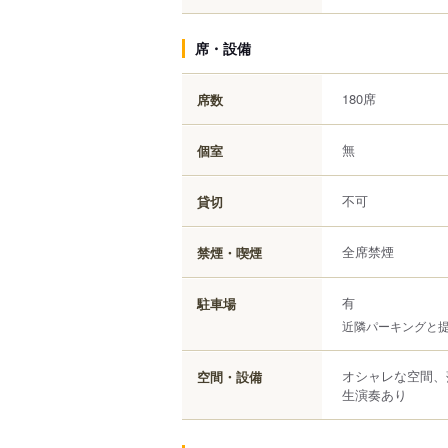
席・設備
180席
席数
無
個室
不可
貸切
全席禁煙
禁煙・喫煙
有
駐車場
近隣パーキングと
オシャレな空間、
空間・設備
生演奏あり