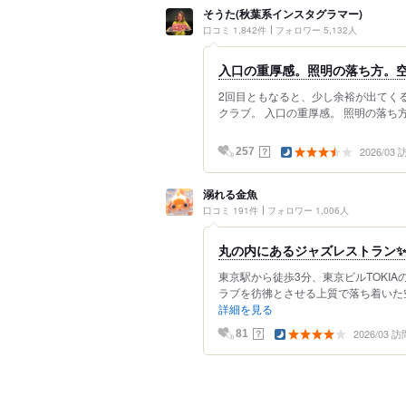
そうた(秋葉系インスタグラマー)
口コミ 1,842件
フォロワー 5,132人
入口の重厚感。照明の落ち方。空
2回目ともなると、少し余裕が出てくる
クラブ。 入口の重厚感。 照明の落ち方。 
2026/03
？
257
溺れる金魚
口コミ 191件
フォロワー 1,006人
丸の内にあるジャズレストラン✨
東京駅から徒歩3分、東京ビルTOKIA
ラブを彷彿とさせる上質で落ち着いた空
詳細を見る
2026/03 訪
？
81