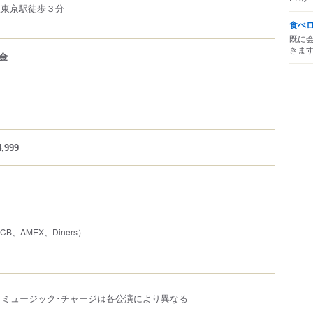
線東京駅徒歩３分
食べ
既に
きま
金
,999
JCB、AMEX、Diners）
 、ミュージック･チャージは各公演により異なる