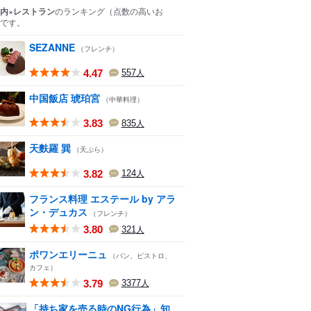
内×レストラン
のランキング
（点数の高いお
です。
SEZANNE
（フレンチ）
4.47
557
人
中国飯店 琥珀宮
（中華料理）
3.83
835
人
天麩羅 巽
（天ぷら）
3.82
124
人
フランス料理 エステール by アラ
ン・デュカス
（フレンチ）
3.80
321
人
ポワンエリーニュ
（パン、ビストロ、
カフェ）
3.79
3377
人
「持ち家を売る時のNG行為」知