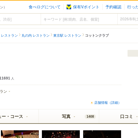
食べログについて
保有Vポイント
予約確認
行っ
ラン）
 レストラン
丸の内 レストラン
東京駅 レストラン
コットンクラブ
）
11691
人
ラン
店舗情報（詳細）
ュー・コース
写真
口コミ
1408