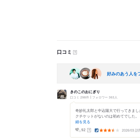
口コミ
？
好みのあう人を
きのこのおにぎり
口コミ 298件
フォロワー 363人
奇妙礼太郎と中込陽大で行ってきまし
クチケットがないのは初めてでした。 
細を見る
2026/03 訪
？
92