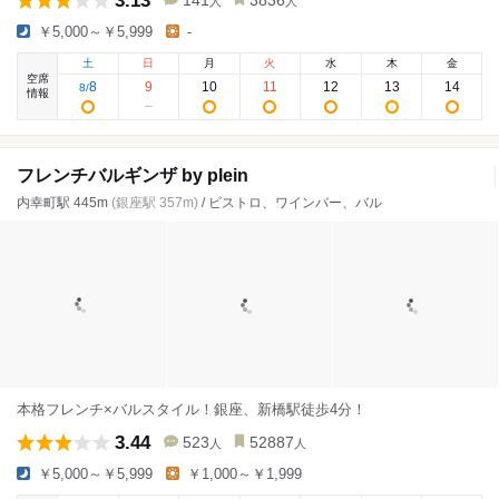
人
人
￥5,000～￥5,999
-
土
日
月
火
水
木
金
空席
8
9
10
11
12
13
14
8
/
情報
フレンチバルギンザ by plein
内幸町駅 445m
(銀座駅 357m)
/ ビストロ、ワインバー、バル
本格フレンチ×バルスタイル！銀座、新橋駅徒歩4分！
3.44
523
52887
人
人
￥5,000～￥5,999
￥1,000～￥1,999