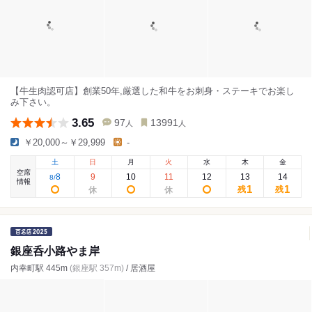
【牛生肉認可店】創業50年,厳選した和牛をお刺身・ステーキでお楽し
み下さい。
3.65
97
13991
人
人
￥20,000～￥29,999
-
土
日
月
火
水
木
金
空席
8
9
10
11
12
13
14
8
/
情報
1
1
残
残
銀座呑小路やま岸
内幸町駅 445m
(銀座駅 357m)
/ 居酒屋