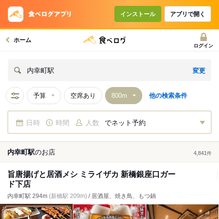
インストール
アプリで開く
ホーム
ログイン
変更
内幸町駅
予算
空席あり
他の検索条件
日時
時間
人数
でネット予約
内幸町駅
の
お店
4,841
件
旨唐揚げと居酒メシ ミライザカ 新橋銀座口ガー
ド下店
内幸町駅 294m
(新橋駅 209m)
/ 居酒屋、焼き鳥、もつ鍋