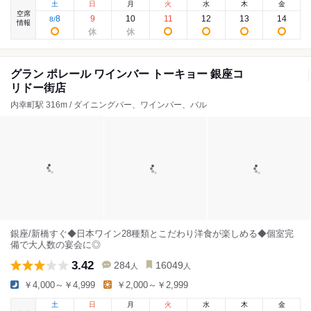
土
日
月
火
水
木
金
空席
8
9
10
11
12
13
14
8
/
情報
グラン ポレール ワインバー トーキョー 銀座コ
リドー街店
内幸町駅 316m / ダイニングバー、ワインバー、バル
銀座/新橋すぐ◆日本ワイン28種類とこだわり洋食が楽しめる◆個室完
備で大人数の宴会に◎
3.42
284
16049
人
人
￥4,000～￥4,999
￥2,000～￥2,999
土
日
月
火
水
木
金