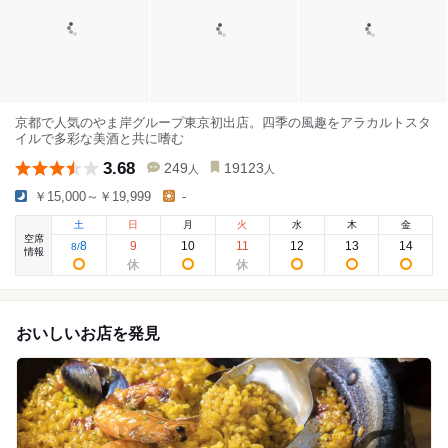
京都で人気のやま岸グループ東京初出店。四季の風趣をアラカルトスタ
イルで多彩な美酒と共に嗜む
3.68
249
19123
人
人
￥15,000～￥19,999
-
土
日
月
火
水
木
金
空席
8
9
10
11
12
13
14
8
/
情報
おいしいお店を発見