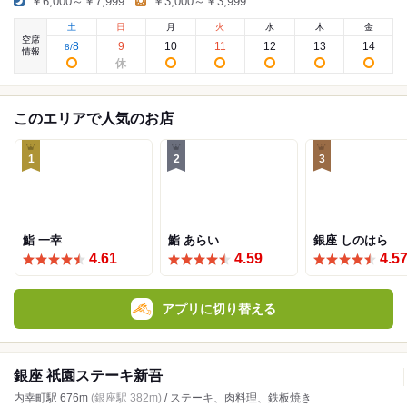
￥6,000～￥7,999
￥3,000～￥3,999
土
日
月
火
水
木
金
空席
8
9
10
11
12
13
14
8
/
情報
このエリアで人気のお店
1
2
3
鮨 一幸
鮨 あらい
銀座 しのはら
4.61
4.59
4.5
アプリに切り替える
銀座 祇園ステーキ新吾
内幸町駅 676m
(銀座駅 382m)
/ ステーキ、肉料理、鉄板焼き