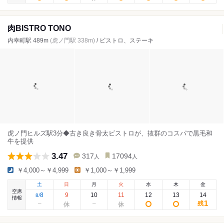
肉BISTRO TONO
内幸町駅 489m
(虎ノ門駅 338m)
/ ビストロ、ステーキ
虎ノ門ヒルズ駅3分◆古き良き骨太ビストロが、抜群のコスパで黒毛和
牛を提供
3.47
317
17094
人
人
￥4,000～￥4,999
￥1,000～￥1,999
土
日
月
火
水
木
金
空席
8
9
10
11
12
13
14
8
/
情報
1
残