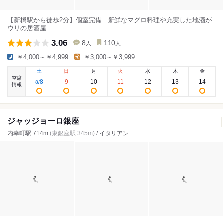
【新橋駅から徒歩2分】個室完備｜新鮮なマグロ料理や充実した地酒が
ウリの居酒屋
3.06
8
110
人
人
￥4,000～￥4,999
￥3,000～￥3,999
土
日
月
火
水
木
金
空席
8
9
10
11
12
13
14
8
/
情報
ジャッジョーロ銀座
内幸町駅 714m
(東銀座駅 345m)
/ イタリアン