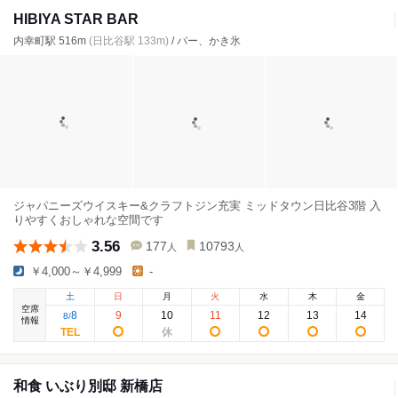
HIBIYA STAR BAR
内幸町駅 516m
(日比谷駅 133m)
/ バー、かき氷
ジャパニーズウイスキー&クラフトジン充実 ミッドタウン日比谷3階 入
りやすくおしゃれな空間です
3.56
177
10793
人
人
￥4,000～￥4,999
-
土
日
月
火
水
木
金
空席
8
9
10
11
12
13
14
8
/
情報
和食 いぶり別邸 新橋店