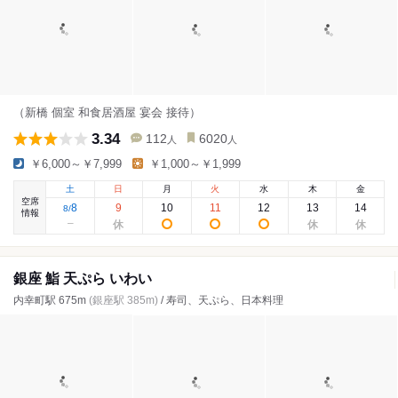
（新橋 個室 和食居酒屋 宴会 接待）
3.34
112
6020
人
人
￥6,000～￥7,999
￥1,000～￥1,999
土
日
月
火
水
木
金
空席
8
9
10
11
12
13
14
8
/
情報
銀座 鮨 天ぷら いわい
内幸町駅 675m
(銀座駅 385m)
/ 寿司、天ぷら、日本料理