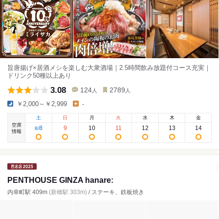
旨唐揚げ×居酒メシを楽しむ大衆酒場｜2.5時間飲み放題付コース充実｜
ドリンク50種以上あり
3.08
124
2789
人
人
￥2,000～￥2,999
-
土
日
月
火
水
木
金
空席
8
9
10
11
12
13
14
8
/
情報
PENTHOUSE GINZA hanare:
内幸町駅 409m
(新橋駅 303m)
/ ステーキ、鉄板焼き