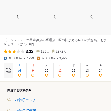
【ミシュラン二つ星獲得店の系譜店】匠の技が光る珠玉の焼き鳥。おま
かせコースは7,700円~
3.32
126
3272
人
人
￥6,000～￥7,999
￥3,000～￥3,999
土
日
月
火
水
木
金
空席
8
9
10
11
12
13
14
8
/
情報
関連する検索条件
内幸町 ランチ
内幸町 居酒屋