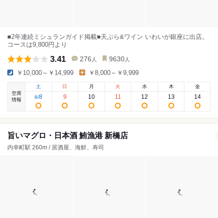
■2年連続ミシュランガイド掲載■天ぷら&ワイン いわいが銀座に出店。
コースは9,800円より
3.41
276
9630
人
人
￥10,000～￥14,999
￥8,000～￥9,999
土
日
月
火
水
木
金
空席
8
9
10
11
12
13
14
8
/
情報
旨いマグロ・日本酒 鮪漁港 新橋店
内幸町駅 260m / 居酒屋、海鮮、寿司