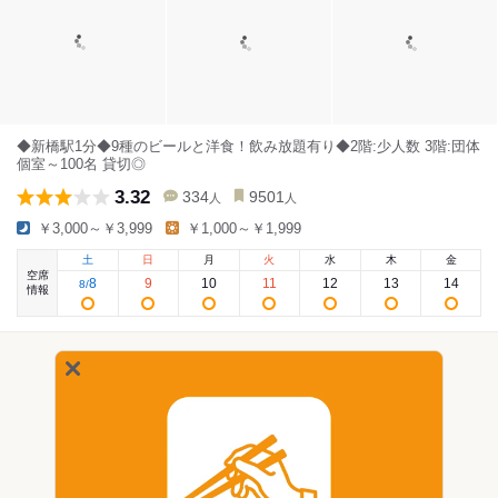
◆新橋駅1分◆9種のビールと洋食！飲み放題有り◆2階:少人数 3階:団体
個室～100名 貸切◎
3.32
334
9501
人
人
￥3,000～￥3,999
￥1,000～￥1,999
土
日
月
火
水
木
金
空席
8
9
10
11
12
13
14
8
/
情報