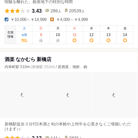
喧騒を離れた、銀座地下の特別な時間
3.43
286
20539
人
人
￥10,000～￥14,999
￥4,000～￥4,999
土
日
月
火
水
木
金
空席
8
9
10
11
12
13
14
8
/
情報
酒楽 なかむら 新橋店
内幸町駅 510m
(新橋駅 252m)
/ 居酒屋、海鮮、鍋
新橋駅徒歩３分‼日本酒と旬の本鮪や上州牛を心置きなくご堪能いただ
けます♪♪
3.13
141
3836