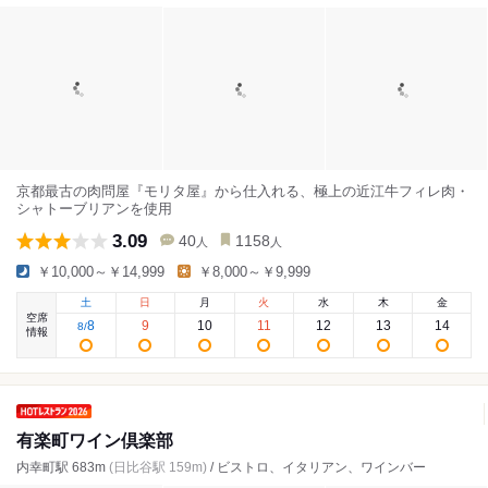
京都最古の肉問屋『モリタ屋』から仕入れる、極上の近江牛フィレ肉・
シャトーブリアンを使用
3.09
40
1158
人
人
￥10,000～￥14,999
￥8,000～￥9,999
土
日
月
火
水
木
金
空席
8
9
10
11
12
13
14
8
/
情報
有楽町ワイン倶楽部
内幸町駅 683m
(日比谷駅 159m)
/ ビストロ、イタリアン、ワインバー