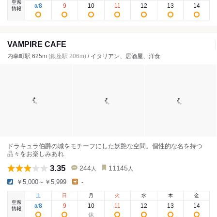
空席
8
9
10
11
12
13
14
8
/
情報
VAMPIRE CAFE
内幸町駅 625m
(銀座駅 206m)
/ イタリアン、居酒屋、洋食
ドラキュラ伯爵の城をモチーフにした妖艶な空間。個性的な名を持つ
品々をお楽しみあれ
3.35
244
11145
人
人
￥5,000～￥5,999
-
土
日
月
火
水
木
金
空席
8
9
10
11
12
13
14
8
/
情報