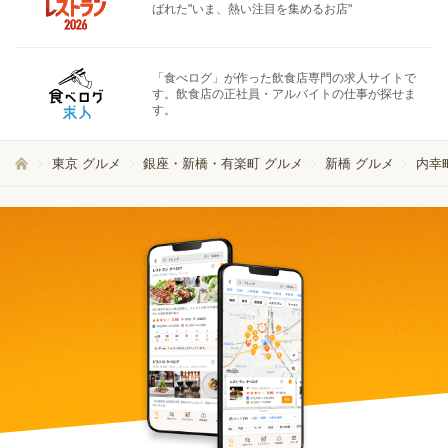
ばれた"いま、熱い注目を集めるお店"
「食べログ」が作った飲食店専門の求人サイトで
す。飲食店の正社員・アルバイトの仕事が探せま
す。
東京 グルメ
銀座・新橋・有楽町 グルメ
新橋 グルメ
内幸