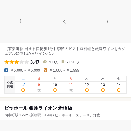
【有楽町駅 日比谷口徒歩1分】季節のビストロ料理と厳選ワインをカジ
ュアルに愉しめるワインバル
3.47
700
50311
人
人
￥5,000～￥5,999
￥1,000～￥1,999
土
日
月
火
水
木
金
空席
8
9
10
11
12
13
14
8
/
情報
ビヤホール 銀座ライオン 新橋店
内幸町駅 279m
(新橋駅 186m)
/ ビアホール、ステーキ、洋食