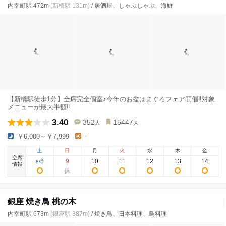
内幸町駅 472m
(新橋駅 131m)
/ 居酒屋、しゃぶしゃぶ、海鮮
【新橋駅徒歩1分】全席完全個室♪今年のお盆はまぐろフェア開催‼対象
メニューが最大半額‼
3.40
352
15447
人
人
￥6,000～￥7,999
-
土
日
月
火
水
木
金
空席
8
9
10
11
12
13
14
8
/
情報
銀座 焼き鳥 桃の木
内幸町駅 673m
(銀座駅 387m)
/ 焼き鳥、日本料理、鳥料理