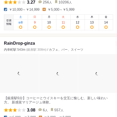
3.27
256
10206
人
人
￥10,000～￥14,999
￥5,000～￥5,999
土
日
月
火
水
木
金
空席
8
9
10
11
12
13
14
8
/
情報
RainDrop-ginza
内幸町駅 543m
(銀座駅 308m)
/ カフェ、バー、スイーツ
【銀座駅6分】コーヒーとウイスキーを交互に愉しむ、新しい味わい
方。 新感覚マリアージュ体験。
3.08
6
557
人
人