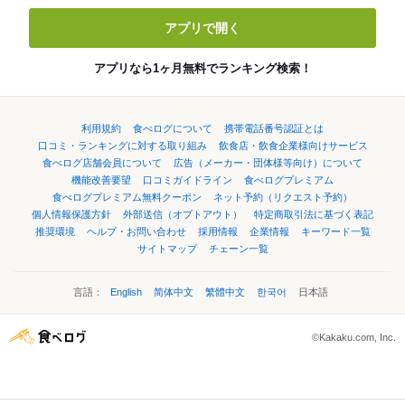
アプリで開く
アプリなら1ヶ月無料でランキング検索！
利用規約
食べログについて
携帯電話番号認証とは
口コミ・ランキングに対する取り組み
飲食店・飲食企業様向けサービス
食べログ店舗会員について
広告（メーカー・団体様等向け）について
機能改善要望
口コミガイドライン
食べログプレミアム
食べログプレミアム無料クーポン
ネット予約（リクエスト予約）
個人情報保護方針
外部送信（オプトアウト）
特定商取引法に基づく表記
推奨環境
ヘルプ・お問い合わせ
採用情報
企業情報
キーワード一覧
サイトマップ
チェーン一覧
言語：
English
简体中文
繁體中文
한국어
日本語
©Kakaku.com, Inc.