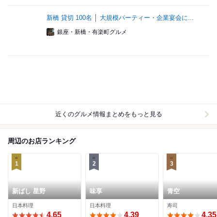
新橋 貸切 100名 │ 大規模パーティー・企業宴会に...
銀座・新橋・有楽町グルメ
近くのグルメ情報まとめをもっと見る
周辺のお店ランキング
1
2
3
新ばし 星野
味享
青空
日本料理
日本料理
寿司
4.65
4.39
4.35