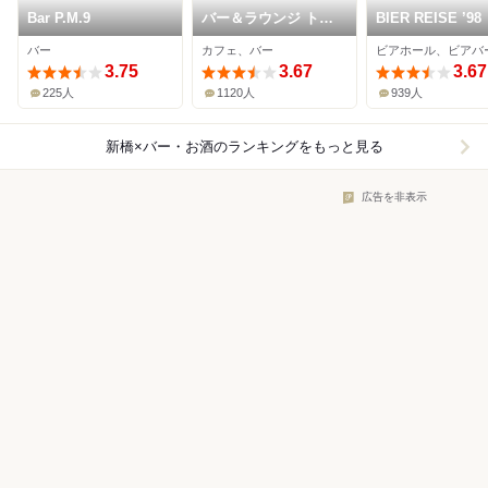
Bar P.M.9
バー＆ラウンジ トゥ
BIER REISE ’98
エンティエイト コン
バー
カフェ、バー
ラッド東京
3.75
3.67
3.67
225人
1120人
939人
新橋×バー・お酒
のランキングをもっと見る
広告を非表示