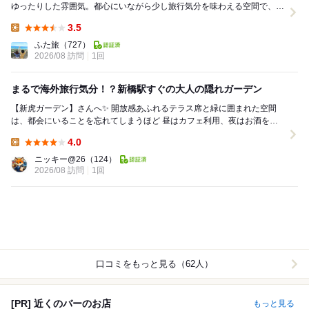
ゆったりした雰囲気。都心にいながら少し旅行気分を味わえる空間で、ラ
ンチにもカフェ利用にもぴったりのお店です。 ...
3.5
Lunch:
ふた旅
（727）
2026/08 訪問
1回
まるで海外旅行気分！？新橋駅すぐの大人の隠れガーデン
【新虎ガーデン】さんへ✨ 開放感あふれるテラス席と緑に囲まれた空間
は、都会にいることを忘れてしまうほど 昼はカフェ利用、夜はお酒を片
手に本格タコスやメキシカン料理が楽しめま...
4.0
Lunch:
ニッキー@26
（124）
2026/08 訪問
1回
口コミをもっと見る（62人）
[PR] 近くのバーのお店
もっと見る