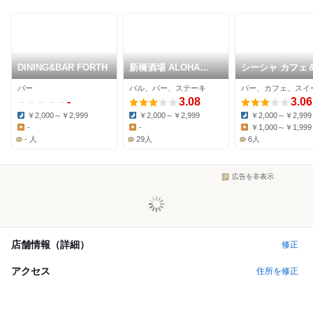
DINING&BAR FORTH
新橋酒場 ALOHA
シーシャ カフェ
ISLAND
ー C.STAND 新橋
バー
バル、バー、ステーキ
バー、カフェ、スイ
店
-
3.08
3.06
￥2,000～￥2,999
￥2,000～￥2,999
￥2,000～￥2,999
Dinner:
Dinner:
Dinner:
-
-
￥1,000～￥1,999
Lunch:
Lunch:
Lunch:
- 人
29人
6人
広告を非表示
店舗情報（詳細）
修正
アクセス
住所を修正