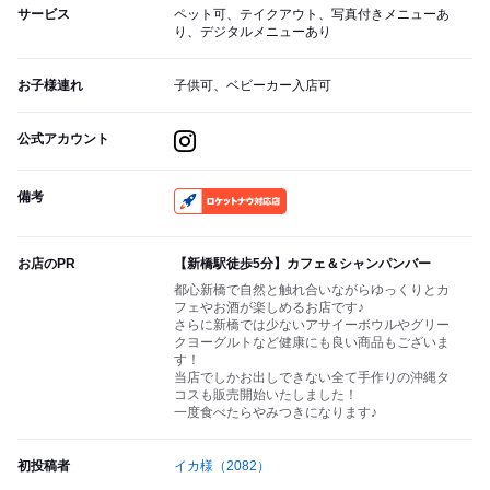
サービス
ペット可、テイクアウト、写真付きメニューあ
り、デジタルメニューあり
お子様連れ
子供可、ベビーカー入店可
公式アカウント
備考
RocketNow
お店のPR
【新橋駅徒歩5分】カフェ＆シャンパンバー
都心新橋で自然と触れ合いながらゆっくりとカ
フェやお酒が楽しめるお店です♪
さらに新橋では少ないアサイーボウルやグリー
クヨーグルトなど健康にも良い商品もございま
す！
当店でしかお出しできない全て手作りの沖縄タ
コスも販売開始いたしました！
一度食べたらやみつきになります♪
初投稿者
イカ様
（2082）