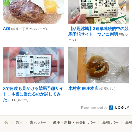
AOI
【話題沸騰】3連単連続的中の競
(銀座一丁目/ハンバーグ)
馬予想サイト、ついに判明
PR(ル
ーツ)
Xで何度も見かける競馬予想サイ
木村家 銀座本店
(銀座/パン)
ト、本当に当たるのか試してみ
た。
PR(ルーツ)
Recommended by
東京
東京 バー
銀座・新橋・有楽町 バー
新橋 バー
新橋