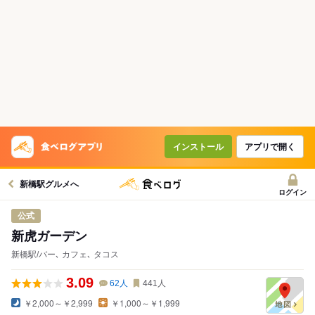
インストール
アプリで開く
新橋駅グルメへ
ログイン
公式
新虎ガーデン
新橋駅/バー､ カフェ､ タコス
3.09
62
人
441
人
￥2,000～￥2,999
￥1,000～￥1,999