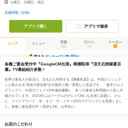
土曜日、日曜日、祝日
店舗情報（詳細）
アプリで開く
アプリで保存
写真
口コミ
クーポン
トップ
メニュー
586
113
3
50
貯まる
ディナーで人数×
pt
各種ご宴会受付中『GoogleCM出演』商標取得『頂天石焼麻婆豆
腐』TV番組紹介多数！
各界の著名人や経済人、文化人も利用する【陳家私菜】は、中国のミシュラ
ンと称される"美味川菜名館"を中国外で唯一受賞した名店です。「激辛グルメ
グランプリ」や四川フェスで6年連続優勝し、多くの著名な料理家から高く評
価されています。2021年にはグーグルのテレビCMにも出演し話題に。さら
に、フードアワード・辛・オブ・ザ・イヤー2025でグランプリを受賞しまし
た。各種ご宴会受付中！貸切もOK。お早めに
お店のこだわり