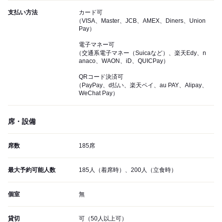
支払い方法
カード可
（VISA、Master、JCB、AMEX、Diners、Union
Pay）
電子マネー可
（交通系電子マネー（Suicaなど）、楽天Edy、n
anaco、WAON、iD、QUICPay）
QRコード決済可
（PayPay、d払い、楽天ペイ、au PAY、Alipay、
WeChat Pay）
席・設備
席数
185席
最大予約可能人数
185人（着席時）、200人（立食時）
個室
無
貸切
可（50人以上可）