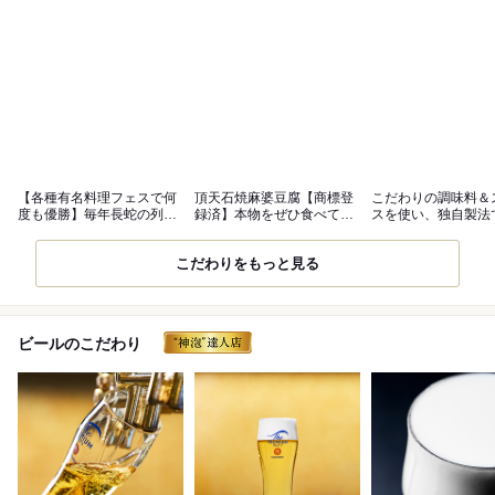
【各種有名料理フェスで何
頂天石焼麻婆豆腐【商標登
こだわりの調味料＆
度も優勝】毎年長蛇の列の
録済】本物をぜひ食べてく
スを使い、独自製法
大人気店！
ださい
げるから旨い
こだわりをもっと見る
ビールのこだわり