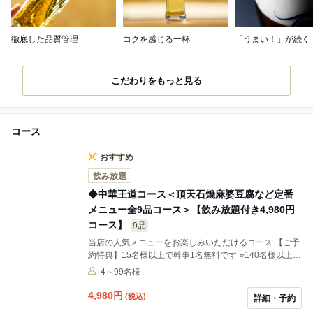
徹底した品質管理
コクを感じる一杯
「うまい！」が続く
こだわりをもっと見る
コース
おすすめ
飲み放題
◆中華王道コース＜頂天石焼麻婆豆腐など定番
メニュー全9品コース＞【飲み放題付き4,980円
コース】
9品
当店の人気メニューをお楽しみいただけるコース 【ご予
約特典】15名様以上で幹事1名無料です ⭐️140名様以上の
ご予約も可能です(20名様〜100名の個室あり) ⭐️プロジェ
4～99名様
クター/120インチプロジェクタースクリーン/マイクあり
ます(会社の忘年会/新年会/歓迎会/送別会大歓迎です) ⭐️大
4,980
円
(税込)
詳細・予約
人数の昼コース/30名様以上のコース(月曜日〜金曜日)営