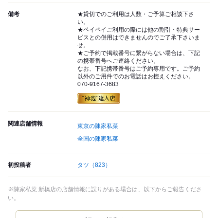
備考
★貸切でのご利用は人数・ご予算ご相談下さ
い。
★ペイペイご利用の際には他の割引・特典サー
ビスとの併用はできませんのでご了承下さいま
せ。
★ご予約で掲載番号に繋がらない場合は、下記
の携帯番号へご連絡ください。
なお、下記携帯番号はご予約専用です。ご予約
以外のご用件でのお電話はお控えください。
070-9167-3683
関連店舗情報
東京の陳家私菜
全国の陳家私菜
初投稿者
タツ
（823）
※陳家私菜 新橋店の店舗情報に誤りがある場合は、以下からご報告くださ
い。