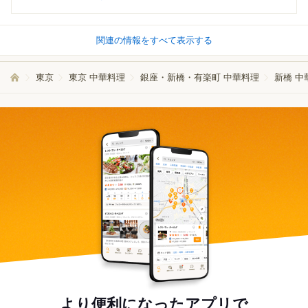
関連の情報をすべて表示する
東京
東京 中華料理
銀座・新橋・有楽町 中華料理
新橋 中
より便利になったアプリで