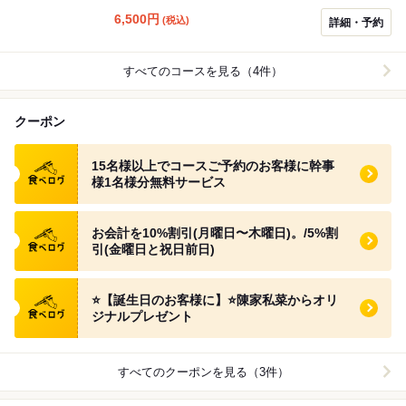
上のご予約も可能です(20名様〜100名の個室あり) ⭐️プロ
6,500
円
(税込)
詳細・予約
ジェクター/120インチプロジェクタースクリーン/マイク
あります。 ⭐️大人数の昼コース/30名様以上のコース(月
曜日〜金曜日)営業時間外/早い時間のコースも対応可能
すべてのコースを見る（4件）
です。気軽にご相談してください！ 03-6257-8778 03-
6257-8885 070-9167-3683
クーポン
食べログ クーポン
15名様以上でコースご予約のお客様に幹事
様1名様分無料サービス
食べログ クーポン
お会計を10%割引(月曜日〜木曜日)。/5%割
引(金曜日と祝日前日)
食べログ クーポン
⭐️【誕生日のお客様に】⭐️陳家私菜からオリ
ジナルプレゼント
すべてのクーポンを見る（3件）