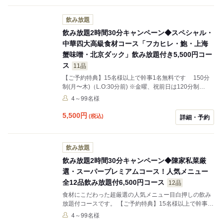
業時間外/早い時間のコースも対応可能です。気軽にご相
談してください！ 03-6257-8778 03-6257-8885 070-
飲み放題
9167-3683
飲み放題2時間30分キャンペーン◆スペシャル・
中華四大高級食材コース「フカヒレ・鮑・上海
蟹味噌・北京ダック」飲み放題付き5,500円コー
ス
11品
【ご予約特典】15名様以上で幹事1名無料です 150分
制(月〜木)（L.O:30分前) ※金曜、祝前日は120分制
（L.O:30分前)になります。 ⭐️140名様以上のご予約も可
4～99名様
能です(20名様〜100名の個室あり) ⭐️プロジェクター/120
インチプロジェクタースクリーン/マイクあります(会社
5,500
円
(税込)
詳細・予約
の忘年会/新年会/歓迎会/送別会大歓迎です) ⭐️大人数の昼
コース/30名様以上のコース(月曜日〜金曜日)営業時間外/
早い時間のコースも対応可能です。気軽にご相談してく
飲み放題
ださい！ 03-6257-8778 03-6257-8885 070-9167-3683
飲み放題2時間30分キャンペーン◆陳家私菜厳
選・スーパープレミアムコース！人気メニュー
全12品飲み放題付6,500円コース
12品
食材にこだわった超厳選の人気メニュー目白押しの飲み
放題付コースです。 【ご予約特典】15名様以上で幹事1
名無料です 150分制(月〜木)（L.O:30分前) ※金曜、祝
4～99名様
前日は120分制（L.O:30分前)になります。 ⭐️140名様以