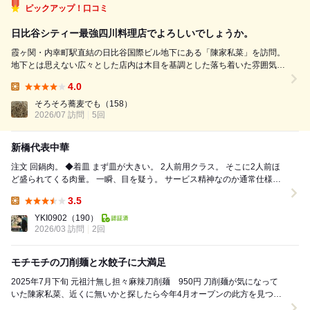
ピックアップ！口コミ
日比谷シティー最強四川料理店でよろしいでしょうか。
霞ヶ関・内幸町駅直結の日比谷国際ビル地下にある「陳家私菜」を訪問。
地下とは思えない広々とした店内は木目を基調とした落ち着いた雰囲気
で、席数も多め。ランチタイムは近隣のオフィスワーカーで賑わい、石鍋
4.0
が運ばれるたびにジュージューという音と花椒の香りが店内に広がり、食
Lunch:
欲をそそります。 注文したのは看...
そろそろ蕎麦でも
（158）
2026/07 訪問
5回
新橋代表中華
注文 回鍋肉。 ◆着皿 まず皿が大きい。 2人前用クラス。 そこに2人前ほ
ど盛られてくる肉量。 一瞬、目を疑う。 サービス精神なのか通常仕様な
のか分からないが、とにか...
3.5
Lunch:
YKI0902
（190）
2026/03 訪問
2回
モチモチの刀削麺と水餃子に大満足
2025年7月下旬 元祖汁無し担々麻辣刀削麺 950円 刀削麺が気になって
いた陳家私菜、近くに無いかと探したら今年4月オープンの此方を見つけ
ランチに訪問。 場所は都営三田線内幸...