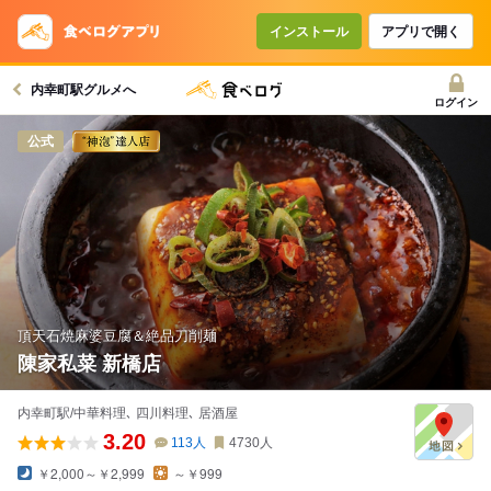
コースで使えるクーポン
戻る
インストール
アプリで開く
内幸町駅グルメへ
クーポンを利用せず予約する
ログイン
公式
頂天石焼麻婆豆腐＆絶品刀削麺
陳家私菜 新橋店
内幸町駅/中華料理､ 四川料理､ 居酒屋
3.20
113
人
4730
人
￥2,000～￥2,999
～￥999