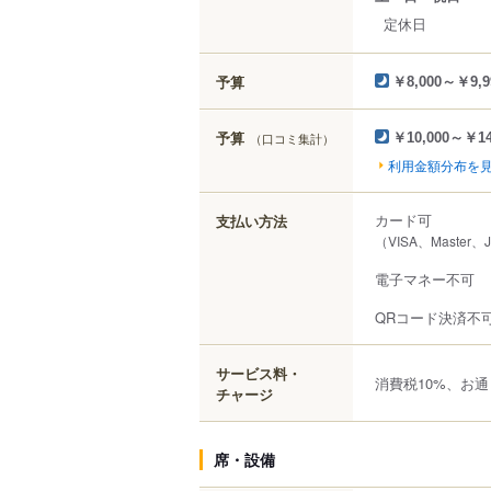
定休日
予算
￥8,000～￥9,9
予算
（口コミ集計）
￥10,000～￥14
利用金額分布を
カード可
支払い方法
（VISA、Master、
電子マネー不可
QRコード決済不
サービス料・
消費税10%、お通
チャージ
席・設備