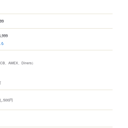
99
,999
見る
JCB、AMEX、Diners）
可
し500円