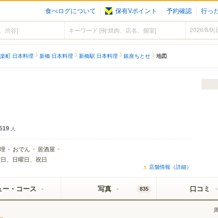
食べログについて
保有Vポイント
予約確認
行っ
楽町 日本料理
新橋 日本料理
新橋駅 日本料理
銀座ちとせ
地図
519
人
理
おでん
居酒屋
曜日、日曜日、祝日
店舗情報（詳細）
ュー・コース
写真
口コミ
835