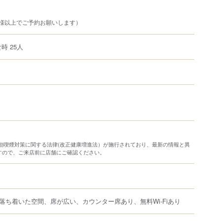
名様以上でご予約お願いします）
時 25人
り受動喫煙対策に関する法律(改正健康増進法）が施行されており、最新の情報と異
すので、ご来店前に店舗にご確認ください。
落ち着いた空間、席が広い、カウンター席あり、無料Wi-Fiあり