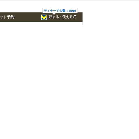
ディナーで人数 × 50pt
ット予約
貯まる・使える