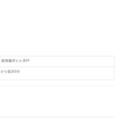
 銀座藤井ビル B1F
から徒歩3分