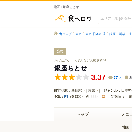
地図 : 銀座ちとせ
食べログ
食べログ
東京
東京 日本料理
銀座・新橋・有
公式
おばんざい、おでんなどの家庭料理
銀座ちとせ
3.37
77
人
3
最寄り駅：
新橋駅
[
東京
]
ジャンル：
日本料
予算：
定休日：
土
￥8,000～￥9,999
-
トップ
メニ
地図