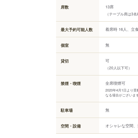
13席
席数
（テーブル席は3
着席時 16人、立食
最大予約可能人数
無
個室
可
貸切
（20人以下可）
全席喫煙可
禁煙・喫煙
2020年4月1日よ
なる場合がございま
無
駐車場
オシャレな空間、
空間・設備