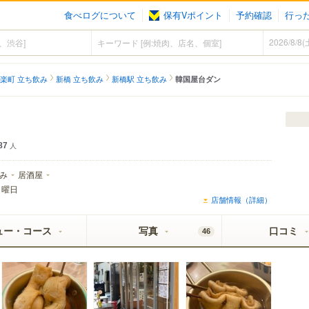
食べログについて
保有Vポイント
予約確認
行っ
楽町 立ち飲み
新橋 立ち飲み
新橋駅 立ち飲み
韓国屋台ダン
87
人
み
居酒屋
日曜日
店舗情報（詳細）
ュー・コース
写真
口コミ
46