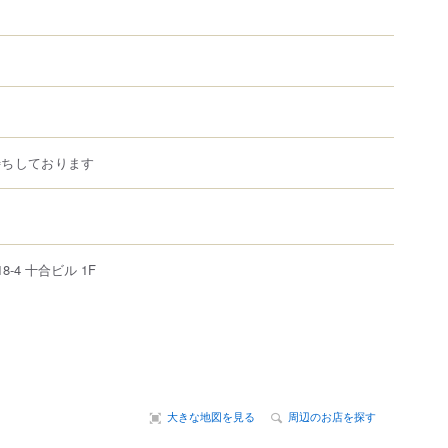
待ちしております
18-4
十合ビル 1F
大きな地図を見る
周辺のお店を探す