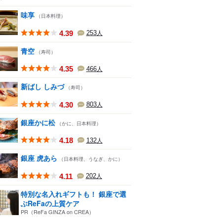
味享
（日本料理）
4.39
253
人
青空
（寿司）
4.35
466
人
新ばし しみづ
（寿司）
4.30
803
人
銀座かに松
（かに、日本料理）
4.18
132
人
銀座 虎あら
（日本料理、うなぎ、かに）
4.11
202
人
特別な名入れギフトも！ 銀座で選
ぶReFaの上質ケア
PR（ReFa GINZA on CREA）