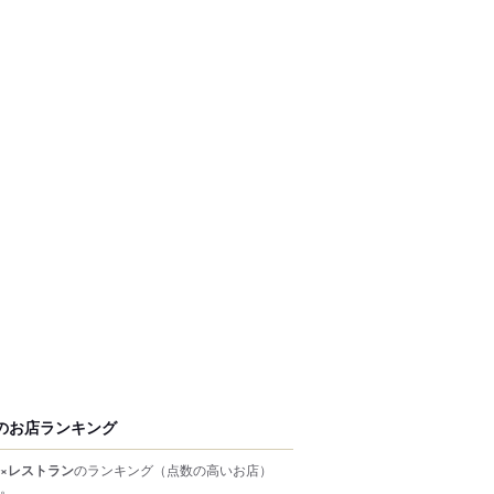
のお店ランキング
×レストラン
のランキング
（点数の高いお店）
。