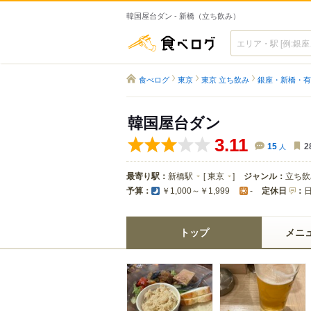
韓国屋台ダン - 新橋（立ち飲み）
食べログ
食べログ
東京
東京 立ち飲み
銀座・新橋・有
韓国屋台ダン
3.11
15
人
2
最寄り駅：
新橋駅
[
東京
]
ジャンル：
立ち飲
予算：
定休日
：
￥1,000～￥1,999
-
トップ
メニ