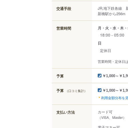
JR,地下鉄各線 
交通手段
新橋駅から256m
月・火・水・木・
営業時間
18:00 - 05:00
日
定休日
営業時間・定休日
予算
￥1,000～￥1,9
予算
（口コミ集計）
￥1,000～￥1,9
利用金額分布を
カード可
支払い方法
（VISA、Master）
電子マネー可