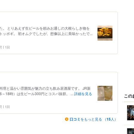
た。 とりあえず生ビールを頼みお通しの大根らしき物を
ッポギ。 初オムクでしたが、想像以上に美味かったで...
問
1回
料理と温かい雰囲気が魅力の立ち飲み居酒屋です。 JR新
18時）は生ビール300円とコスパ抜群。 ...
詳細を見る
この
問
1回
口コミ
をもっと見る （
15
人）