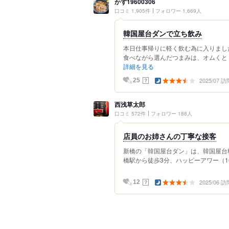
かず19600306
口コミ 1,905件
フォロワー 1,669人
韓国屋台ダンで立ち飲み
本日仕事帰りに軽く飲む為に入りまし
食べながら選んだつまみは、オムくとト
詳細を見る
2025/07 訪
？
25
西浅草太郎
口コミ 572件
フォロワー 188人
店員のお姉さんの丁寧な接客
新橋の「韓国屋台ダン」は、韓国屋台
橋駅から徒歩3分、ハッピーアワー（16～
2025/06 訪
？
12