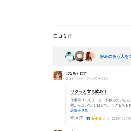
口コミ
？
好みのあう人を
はなちゃむず
口コミ 104件
フォロワー 24人
サクッと立ち飲み！
仕事帰りにちょっと一杯飲みたいなと
駅から歩いて3分ほどで、アクセスも良
詳細を見る
2025/10 訪問
？
0