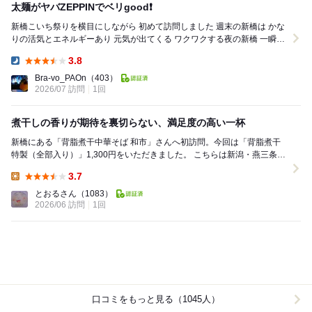
太麺がヤバZEPPINでベリgood❗️
新橋こいち祭りを横目にしながら 初めて訪問しました 週末の新橋は かな
りの活気とエネルギーあり 元気が出てくる ワクワクする夜の新橋 一瞬飲
みに切り替えるか迷いまし...
3.8
Dinner:
Bra-vo_PAOn
（403）
2026/07 訪問
1回
煮干しの香りが期待を裏切らない、満足度の高い一杯
新橋にある「背脂煮干中華そば 和市」さんへ初訪問。今回は「背脂煮干
特製（全部入り）」1,300円をいただきました。 こちらは新潟・燕三条系
ラーメンのお店とのこと。ボクはまだ...
3.7
Lunch:
とおるさん
（1083）
2026/06 訪問
1回
口コミをもっと見る（1045人）