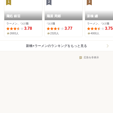
1
2
3
麺処 銀笹
麺屋 周郷
新橋 纏
ラーメン、つけ麺
つけ麺
ラーメン、つけ麺
3.78
3.77
3.75
2693人
2320人
4000人
新橋×ラーメン
のランキングをもっと見る
広告を非表示