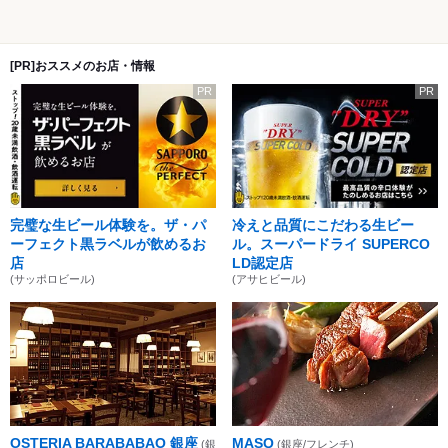
[PR]おススメのお店・情報
PR
PR
完璧な生ビール体験を。ザ・パ
冷えと品質にこだわる生ビー
ーフェクト黒ラベルが飲めるお
ル。スーパードライ SUPERCO
店
LD認定店
(サッポロビール)
(アサヒビール)
OSTERIA BARABABAO 銀座
MASQ
(銀
(銀座/フレンチ)