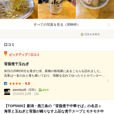
すべての写真を見る（3096件）
広告を非表示
口コミ
ピックアップ！口コミ
背脂煮干玉ねぎ
休日の20時30分を過ぎた頃、新橋の路地裏にあるこちらを訪れました。
先客は一名のみと落ち着いており、喧騒を忘れてゆったりとカウンターに
腰を下ろすことができました。 券売機で選んだのは、看板の「背脂煮干
4.0
中華そば」。そこに燕三条系には欠かせない玉ねぎをトッピングしまし
Dinner:
た。 運ばれてきた一杯か...
qwertyui8
（535）
2026/05 訪問
1回
【TOP5000】新潟・燕三条の「背脂煮干中華そば」の名店☺️
海苔と玉ねぎと背脂が織りなす上品な煮干スープとモチモチ中