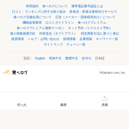
利用規約
食べログについて
携帯電話番号認証とは
口コミ・ランキングに対する取り組み
飲食店・飲食企業様向けサービス
食べログ店舗会員について
広告（メーカー・団体様等向け）について
機能改善要望
口コミガイドライン
食べログプレミアム
食べログプレミアム無料クーポン
ネット予約（リクエスト予約）
個人情報保護方針
外部送信（オプトアウト）
特定商取引法に基づく表記
推奨環境
ヘルプ・お問い合わせ
採用情報
企業情報
キーワード一覧
サイトマップ
チェーン一覧
言語：
English
简体中文
繁體中文
한국어
日本語
©Kakaku.com, Inc.
行った
保存
共有