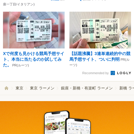
座一丁目/イタリアン)
Xで何度も見かける競馬予想サイ
【話題沸騰】3連単連続的中の競
ト、本当に当たるのか試してみ
馬予想サイト、ついに判明
PR(ル
た。
ーツ)
PR(ルーツ)
Recommended by
東京
東京 ラーメン
銀座・新橋・有楽町 ラーメン
新橋 ラ