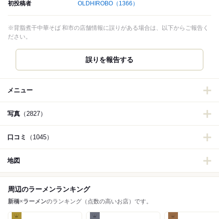
初投稿者
OLDHIROBO
（1366）
※背脂煮干中華そば 和市の店舗情報に誤りがある場合は、以下からご報告く
ださい。
誤りを報告する
メニュー
写真
（2827）
口コミ
（1045）
地図
周辺のラーメンランキング
新橋
×
ラーメン
のランキング（点数の高いお店）です。