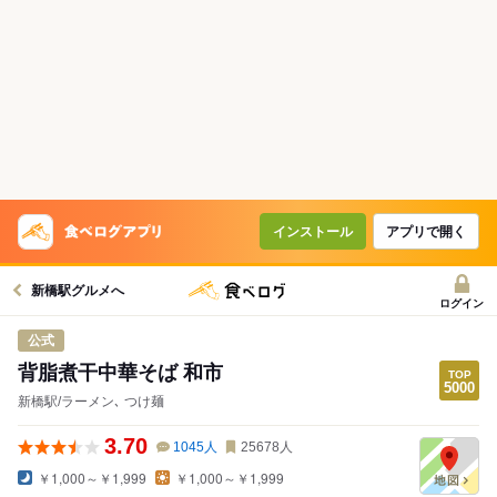
インストール
アプリで開く
新橋駅グルメへ
ログイン
公式
背脂煮干中華そば 和市
新橋駅/ラーメン､ つけ麺
3.70
1045
人
25678
人
￥1,000～￥1,999
￥1,000～￥1,999