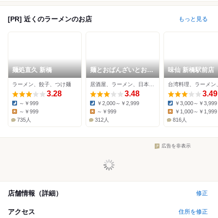
[PR] 近くのラーメンのお店
もっと見る
麺処直久 新橋
麺とおばんざいとお酒
味仙 新橋駅前店
のお店 佳什
ラーメン、餃子、つけ麺
居酒屋、ラーメン、日本料理
3.28
3.48
3.49
～￥999
￥2,000～￥2,999
￥3,000～￥3,999
Dinner:
Dinner:
Dinner:
～￥999
～￥999
￥1,000～￥1,999
Lunch:
Lunch:
Lunch:
735人
312人
816人
広告を非表示
店舗情報（詳細）
修正
アクセス
住所を修正