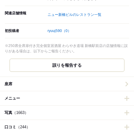
関連店舗情報
ニュー新橋ビルのレストラン一覧
初投稿者
ryuuj590
（0）
※250席全席扉付き完全個室居酒屋 わらやき道場 新橋駅前店の店舗情報に誤
りがある場合は、以下からご報告ください。
誤りを報告する
座席
メニュー
写真
（1663）
口コミ
（244）