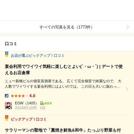
すべての写真を見る（1773件）
口コミ
お店が選ぶピックアップ！口コミ
宴会利用でワイワイ気軽に楽しむとよい(`・ω・´) | デートで使
えるお店倉庫
ニュー新橋ビルの個室居酒屋である。 広くて完全個室で綺麗なので、 大
人数でワイワイする宴会利用にはよいのでは。 この日も大いに賑わって
おった(`・ω・´) わらやき道場 新橋駅前店 やあ、我が名はえがりん(`・
4.0
ω・´)ﾌﾌﾌ シーランド公国男爵兼FSM司教にして板橋妙齢会会長である( `･
Dinner:
ω･´ ) ひとりの夜が怖いかね…… ひとりの有楽町が怖いかね…… ...
EGW
（1405）
2024/03 訪問
1回
ピックアップ！口コミ
サラリーマンの聖地で「藁焼き鮮魚&和牛」たっぷり野菜も付