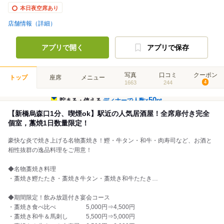
本日夜空席あり
店舗情報（詳細）
アプリで開く
アプリで保存
写真
口コミ
クーポン
トップ
座席
メニュー
1663
244
4
50
貯まる・使える
ディナーで人数×
pt
【新橋烏森口1分、喫煙ok】駅近の人気居酒屋！全席扉付き完全
個室，藁焼1日数量限定！
豪快な炎で焼き上げる名物藁焼き！鰹・牛タン・和牛・肉寿司など、お酒と
相性抜群の逸品料理をご用意！
◆名物藁焼き料理
・藁焼き鰹たたき・藁焼き牛タン・藁焼き和牛たたき…
◆期間限定！飲み放題付き宴会コース
・藁焼き食べ比べ 5,000円⇒4,500円
・藁焼き和牛＆馬刺し 5,500円⇒5,000円