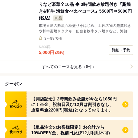
りなど豪華全10品 ◆ 3時間飲み放題付き『藁焼
き&和牛 海鮮食べ比べコース』5500円⇒5000円
(税込)
10品
市場直送の鮮魚五種盛りをはじめ、土佐名物の鰹藁焼き
や和牛藁焼きタタキ、仙台名物牛タン焼きなど、海鮮と
肉料理を贅沢に堪能できる「土佐の極コース」。さらに
3～99名様
脂の乗った真ホッケや名物油淋鶏など、酒肴に最適な逸
5,500円
品もご用意しました。ゆったりと楽しめる3時間飲み放
詳細・予約
5,000
円
(税込)
題付きで、会社宴会や歓送迎会、ご接待にもおすすめの
全10品です。 ※宴会コース,飲み放題Aプラン付きます,B
プラン希望の場合は1人+550円(税込)とご案内させてい
すべてのコースを見る（8件）
ただき
クーポン
食べログ クーポン
【開店記念】2時間飲み放題が今なら1650円
に！※金、祝前日及び12月は割引きなし、
通常料金2200円(税込)となっております。
食べログ クーポン
【単品注文のお客様限定】お会計から
10%OFF!(金、祝前日及び12月利用不可)