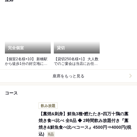
完全個室
貸切
【個室2名様×10】 新橋駅
【貸切250名様×1】 大人数
から徒歩1分の好立地にあ
でのご宴会は当店にお任せ
る完全個室の居酒屋です。
ください。
座席をもっと見る
コース
飲み放題
【藁焼&刺身】鮮魚3種•鰹たたき•四万十鶏の藁
焼き食べ比べ 全8品 ◆ 2時間飲み放題付き『藁
焼き&鮮魚食べ比べコース』4500円⇒4000円(税
込)
8品