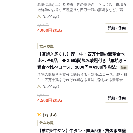
豪快に焼き上げる名物「鰹の藁焼き」をはじめ、市場直
送鮮魚のお造り三種盛りや四万十鶏の藁焼きなど、高知
の味覚を気軽に楽しめる宴会コース。藁の香りを纏った
3～99名様
逸品の数々と2時間飲み放題をお楽しみいただけます。
4,500円
会社宴会や飲み会、歓送迎会にもおすすめです。
詳細・予約
4,000
円
(税込)
飲み放題
【藁焼き尽くし】鰹・牛・四万十鶏の豪華食べ
比べ 全9品 ◆ 2.5時間飲み放題付き『藁焼き三
種食べ比べコース』5000円⇒4500円(税込)
9品
名物の藁焼きを存分に味わえる人気No.1コース。鰹・和
牛・四万十鶏をそれぞれ異なる旨味で楽しめる豪華食べ
比べをご用意しました。藁焼きならではの香りと臨場感
3～99名様
を堪能できる宴会向けプランです。 ※宴会コース,飲み放
5,000円
題Aプラン付きます,Bプラン希望の場合は1人+550円(税
詳細・予約
4,500
円
(税込)
込)とご案内させていただきます。
おすすめ
飲み放題
【藁焼&牛タン】牛タン・鮮魚5種・藁焼き肉盛