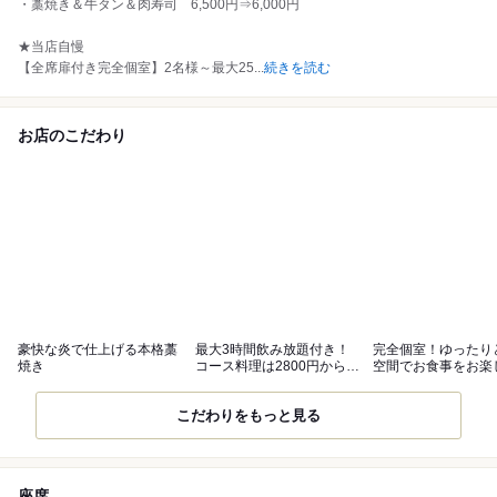
・藁焼き＆牛タン＆肉寿司 6,500円⇒6,000円
★当店自慢
【全席扉付き完全個室】2名様～最大25
...
続きを読む
お店のこだわり
豪快な炎で仕上げる本格藁
最大3時間飲み放題付き！
完全個室！ゆったり
焼き
コース料理は2800円からご
空間でお食事をお楽
用意！
ただけます！
こだわりをもっと見る
座席