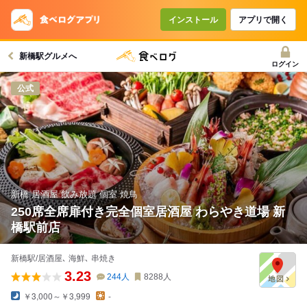
コースで使えるクーポン
戻る
インストール
アプリで開く
新橋駅グルメへ
クーポンを利用せず予約する
ログイン
公式
新橋 居酒屋 飲み放題 個室 焼鳥
250席全席扉付き完全個室居酒屋 わらやき道場 新
橋駅前店
新橋駅/居酒屋､ 海鮮､ 串焼き
3.23
244
人
8288
人
￥3,000～￥3,999
-