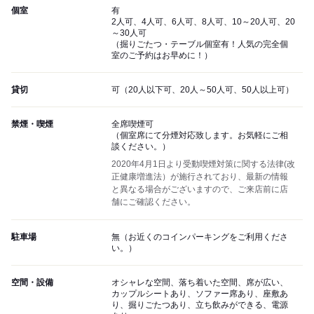
個室
有
2人可、4人可、6人可、8人可、10～20人可、20
～30人可
（掘りごたつ・テーブル個室有！人気の完全個
室のご予約はお早めに！）
貸切
可（20人以下可、20人～50人可、50人以上可）
禁煙・喫煙
全席喫煙可
（個室席にて分煙対応致します。お気軽にご相
談ください。）
2020年4月1日より受動喫煙対策に関する法律(改
正健康増進法）が施行されており、最新の情報
と異なる場合がございますので、ご来店前に店
舗にご確認ください。
駐車場
無（お近くのコインパーキングをご利用くださ
い。）
空間・設備
オシャレな空間、落ち着いた空間、席が広い、
カップルシートあり、ソファー席あり、座敷あ
り、掘りごたつあり、立ち飲みができる、電源