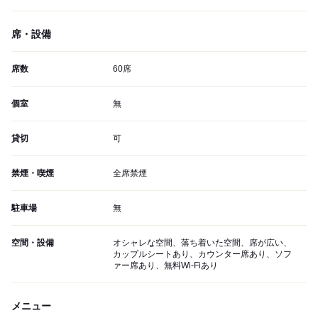
席・設備
席数
60席
個室
無
貸切
可
禁煙・喫煙
全席禁煙
駐車場
無
空間・設備
オシャレな空間、落ち着いた空間、席が広い、
カップルシートあり、カウンター席あり、ソフ
ァー席あり、無料Wi-Fiあり
メニュー