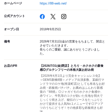
ホームページ
https://88-web.net/
公式アカウント
オープン日
2018年9月25日
備考
2026年7月31日(金)の営業をもちまして、閉店と
させていただきます。
長らくのご愛顧、誠にありがとうございまし
た。
お店のPR
【2026/7/31(金)閉店】とろり・ホクホクの新食
感◎グルテンフリーの本格大阪お好み焼
【2026年4月1日より完全キャッシュレス化】
＜GEMS新橋8階＞メディア出演多数、某銀行マ
ンドラマのロケ地(有楽町店)としても有名なお好
み焼・鉄板焼パチパチ。お薦めはふんわり新感
覚の『88焼』◎ジャガイモのホクホク食感や、
赤ワイン、牛乳等のコクが効いた生地を弱火で
じっくり焼き上げ、秘伝のソースをたっぷりと
かけて提供する人気No.1メニューです◎アツア
ツのうちにどうぞ！その他多彩な鉄板焼きも好
評。