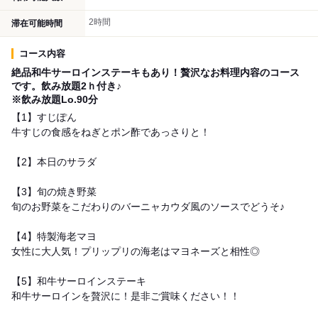
2時間
滞在可能時間
コース内容
絶品和牛サーロインステーキもあり！贅沢なお料理内容のコース
です。飲み放題2ｈ付き♪
※飲み放題Lo.90分
【1】すじぽん
牛すじの食感をねぎとポン酢であっさりと！
【2】本日のサラダ
【3】旬の焼き野菜
旬のお野菜をこだわりのバーニャカウダ風のソースでどうそ♪
【4】特製海老マヨ
女性に大人気！プリップリの海老はマヨネーズと相性◎
【5】和牛サーロインステーキ
和牛サーロインを贅沢に！是非ご賞味ください！！