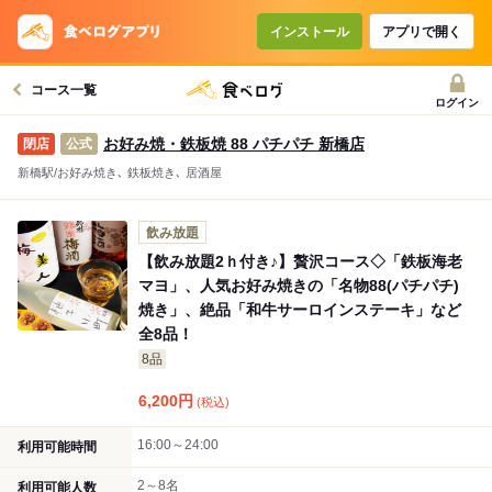
コースで使えるクーポン
戻る
インストール
アプリで開く
コース一覧
クーポンを利用せず予約する
ログイン
お好み焼・鉄板焼 88 パチパチ 新橋店
公式
新橋駅/お好み焼き､ 鉄板焼き､ 居酒屋
飲み放題
【飲み放題2ｈ付き♪】贅沢コース◇「鉄板海老
マヨ」、人気お好み焼きの「名物88(パチパチ)
焼き」、絶品「和牛サーロインステーキ」など
全8品！
8品
6,200
円
(税込)
16:00～24:00
利用可能時間
2～8名
利用可能人数