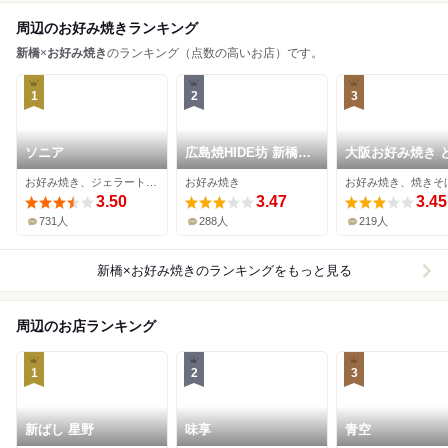
周辺のお好み焼きランキング
新橋
×
お好み焼き
のランキング（点数の高いお店）です。
1
2
3
ソニア
広島焼HIDE坊 新橋本
大阪お好み焼き 
店
くん家 新橋本店
お好み焼き、ジェラート・アイスクリーム
お好み焼き
お好み焼き、焼きそ
3.50
3.47
3.45
731人
288人
219人
新橋×お好み焼き
のランキングをもっと見る
周辺のお店ランキング
1
2
3
新ばし 星野
味享
青空