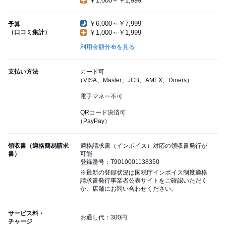
￥1,000～￥1,999
￥6,000～￥7,999
予算
（口コミ集計）
￥1,000～￥1,999
利用金額分布を見る
支払い方法
カード可
（VISA、Master、JCB、AMEX、Diners）
電子マネー不可
QRコード決済可
（PayPay）
領収書（適格簡易請求
適格請求書（インボイス）対応の領収書発行が
書）
可能
登録番号：T9010001138350
※最新の登録状況は国税庁インボイス制度適格
請求書発行事業者公表サイトをご確認いただく
か、店舗にお問い合わせください。
サービス料・
お通し代：300円
チャージ