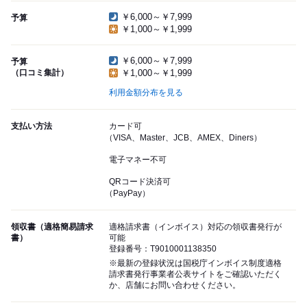
￥6,000～￥7,999
予算
￥1,000～￥1,999
￥6,000～￥7,999
予算
（口コミ集計）
￥1,000～￥1,999
利用金額分布を見る
支払い方法
カード可
（VISA、Master、JCB、AMEX、Diners）
電子マネー不可
QRコード決済可
（PayPay）
領収書（適格簡易請求
適格請求書（インボイス）対応の領収書発行が
書）
可能
登録番号：T9010001138350
※最新の登録状況は国税庁インボイス制度適格
請求書発行事業者公表サイトをご確認いただく
か、店舗にお問い合わせください。