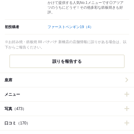
かけて提供する人気No.1メニューです◎アツア
ツのうちにどうぞ！その他多彩な鉄板焼きも好
評。
初投稿者
ファーストペンギン19
（4）
※お好み焼・鉄板焼 88 パチパチ 新橋店の店舗情報に誤りがある場合は、以
下からご報告ください。
誤りを報告する
座席
メニュー
写真
（473）
口コミ
（170）