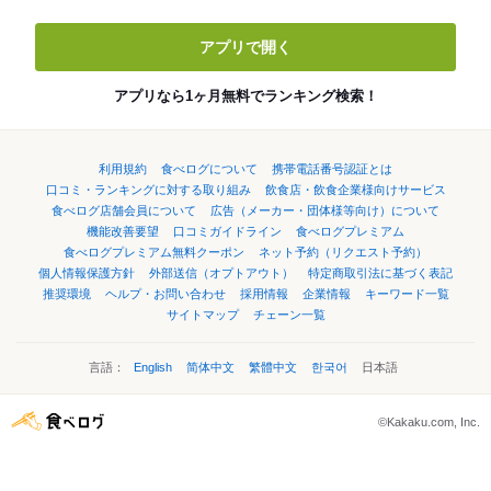
アプリで開く
アプリなら1ヶ月無料でランキング検索！
利用規約
食べログについて
携帯電話番号認証とは
口コミ・ランキングに対する取り組み
飲食店・飲食企業様向けサービス
食べログ店舗会員について
広告（メーカー・団体様等向け）について
機能改善要望
口コミガイドライン
食べログプレミアム
食べログプレミアム無料クーポン
ネット予約（リクエスト予約）
個人情報保護方針
外部送信（オプトアウト）
特定商取引法に基づく表記
推奨環境
ヘルプ・お問い合わせ
採用情報
企業情報
キーワード一覧
サイトマップ
チェーン一覧
言語：
English
简体中文
繁體中文
한국어
日本語
©Kakaku.com, Inc.