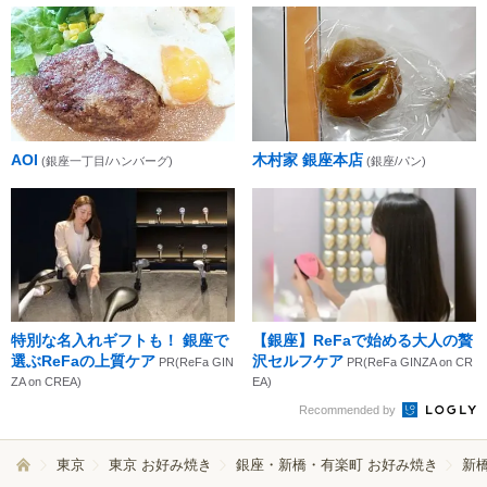
AOI
木村家 銀座本店
(銀座一丁目/ハンバーグ)
(銀座/パン)
特別な名入れギフトも！ 銀座で
【銀座】ReFaで始める大人の贅
選ぶReFaの上質ケア
沢セルフケア
PR(ReFa GIN
PR(ReFa GINZA on CR
ZA on CREA)
EA)
Recommended by
東京
東京 お好み焼き
銀座・新橋・有楽町 お好み焼き
新