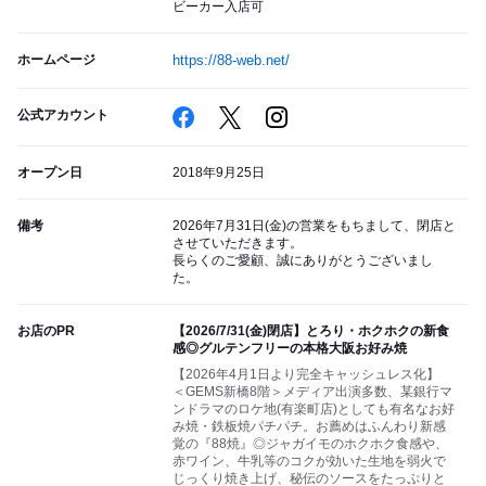
ビーカー入店可
ホームページ
https://88-web.net/
公式アカウント
オープン日
2018年9月25日
備考
2026年7月31日(金)の営業をもちまして、閉店と
させていただきます。
長らくのご愛顧、誠にありがとうございまし
た。
お店のPR
【2026/7/31(金)閉店】とろり・ホクホクの新食
感◎グルテンフリーの本格大阪お好み焼
【2026年4月1日より完全キャッシュレス化】
＜GEMS新橋8階＞メディア出演多数、某銀行マ
ンドラマのロケ地(有楽町店)としても有名なお好
み焼・鉄板焼パチパチ。お薦めはふんわり新感
覚の『88焼』◎ジャガイモのホクホク食感や、
赤ワイン、牛乳等のコクが効いた生地を弱火で
じっくり焼き上げ、秘伝のソースをたっぷりと