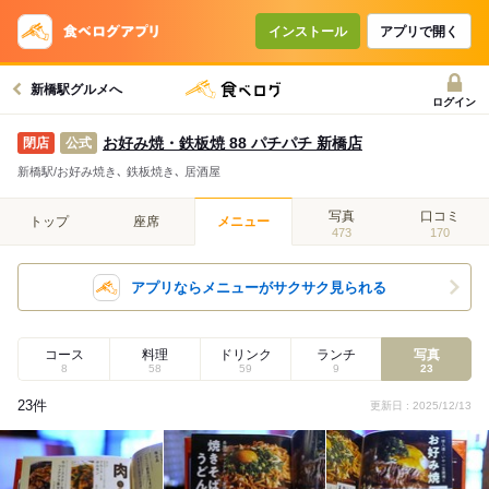
インストール
アプリで開く
新橋駅グルメへ
ログイン
お好み焼・鉄板焼 88 パチパチ 新橋店
公式
新橋駅/お好み焼き､ 鉄板焼き､ 居酒屋
写真
口コミ
トップ
座席
メニュー
473
170
アプリならメニューがサクサク見られる
コース
料理
ドリンク
ランチ
写真
8
58
59
9
23
23件
更新日 : 2025/12/13