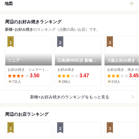
地図
周辺のお好み焼きランキング
新橋
×
お好み焼き
のランキング（点数の高いお店）です。
1
2
3
ソニア
広島焼HIDE坊 新橋本
大阪お好み焼き 
店
くん家 新橋本店
お好み焼き、ジェラート・アイスクリーム
お好み焼き
お好み焼き、焼きそ
3.50
3.47
3.45
731人
288人
219人
新橋×お好み焼き
のランキングをもっと見る
周辺のお店ランキング
1
2
3