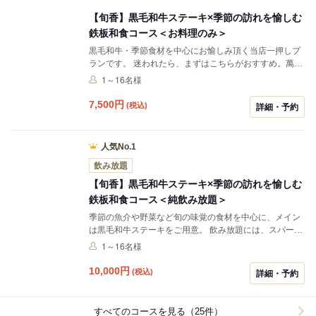
【旬香】黒毛和牛ステーキ×季節の訪れを愉しむ
鉄板和食コース＜お料理のみ＞
黒毛和牛・季節食材を中心にお愉しみ頂く当店一押しプ
ランです。 迷われたら、まずはこちらがおすすめ。萬鉄
で、食で、季節をお愉しみください。
1～16名様
7,500
円
(税込)
詳細・予約
人気No.1
飲み放題
【旬香】黒毛和牛ステーキ×季節の訪れを愉しむ
鉄板和食コース＜純飲み放題＞
季節の魚介や野菜など旬の味覚の食材を中心に、メイン
は黒毛和牛ステーキをご用意。 飲み放題には、スパーク
リングワインを含めむワインが5種ラインナップ。ごゆ
1～16名様
っくりとおく寛ぎくださいませ。
10,000
円
(税込)
詳細・予約
すべてのコースを見る（25件）