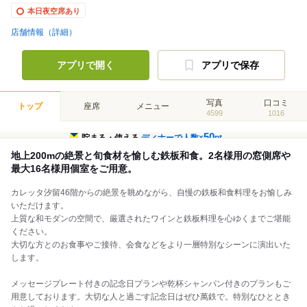
本日夜空席あり
店舗情報（詳細）
アプリで開く
アプリで保存
写真
口コミ
トップ
座席
メニュー
4599
1016
50
貯まる・使える
ディナーで人数×
pt
地上200mの絶景と旬食材を愉しむ鉄板和食。2名様用の窓側席や
最大16名様用個室をご用意。
カレッタ汐留46階からの絶景を眺めながら、自慢の鉄板和食料理をお愉しみ
いただけます。
上質な和モダンの空間で、厳選されたワインと鉄板料理を心ゆくまでご堪能
ください。
大切な方とのお食事やご接待、会食などをより一層特別なシーンに演出いた
します。
メッセージプレート付きの記念日プランや乾杯シャンパン付きのプランもご
用意しております。大切な人と過ごす記念日はぜひ萬鉄で。特別なひととき