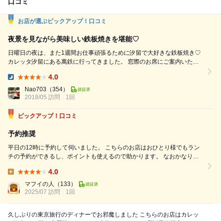
口コミ
お店が選ぶピックアップ！口コミ
夜景を見ながら美味しい鉄板焼きを堪能♡
日曜日の夜は、また1週間お仕事頑張るために汐留で大好きな鉄板焼き♡
カレッタ汐留にある萬鉄に行ってきました。 窓際のお席にご案内いただ
いたので、景色も良くて嬉しい。 早めの時間からスタートしたのでまだ
4.0
明るい。 シャンパンで看板♪ イベントなどでもよく飲むローランペリエ。
Dinner:
この日は、コース料理をお願いしました。 じゅんさい冷製茶碗蒸し 上品
Nao703
（354）
な味で、さっぱり...
2018/05 訪問
1回
ピックアップ！口コミ
予約推奨
平日の12時に予約して伺いました。 こちらのお店はおひとり様でもラン
チの予約ができるし、ポイントも使えるので助かります。 なおかなりの
人気店ゆえ、予約も早めにしないと希望時間に空いてないこともあるので
4.0
注意。 もちろん予約無しでも待てば入れますが、予約でいっぱいの日も
Lunch:
あるので運任せになります...
マフイの人
（133）
2025/07 訪問
1回
久しぶりの東京旅行のディナーでお邪魔しました こちらのお店はカレッ