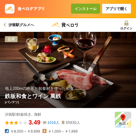
インストール
アプリで開く
汐留駅グルメへ
ログイン
公式
地上200mの絶景と旬食材を使った和食
鉄板和食とワイン 萬鉄
(バンテツ)
汐留駅/鉄板焼き､ 海鮮
3.49
1016
人
65830
人
￥8,000～￥9,999
￥1,000～￥1,999