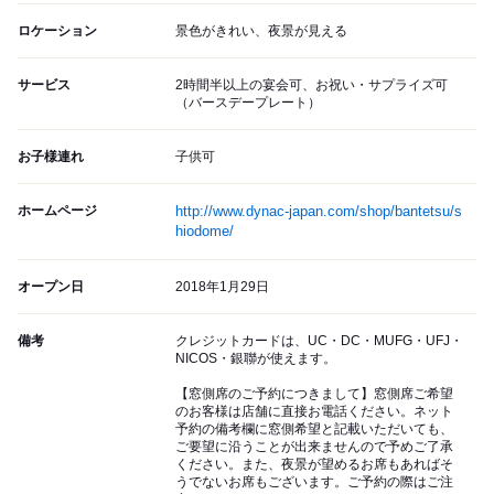
ロケーション
景色がきれい、夜景が見える
サービス
2時間半以上の宴会可、お祝い・サプライズ可
（バースデープレート）
お子様連れ
子供可
ホームページ
http://www.dynac-japan.com/shop/bantetsu/s
hiodome/
オープン日
2018年1月29日
備考
クレジットカードは、UC・DC・MUFG・UFJ・
NICOS・銀聯が使えます。
【窓側席のご予約につきまして】窓側席ご希望
のお客様は店舗に直接お電話ください。ネット
予約の備考欄に窓側希望と記載いただいても、
ご要望に沿うことが出来ませんので予めご了承
ください。また、夜景が望めるお席もあればそ
うでないお席もございます。ご予約の際はご注