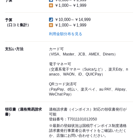
予算
￥1,000～￥1,999
￥10,000～￥14,999
予算
（口コミ集計）
￥1,000～￥1,999
利用金額分布を見る
支払い方法
カード可
（VISA、Master、JCB、AMEX、Diners）
電子マネー可
（交通系電子マネー（Suicaなど）、楽天Edy、n
anaco、WAON、iD、QUICPay）
QRコード決済可
（PayPay、d払い、楽天ペイ、au PAY、Alipay、
WeChat Pay）
領収書（適格簡易請求
適格請求書（インボイス）対応の領収書発行が
書）
可能
登録番号：T7011101012050
※最新の登録状況は国税庁インボイス制度適格
請求書発行事業者公表サイトをご確認いただく
か、店舗にお問い合わせください。