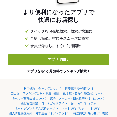
より便利になったアプリで
快適にお店探し
クイックな現在地検索。検索が快適に
予約も簡単。空席をスムーズに検索
会員登録なし。すぐに利用開始
アプリで開く
アプリなら1ヶ月無料でランキング検索！
利用規約
食べログについて
携帯電話番号認証とは
口コミ・ランキングに対する取り組み
飲食店・飲食企業様向けサービス
食べログ店舗会員について
広告（メーカー・団体様等向け）について
機能改善要望
口コミガイドライン
食べログプレミアム
食べログプレミアム無料クーポン
ネット予約（リクエスト予約）
個人情報保護方針
外部送信（オプトアウト）
特定商取引法に基づく表記