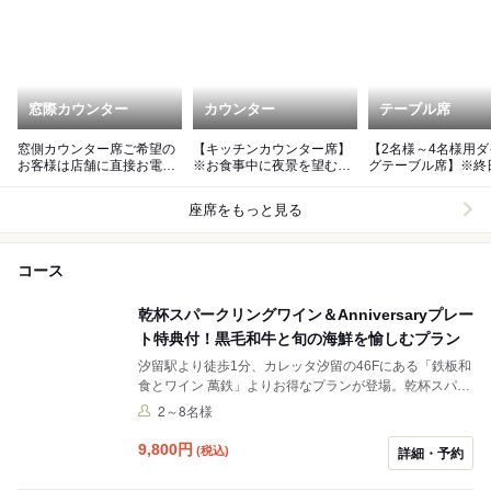
窓際カウンター
カウンター
テーブル席
窓側カウンター席ご希望の
【キッチンカウンター席】
【2名様～4名様用
お客様は店舗に直接お電話
※お食事中に夜景を望む事
グテーブル席】※終
ください。
は出来ません。
禁煙
座席をもっと見る
コース
乾杯スパークリングワイン＆Anniversaryプレー
ト特典付！黒毛和牛と旬の海鮮を愉しむプラン
汐留駅より徒歩1分、カレッタ汐留の46Fにある「鉄板和
食とワイン 萬鉄」よりお得なプランが登場。乾杯スパー
クリングワインとメッセージプレート特典付き。黒毛和
2～8名様
牛と旬の食材をお楽しみいただく記念日やお祝いにお勧
めのコースです。
9,800
円
(税込)
詳細・予約