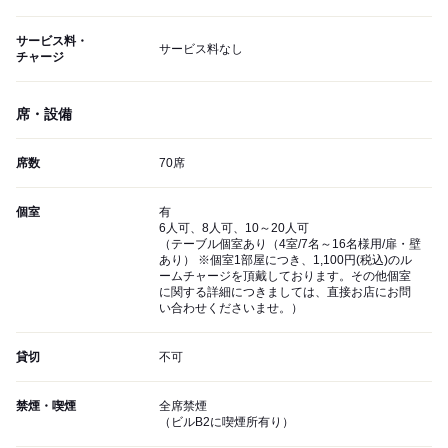
サービス料・
サービス料なし
チャージ
席・設備
席数
70席
個室
有
6人可、8人可、10～20人可
（テーブル個室あり（4室/7名～16名様用/扉・壁
あり） ※個室1部屋につき、1,100円(税込)のル
ームチャージを頂戴しております。その他個室
に関する詳細につきましては、直接お店にお問
い合わせくださいませ。）
貸切
不可
禁煙・喫煙
全席禁煙
（ビルB2に喫煙所有り）