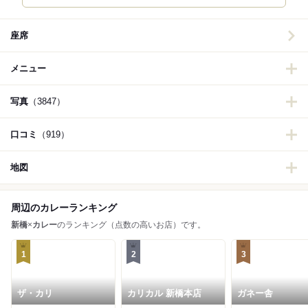
座席
メニュー
写真
（3847）
口コミ
（919）
地図
周辺のカレーランキング
新橋
×
カレー
のランキング（点数の高いお店）です。
1
2
3
ザ・カリ
カリカル 新橋本店
ガネー舎