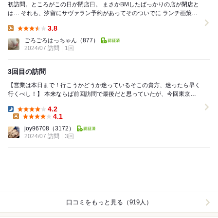
初訪問。ところがこの日が閉店日。 まさかBMしたばっかりの店が閉店と
は… それも、汐留にサヴァラン予約があってそのついでに ランチ画策し
BMリストを検索、ヒットしたのがここ。...
3.8
Lunch:
ごろごろはっちゃん
（877）
2024/07 訪問
1回
3回目の訪問
【営業は本日まで！行こうかどうか迷っているそこの貴方、迷ったら早く
行くべし！】 本来ならば前回訪問で最後だと思っていたが、今回東京に
行く機会が急遽できたので、緊急で訪問。これ...
4.2
Dinner:
4.1
Lunch:
joy96708
（3172）
2024/07 訪問
3回
口コミをもっと見る（919人）