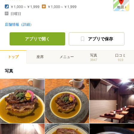
￥1,000～￥1,999
￥1,000～￥1,999
日曜日
店舗情報（詳細）
アプリで開く
アプリで保存
写真
口コミ
トップ
座席
メニュー
3847
919
写真