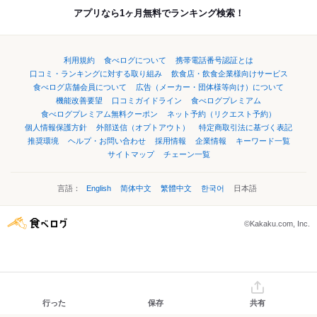
アプリなら1ヶ月無料でランキング検索！
利用規約
食べログについて
携帯電話番号認証とは
口コミ・ランキングに対する取り組み
飲食店・飲食企業様向けサービス
食べログ店舗会員について
広告（メーカー・団体様等向け）について
機能改善要望
口コミガイドライン
食べログプレミアム
食べログプレミアム無料クーポン
ネット予約（リクエスト予約）
個人情報保護方針
外部送信（オプトアウト）
特定商取引法に基づく表記
推奨環境
ヘルプ・お問い合わせ
採用情報
企業情報
キーワード一覧
サイトマップ
チェーン一覧
言語：
English
简体中文
繁體中文
한국어
日本語
©Kakaku.com, Inc.
行った
保存
共有