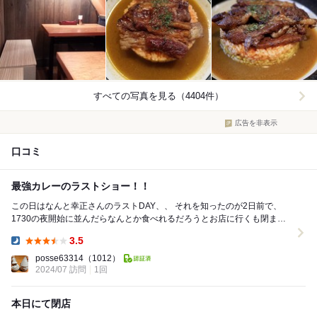
すべての写真を見る（4404件）
広告を非表示
口コミ
最強カレーのラストショー！！
この日はなんと幸正さんのラストDAY、、 それを知ったのが2日前で、
1730の夜開始に並んだらなんとか食べれるだろうとお店に行くも閉まっ
てる？？ショック過ぎる、、 店の前でモジ...
3.5
Dinner:
posse63314
（1012）
2024/07 訪問
1回
本日にて閉店