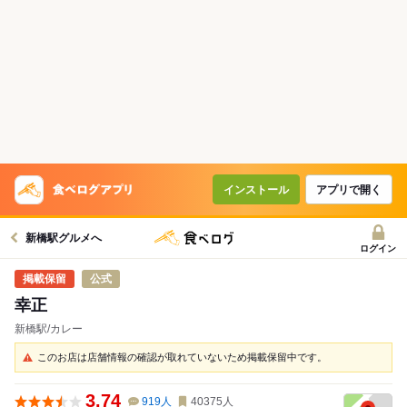
インストール
アプリで開く
新橋駅グルメへ
ログイン
公式
幸正
新橋駅/カレー
このお店は店舗情報の確認が取れていないため掲載保留中です。
3.74
919
人
40375
人