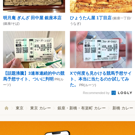
明月庵 ぎんざ 田中屋 銀座本店
ひょうたん屋 1丁目店
(銀座一丁目/
(銀座/そば)
うなぎ)
【話題沸騰】3連単連続的中の競
Xで何度も見かける競馬予想サイ
馬予想サイト、ついに判明
ト、本当に当たるのか試してみ
PR(ル
た。
ーツ)
PR(ルーツ)
Recommended by
東京
東京 カレー
銀座・新橋・有楽町 カレー
新橋 カレー