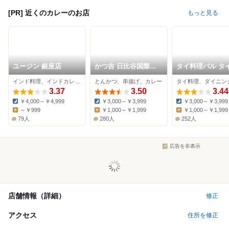
[PR] 近くのカレーのお店
もっと見る
ユージン 銀座店
かつ吉 日比谷国際ビ
タイ料理バル タ
ル店
インド料理、インドカレー、カレー
とんかつ、串揚げ、カレー
3.37
3.50
3.44
￥4,000～￥4,999
￥3,000～￥3,999
￥3,000～￥3,999
Dinner:
Dinner:
Dinner:
～￥999
￥1,000～￥1,999
￥1,000～￥1,999
Lunch:
Lunch:
Lunch:
79人
280人
252人
広告を非表示
店舗情報（詳細）
修正
アクセス
住所を修正