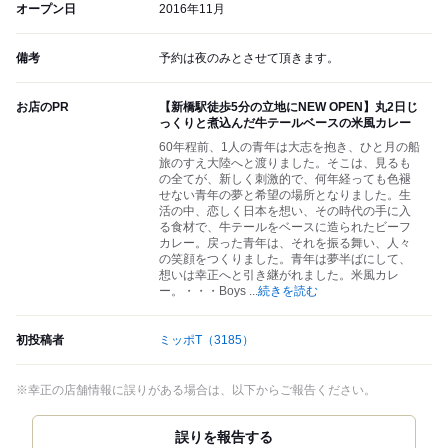
オープン日
2016年11月
備考
予約は夜のみとさせて頂きます。
お店のPR
【新橋駅徒歩5分の立地にNEW OPEN】丸2日じ
っくりと煮込んだ牛テールベースの米風カレー
60年程前、1人の青年は大志を抱き、ひと月の船
旅のすえ大陸へと渡りました。そこは、見るも
の全てが、新しく刺激的で、何年経っても色褪
せない青年の夢と希望の場所となりました。生
活の中、恋しく日本を想い、その時代の手に入
る食材で、牛テールをベースに造られたビーフ
カレー。戻った青年は、それを振る舞い、人々
の笑顔をつくりました。青年は夢半ばにして、
想いは幸正へと引き継がれました。米風カレ
ー。・・・Boys
...
続きを読む
初投稿者
ミッポT
（3185）
※幸正の店舗情報に誤りがある場合は、以下からご報告ください。
誤りを報告する