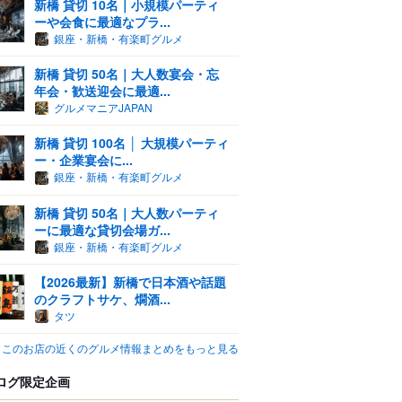
新橋 貸切 10名｜小規模パーティ
ーや会食に最適なプラ...
銀座・新橋・有楽町グルメ
新橋 貸切 50名｜大人数宴会・忘
年会・歓送迎会に最適...
グルメマニアJAPAN
新橋 貸切 100名 │ 大規模パーティ
ー・企業宴会に...
銀座・新橋・有楽町グルメ
新橋 貸切 50名｜大人数パーティ
ーに最適な貸切会場ガ...
銀座・新橋・有楽町グルメ
【2026最新】新橋で日本酒や話題
のクラフトサケ、燗酒...
タツ
このお店の近くのグルメ情報まとめをもっと見る
ログ限定企画