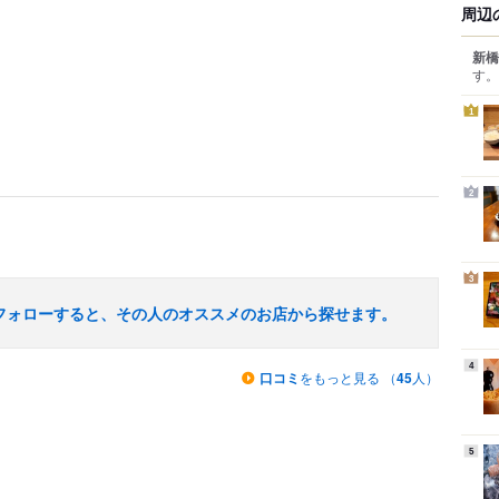
周辺
新橋
す。
1
2
3
フォローすると、その人のオススメのお店から探せます。
4
口コミ
をもっと見る （
45
人）
5