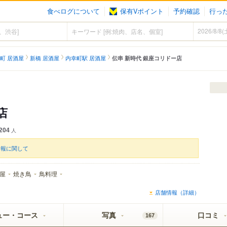
食べログについて
保有Vポイント
予約確認
行っ
町 居酒屋
新橋 居酒屋
内幸町駅 居酒屋
伝串 新時代 銀座コリドー店
店
204
人
情報に関して
屋
焼き鳥
鳥料理
店舗情報（詳細）
ュー・コース
写真
口コミ
167