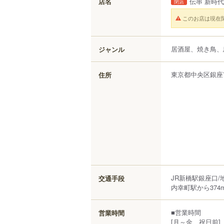
店名
伝串 新時
閉店
このお店は現在
居酒屋、焼き鳥、
ジャンル
東京都
中央区
銀座
住所
JR新橋駅銀座口/
交通手段
内幸町駅から374
■営業時間
営業時間
[月～金、祝日前]