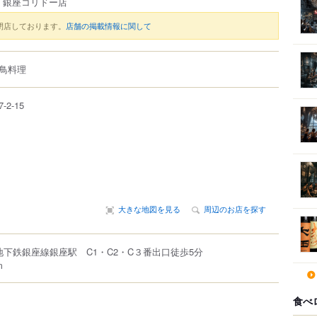
代 銀座コリドー店
閉店しております。
店舗の掲載情報に関して
鳥料理
7-2-15
大きな地図を見る
周辺のお店を探す
地下鉄銀座線銀座駅 C1・C2・C３番出口徒歩5分
m
食べ