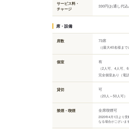
サービス料・
330円(お通し代込
チャージ
席・設備
73席
席数
（(最大40名様まで
有
個室
（2人可、4人可、6
完全個室あり（電
可
貸切
（20人～50人可）
全席喫煙可
禁煙・喫煙
2020年4月1日よ
なる場合がございま