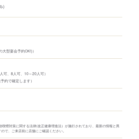
み)
の大型宴会予約OK!)）
人可、8人可、10～20人可）
話予約で確定します）
り受動喫煙対策に関する法律(改正健康増進法）が施行されており、最新の情報と異
すので、ご来店前に店舗にご確認ください。