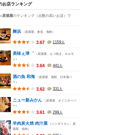
のお店ランキング
×居酒屋
のランキング
（点数の高いお店）
で
舞浜
（居酒屋、食堂、海鮮）
3.67
1159
人
美味ぇ津゛
（居酒屋、もつ焼き、ホルモ
ン）
3.64
441
人
酒の魚 和海
（居酒屋、海鮮、日本酒バ
ー）
3.62
331
人
ニュー新みかん
（居酒屋、オイスターバ
ー）
3.61
299
人
羊肉炭火焼 肉汁屋
（ジンギスカン、居
酒屋、焼肉）