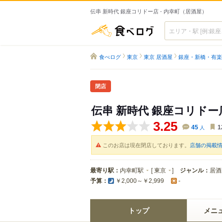
伝串 新時代 銀座コリドー店 - 内幸町（居酒屋）
食べログ
食べログ
東京
東京 居酒屋
銀座・新橋・有楽
閉店
伝串 新時代 銀座コリドー
3.25
45
人
1
このお店は現在閉店しております。
店舗の掲載
最寄り駅：
内幸町駅
[
東京
]
ジャンル：
居酒
予算：
￥2,000～￥2,999
-
トップ
メニ