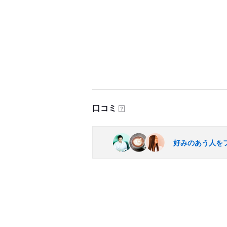
口コミ
？
好みのあう人を