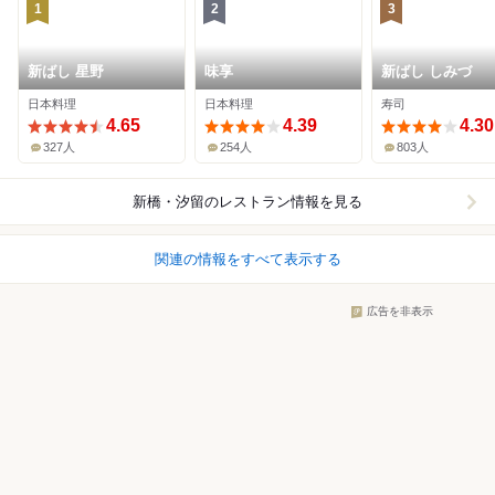
1
2
3
新ばし 星野
味享
新ばし しみづ
日本料理
日本料理
寿司
4.65
4.39
4.30
327人
254人
803人
新橋・汐留
のレストラン情報を見る
関連の情報をすべて表示する
広告を非表示