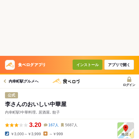
コースで使えるクーポン
戻る
クーポンを利用せず予約する
インストール
アプリで開く
内幸町駅グルメへ
ログイン
公式
李さんのおいしい中華屋
内幸町駅/中華料理､ 居酒屋､ 餃子
3.20
167
人
5687
人
￥3,000～￥3,999
～￥999