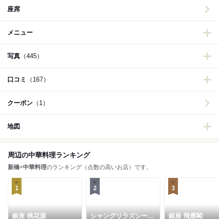
座席
メニュー
写真
（445）
口コミ
（167）
クーポン
（1）
地図
周辺の中華料理ランキング
新橋
×
中華料理
のランキング（点数の高いお店）です。
1
2
3
銀座 桃花源
シャングリラズシーク
銀座 飛雁閣