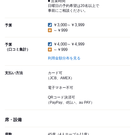
■ 営業時間
日曜日の予約希望は20名以上で
事前にご相談ください。
￥3,000～￥3,999
予算
～￥999
￥4,000～￥4,999
予算
（口コミ集計）
～￥999
利用金額分布を見る
支払い方法
カード可
（JCB、AMEX）
電子マネー不可
QRコード決済可
（PayPay、d払い、au PAY）
席・設備
席数
45席（4人テーブル11席）