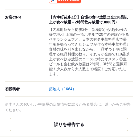
お店のPR
【内幸町徒歩2分】自慢の食べ放題は全110品以
上が食べ放題＋2時間飲み放題で3880円♪
【内幸町駅から徒步2分，新橋駅から徒歩5分の
好立地♪】上海の一流ホテルで20年の経験がある
ベテランシェフと、日本の有名中華料理店で長
年腕を振るってきたシェフが作る本格中華料理♪
食材の味を引き出しながら、一品ずつ丁寧に調
理する絶品料理の数々。それらが全部で110品以
上が食べ飲み放題のコースは特にオススメ◎生
ビールも含む飲み放題は2時間、3時間と選択可
能！少人数から大人数まで幅広くご対応いたし
ます。
初投稿者
築地人
（1664）
※李さんのおいしい中華屋の店舗情報に誤りがある場合は、以下からご報告
ください。
誤りを報告する