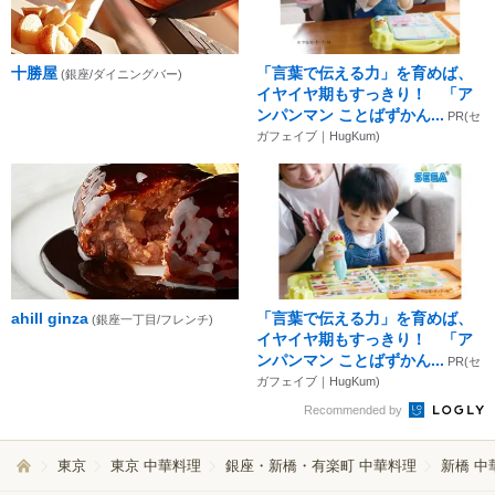
十勝屋
「言葉で伝える力」を育めば、
(銀座/ダイニングバー)
イヤイヤ期もすっきり！ 「ア
ンパンマン ことばずかん...
PR(セ
ガフェイブ｜HugKum)
ahill ginza
「言葉で伝える力」を育めば、
(銀座一丁目/フレンチ)
イヤイヤ期もすっきり！ 「ア
ンパンマン ことばずかん...
PR(セ
ガフェイブ｜HugKum)
Recommended by
東京
東京 中華料理
銀座・新橋・有楽町 中華料理
新橋 中