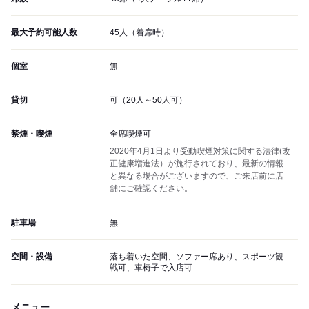
最大予約可能人数
45人（着席時）
個室
無
貸切
可（20人～50人可）
禁煙・喫煙
全席喫煙可
2020年4月1日より受動喫煙対策に関する法律(改
正健康増進法）が施行されており、最新の情報
と異なる場合がございますので、ご来店前に店
舗にご確認ください。
駐車場
無
空間・設備
落ち着いた空間、ソファー席あり、スポーツ観
戦可、車椅子で入店可
メニュー