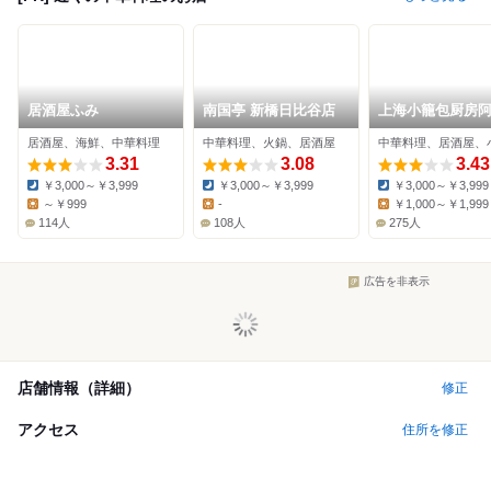
居酒屋ふみ
南国亭 新橋日比谷店
上海小籠包厨房
日比谷店
居酒屋、海鮮、中華料理
中華料理、火鍋、居酒屋
中華料理、居酒屋、
3.31
3.08
3.43
￥3,000～￥3,999
￥3,000～￥3,999
￥3,000～￥3,999
Dinner:
Dinner:
Dinner:
～￥999
-
￥1,000～￥1,999
Lunch:
Lunch:
Lunch:
114人
108人
275人
広告を非表示
店舗情報（詳細）
修正
アクセス
住所を修正