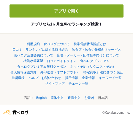
アプリで開く
アプリなら1ヶ月無料でランキング検索！
利用規約
食べログについて
携帯電話番号認証とは
口コミ・ランキングに対する取り組み
飲食店・飲食企業様向けサービス
食べログ店舗会員について
広告（メーカー・団体様等向け）について
機能改善要望
口コミガイドライン
食べログプレミアム
食べログプレミアム無料クーポン
ネット予約（リクエスト予約）
個人情報保護方針
外部送信（オプトアウト）
特定商取引法に基づく表記
推奨環境
ヘルプ・お問い合わせ
採用情報
企業情報
キーワード一覧
サイトマップ
チェーン一覧
言語：
English
简体中文
繁體中文
한국어
日本語
©Kakaku.com, Inc.