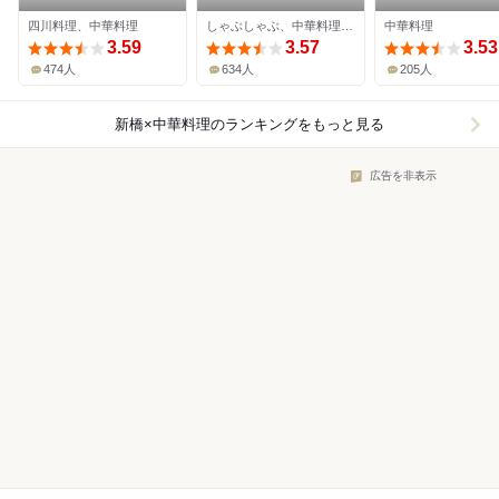
レット 銀座店
四川料理、中華料理
しゃぶしゃぶ、中華料理、薬膳
中華料理
3.59
3.57
3.53
474人
634人
205人
新橋×中華料理
のランキングをもっと見る
広告を非表示