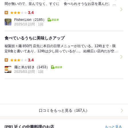
間が無いので、並んでなく、すぐに 食べられそうなお店を選んだ。
That's...
3.4
Lunch:
Fisher.Lion
（2185）
2025/10 訪問
1回
食べているうちに美味しさアップ
秘製担々麺 850円 店先に本日の日替メニューが出ている。12時まで・限
定8食と書いてあり、12時は少し回っているが…。 結構広い店内だが空い
ている。多くは4名掛けテー...
3.4
Lunch:
麺と米が好き
（1453）
2025/03 訪問
1回
口コミをもっと見る（167人）
[PR] 近くの中華料理のお店
もっと見る