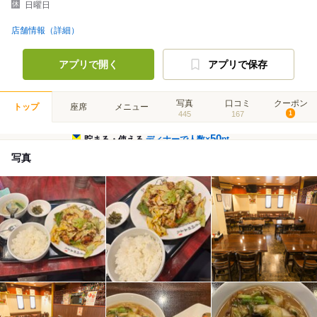
日曜日
店舗情報（詳細）
アプリで開く
アプリで保存
写真
口コミ
クーポン
トップ
座席
メニュー
445
167
1
50
貯まる・使える
ディナーで人数×
pt
写真