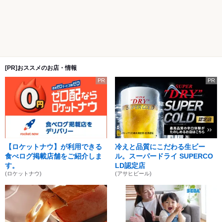
[PR]おススメのお店・情報
PR
PR
【ロケットナウ】が利用できる
冷えと品質にこだわる生ビー
食べログ掲載店舗をご紹介しま
ル。スーパードライ SUPERCO
す。
LD認定店
(ロケットナウ)
(アサヒビール)