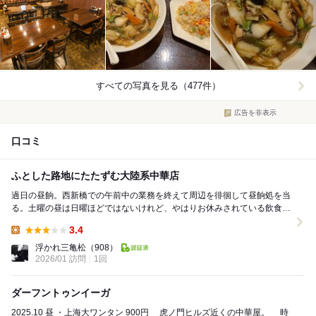
すべての写真を見る（477件）
広告を非表示
口コミ
ふとした路地にたたずむ大陸系中華店
過日の昼餉。西新橋での午前中の業務を終えて周辺を徘徊して昼餉処を当
る。土曜の昼は日曜ほどではないけれど、やはりお休みされている飲食店
が多いね。 ふとした路地に見つけたこちらに...
3.4
Lunch:
浮かれ三亀松
（908）
2026/01 訪問
1回
ダーフントゥンイーガ
2025.10 昼 ・上海大ワンタン 900円 虎ノ門ヒルズ近くの中華屋。 時