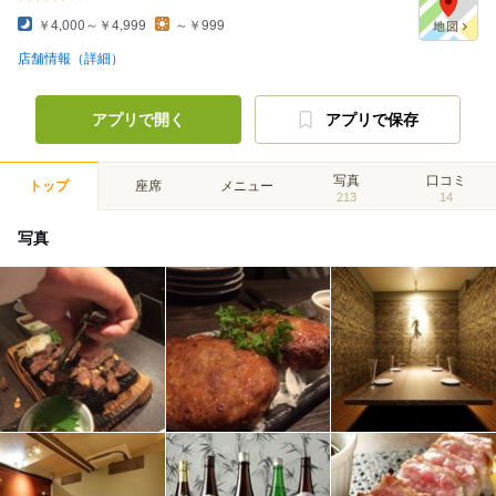
￥4,000～￥4,999
～￥999
店舗情報（詳細）
アプリで開く
アプリで保存
写真
口コミ
トップ
座席
メニュー
213
14
写真