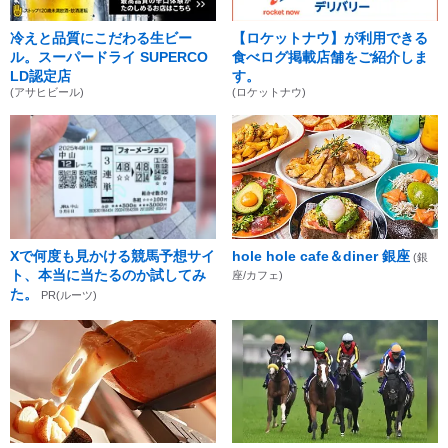
冷えと品質にこだわる生ビー
【ロケットナウ】が利用できる
ル。スーパードライ SUPERCO
食べログ掲載店舗をご紹介しま
LD認定店
す。
(アサヒビール)
(ロケットナウ)
Xで何度も見かける競馬予想サイ
hole hole cafe＆diner 銀座
(銀
ト、本当に当たるのか試してみ
座/カフェ)
た。
PR(ルーツ)