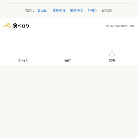
言語：
English
简体中文
繁體中文
한국어
日本語
©Kakaku.com, Inc.
行った
保存
共有