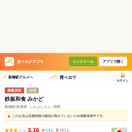
インストール
アプリで開く
新橋駅グルメへ
ログイン
公式
鉄板和食 みかど
新橋駅/居酒屋､ しゃぶしゃぶ､ 焼肉
このお店は店舗情報の確認が取れていないため掲載保留中です。
3.16
14
人
587
人