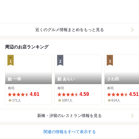
近くのグルメ情報まとめをもっと見る
周辺のお店ランキング
1
2
3
鮨 一幸
鮨 あらい
さわ田
寿司
寿司
寿司
4.61
4.59
4.51
171人
1057人
614人
新橋・汐留
のレストラン情報を見る
関連の情報をすべて表示する