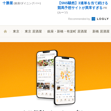
十勝屋
【SNS騒然】3連単を当て続ける
(銀座/ダイニングバー)
競馬予想サイトが異常すぎる
PR
(ルーツ)
Recommended by
東京
東京 居酒屋
銀座・新橋・有楽町 居酒屋
新橋 居酒屋