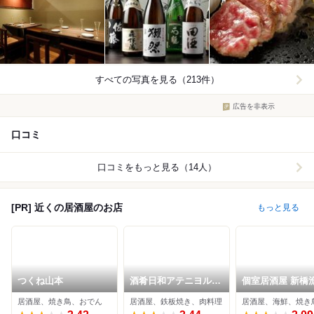
すべての写真を見る（213件）
広告を非表示
口コミ
口コミをもっと見る（14人）
[PR] 近くの居酒屋のお店
もっと見る
つくね山本
酒肴日和アテニヨル離
個室居酒屋 新橋
HANARE
新橋駅前店
居酒屋、焼き鳥、おでん
居酒屋、鉄板焼き、肉料理
居酒屋、海鮮、焼き