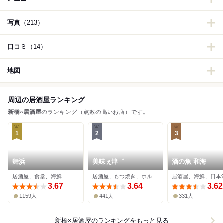
写真
（213）
口コミ
（14）
地図
周辺の居酒屋ランキング
新橋
×
居酒屋
のランキング（点数の高いお店）です。
1
2
3
舞浜
美味ぇ津゛
酒の魚 和海
居酒屋、食堂、海鮮
居酒屋、もつ焼き、ホルモン
居酒屋、海鮮、日本
3.67
3.64
3.62
1159人
441人
331人
新橋×居酒屋
のランキングをもっと見る