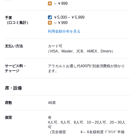
～￥999
￥5,000～￥5,999
予算
（口コミ集計）
～￥999
利用金額分布を見る
支払い方法
カード可
（VISA、Master、JCB、AMEX、Diners）
サービス料・
アラカルトお通し代400円/ 別途消費税が掛かり
チャージ
ます。
席・設備
席数
48席
個室
有
4人可、6人可、8人可、10～20人可、20～30人
可
（完全個室 4～ 6名様程度 ﾌﾞﾗｲﾝﾄﾞ半個