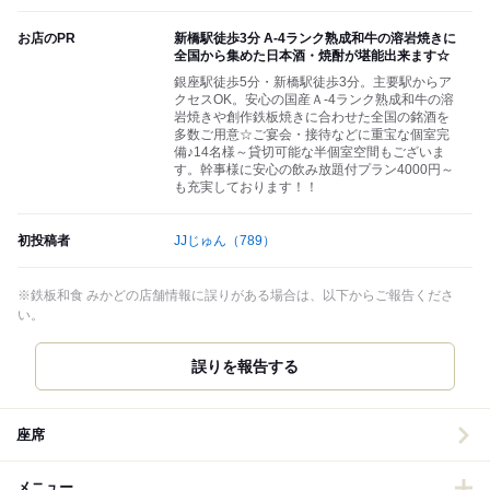
お店のPR
新橋駅徒歩3分 A-4ランク熟成和牛の溶岩焼きに
全国から集めた日本酒・焼酎が堪能出来ます☆
銀座駅徒歩5分・新橋駅徒歩3分。主要駅からア
クセスOK。安心の国産Ａ-4ランク熟成和牛の溶
岩焼きや創作鉄板焼きに合わせた全国の銘酒を
多数ご用意☆ご宴会・接待などに重宝な個室完
備♪14名様～貸切可能な半個室空間もございま
す。幹事様に安心の飲み放題付プラン4000円～
も充実しております！！
初投稿者
JJじゅん
（789）
※鉄板和食 みかどの店舗情報に誤りがある場合は、以下からご報告くださ
い。
誤りを報告する
座席
メニュー