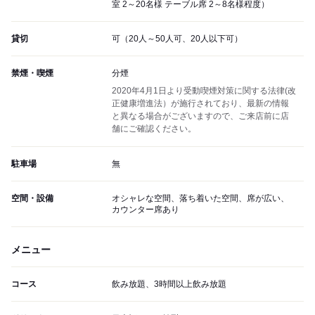
室 2～20名様 テーブル席 2～8名様程度）
貸切
可（20人～50人可、20人以下可）
禁煙・喫煙
分煙
2020年4月1日より受動喫煙対策に関する法律(改
正健康増進法）が施行されており、最新の情報
と異なる場合がございますので、ご来店前に店
舗にご確認ください。
駐車場
無
空間・設備
オシャレな空間、落ち着いた空間、席が広い、
カウンター席あり
メニュー
コース
飲み放題、3時間以上飲み放題