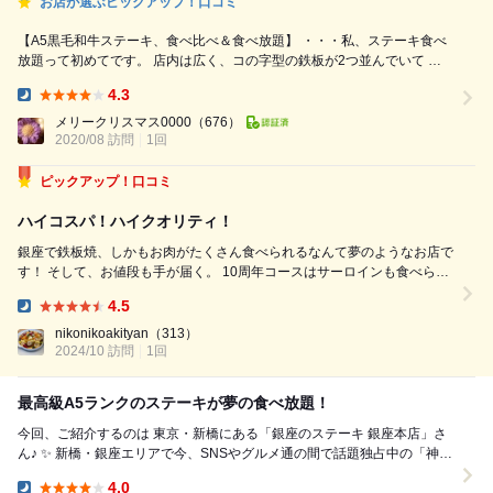
お店が選ぶピックアップ！口コミ
【A5黒毛和牛ステーキ、食べ比べ＆食べ放題】 ・・・私、ステーキ食べ
放題って初めてです。 店内は広く、コの字型の鉄板が2つ並んでいて 目
の前でシェフが焼いてくれるパフォーマンスです。 ①前菜3種盛り合わせ
4.3
(A5黒毛和牛のリエット・オマール海老のポッシュ・フォアグラのガトー)
Dinner:
一皿に可愛く盛り付けられ、どれから頂こうか迷ってしまいました。 ②...
メリークリスマス0000
（676）
2020/08 訪問
1回
ピックアップ！口コミ
ハイコスパ！ハイクオリティ！
銀座で鉄板焼、しかもお肉がたくさん食べられるなんて夢のようなお店で
す！ そして、お値段も手が届く。 10周年コースはサーロインも食べられ
ます。 コースをいただいた後、赤身、霜降り、赤身、霜降りを繰り返
4.5
し、その後赤身か霜降りかサーロインをオーダーできました。 しかし、
Dinner:
お肉の脂が良質で赤...
nikonikoakityan
（313）
2024/10 訪問
1回
最高級A5ランクのステーキが夢の食べ放題！
今回、ご紹介するのは 東京・新橋にある「銀座のステーキ 銀座本店」さ
ん♪ ✨ 新橋・銀座エリアで今、SNSやグルメ通の間で話題独占中の「神コ
スパ」お肉の新聖地です！ ⛩...
4.0