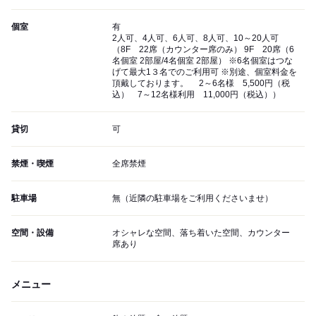
個室
有
2人可、4人可、6人可、8人可、10～20人可
（8F 22席（カウンター席のみ） 9F 20席（6
名個室 2部屋/4名個室 2部屋） ※6名個室はつな
げて最大1３名でのご利用可 ※別途、個室料金を
頂戴しております。 2～6名様 5,500円（税
込） 7～12名様利用 11,000円（税込））
貸切
可
禁煙・喫煙
全席禁煙
駐車場
無（近隣の駐車場をご利用くださいませ）
空間・設備
オシャレな空間、落ち着いた空間、カウンター
席あり
メニュー