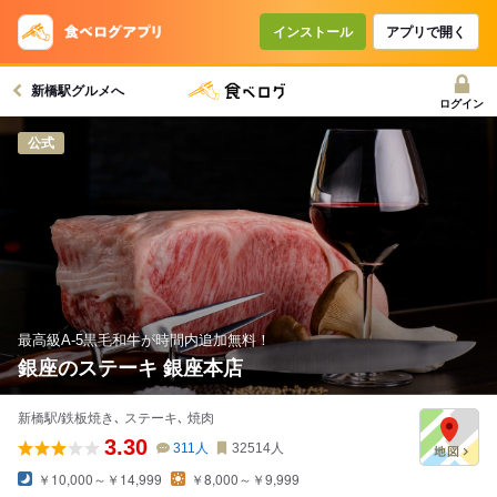
コースで使えるクーポン
戻る
インストール
アプリで開く
新橋駅グルメへ
クーポンを利用せず予約する
ログイン
公式
最高級A-5黒毛和牛が時間内追加無料！
銀座のステーキ 銀座本店
新橋駅/鉄板焼き､ ステーキ､ 焼肉
3.30
311
人
32514
人
￥10,000～￥14,999
￥8,000～￥9,999