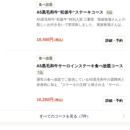
食べ放題
A5黒毛和牛‘‘松坂牛‘‘ステーキコース
6品
A5黒毛和牛‘‘松阪牛‘‘特別入荷 三重県 堀坂牧場さんとの
親しいお付き合いで実現致しました。 堀坂牧場さんは、
数々の受賞歴を持ち 令和5年度全国肉用牛枝肉共励会
和牛 牝牛の最優秀賞を獲得いたしました。 銀座のステ
18,480
円
(税込)
ーキ本店のみの特別コースでございます。 是非この機会
詳細・予約
に‘‘甘く上品な香り‘‘の松坂牛を ご堪能頂ければ幸いで
す。
食べ放題
A5黒毛和牛サーロインステーキ食べ放題コース
7品
通常の食べ放題でご提供しているA5黒毛和牛の霜降肉と
赤身肉に加え、”ステーキの王様“と称される「サーロイ
ンステーキ」も食べ放題でお楽しみいただける特別コー
スをご用意いたしました。 A5黒毛和牛のサーロインステ
16,280
円
(税込)
ーキは、口の中でとけるような繊細な食感と、噛むごと
詳細・予約
にジューシーな甘い肉汁が口の中にあふれ出すのが特
徴。 肉質がきめ細やかで柔らかく、上質な脂の味わいと
牛肉の旨味を存分に楽しめる人気の高い部位です。
すべてのコースを見る（7件）