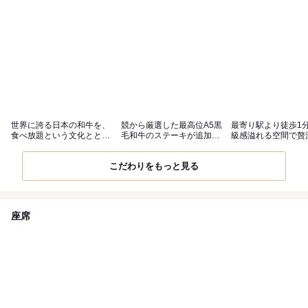
世界に誇る日本の和牛を、
競から厳選した最高位A5黒
最寄り駅より徒歩1
食べ放題という文化ととも
毛和牛のステーキが追加無
級感溢れる空間で贅
に。
料！
間を…
こだわりをもっと見る
座席