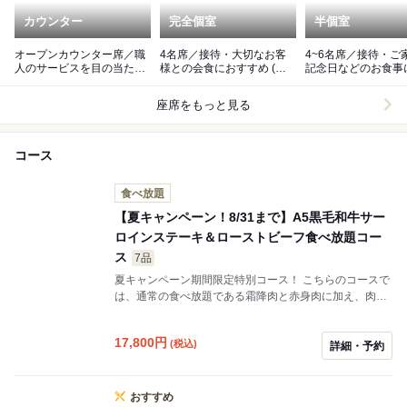
カウンター
完全個室
半個室
オープンカウンター席／職
4名席／接待・大切なお客
4~6名席／接待・ご
人のサービスを目の当たり
様との会食におすすめ (個
記念日などのお食事に 
に
室料5,500円)
室料5,500円)
座席をもっと見る
コース
食べ放題
【夏キャンペーン！8/31まで】A5黒毛和牛サー
ロインステーキ＆ローストビーフ食べ放題コー
ス
7品
夏キャンペーン期間限定特別コース！ こちらのコースで
は、通常の食べ放題である霜降肉と赤身肉に加え、肉の
旨味がしっとりジューシーな食感で楽しめる「ロースト
ビーフ」と、ステーキの王様と呼ばれる「サーロインス
17,800
円
(税込)
テーキ」も特別に食べ放題でご提供します。 ご予約可能
詳細・予約
期間：7月16日（木）～8月31日（月）
おすすめ