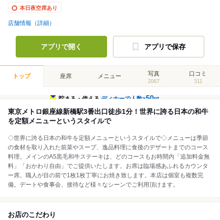
本日夜空席あり
店舗情報（詳細）
アプリで開く
アプリで保存
写真
口コミ
トップ
座席
メニュー
2067
311
50
貯まる・使える
ディナーで人数×
pt
東京メトロ銀座線新橋駅3番出口徒歩1分！世界に誇る日本の和牛
を定額メニューというスタイルで
◇世界に誇る日本の和牛を定額メニューというスタイルで◇メニューは季節
の食材を取り入れた前菜やスープ、逸品料理に食後のデザートまでのコース
料理。メインのA5黒毛和牛ステーキは、どのコースもお時間内「追加料金無
料」「おかわり自由」でご提供いたします。お席は臨場感あふれるカウンタ
ー席。職人が目の前で1枚1枚丁寧にお焼き致します。本店は個室も複数完
備。デートや食事会、接待など様々なシーンでご利用頂けます。
お店のこだわり