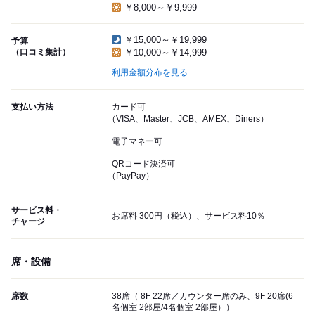
￥8,000～￥9,999
￥15,000～￥19,999
予算
（口コミ集計）
￥10,000～￥14,999
利用金額分布を見る
支払い方法
カード可
（VISA、Master、JCB、AMEX、Diners）
電子マネー可
QRコード決済可
（PayPay）
サービス料・
お席料 300円（税込）、サービス料10％
チャージ
席・設備
席数
38席（ 8F 22席／カウンター席のみ、9F 20席(6
名個室 2部屋/4名個室 2部屋））