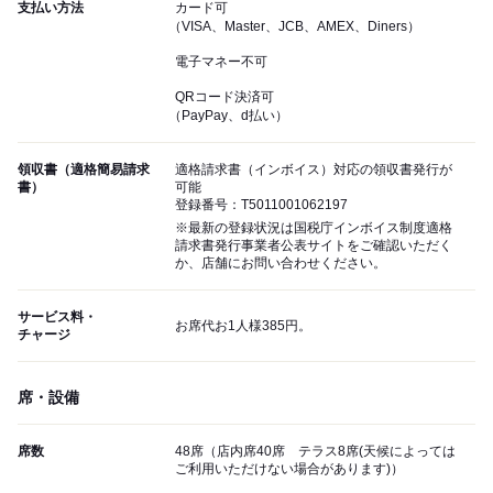
支払い方法
カード可
（VISA、Master、JCB、AMEX、Diners）
電子マネー不可
QRコード決済可
（PayPay、d払い）
領収書（適格簡易請求
適格請求書（インボイス）対応の領収書発行が
書）
可能
登録番号：T5011001062197
※最新の登録状況は国税庁インボイス制度適格
請求書発行事業者公表サイトをご確認いただく
か、店舗にお問い合わせください。
サービス料・
お席代お1人様385円。
チャージ
席・設備
席数
48席（店内席40席 テラス8席(天候によっては
ご利用いただけない場合があります)）