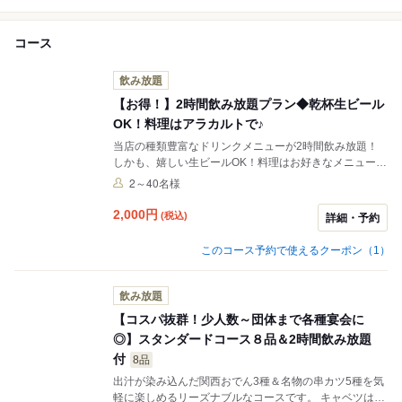
コース
飲み放題
【お得！】2時間飲み放題プラン◆乾杯生ビール
OK！料理はアラカルトで♪
当店の種類豊富なドリンクメニューが2時間飲み放題！
しかも、嬉しい生ビールOK！料理はお好きなメニューか
らアラカルトでご注文ください。
2～40名様
2,000
円
(税込)
詳細・予約
このコース予約で使えるクーポン（1）
飲み放題
【コスパ抜群！少人数～団体まで各種宴会に
◎】スタンダードコース８品＆2時間飲み放題
付
8品
出汁が染み込んだ関西おでん3種＆名物の串カツ5種を気
軽に楽しめるリーズナブルなコースです。 キャベツはお