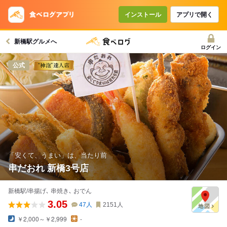
コースで使えるクーポン
戻る
インストール
アプリで開く
新橋駅グルメへ
クーポンを利用せず予約する
ログイン
公式
「安くて、うまい」は、当たり前
串だおれ 新橋3号店
新橋駅/串揚げ､ 串焼き､ おでん
3.05
47
人
2151
人
￥2,000～￥2,999
-