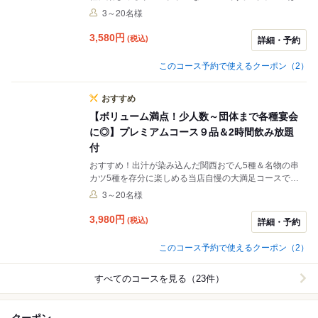
かわり自由！〆のお食事はソース焼きそば or キムチ焼き
3～20名様
飯からお選びください。 お得な《2時間飲み放題付》
は、乾杯生ビールOK！各種宴会に最適です。ぜひご予約
3,580
円
(税込)
詳細・予約
ください。
このコース予約で使えるクーポン（2）
おすすめ
【ボリューム満点！少人数～団体まで各種宴会
に◎】プレミアムコース９品＆2時間飲み放題
付
おすすめ！出汁が染み込んだ関西おでん5種＆名物の串
カツ5種を存分に楽しめる当店自慢の大満足コースで
す。 キャベツはおかわり自由！人気の豚玉キムチ鉄板じ
3～20名様
ゅ～もご用意いたしました。お食事はソース焼きそば or
キムチ焼き飯からお選びください。最後のデザートまで
3,980
円
(税込)
詳細・予約
美味しくお召し上がりいただけます。 お得な《2時間飲
み放題付》は、乾杯生ビール！各種宴会に最適です。ぜ
このコース予約で使えるクーポン（2）
ひご予約ください。
すべてのコースを見る（23件）
クーポン