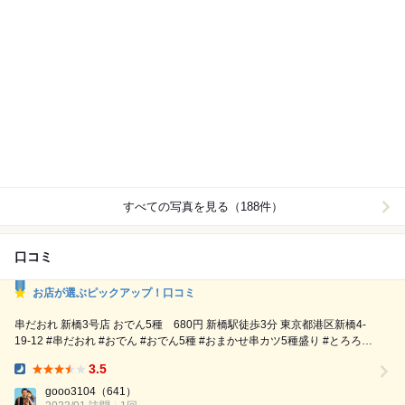
すべての写真を見る（188件）
口コミ
お店が選ぶピックアップ！口コミ
串だおれ 新橋3号店 おでん5種 680円 新橋駅徒歩3分 東京都港区新橋4-
19-12 #串だおれ #おでん #おでん5種 #おまかせ串カツ5種盛り #とろろデ
カ大根#おみくじチャレンジ #ハイボール #新橋居酒屋 #新橋 #居酒屋グル
3.5
メ #東京グルメ
Dinner:
gooo3104
（641）