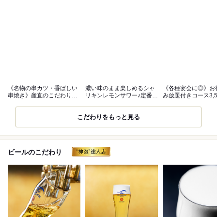
《名物の串カツ・香ばしい
濃い味のまま楽しめるシャ
《各種宴会に◎》お
串焼き》産直のこだわり素
リキンレモンサワー♪定番な
み放題付きコース3,5
材を使用
ど種類豊富
～
こだわりをもっと見る
ビールのこだわり