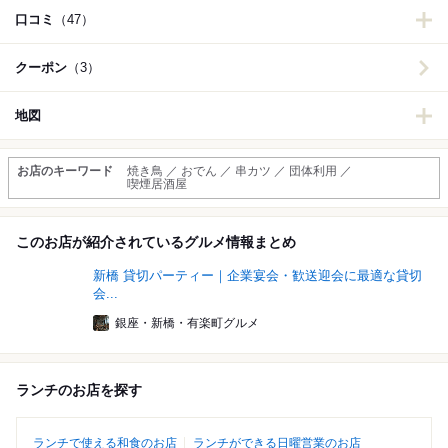
口コミ
（47）
クーポン
（3）
地図
お店のキーワード
焼き鳥 ／ おでん ／ 串カツ ／ 団体利用 ／
喫煙居酒屋
このお店が紹介されているグルメ情報まとめ
新橋 貸切パーティー｜企業宴会・歓送迎会に最適な貸切
会...
銀座・新橋・有楽町グルメ
ランチのお店を探す
ランチで使える和食のお店
ランチができる日曜営業のお店