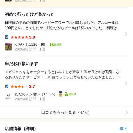
2023/01 訪問
1回
初めて行ったけど良かった
日曜日の早めの時間でハッピーアワーでお邪魔しました。アルコールは
190円とのことでしたが、残念ながらビールは1杯のみでした。 料理はど
れもリーズナブル、おでんの盛り合わせやポテト...
5.0
Dinner:
ながとし1126
（90）
2026/03 訪問
1回
串だおれ願います
メガジョッキをオーダーするとおみくしが登場！ 運が良ければ割引にな
るありがたきサービス！ 二軒目でフラッと寄らせていただきました。 大
阪を彷彿とさせるシンボルが店頭にドカッと...
3.7
Dinner:
ただのメシ喰い
（15395）
2025/08 訪問
1回
口コミをもっと見る（47人）
店舗情報（詳細）
修正