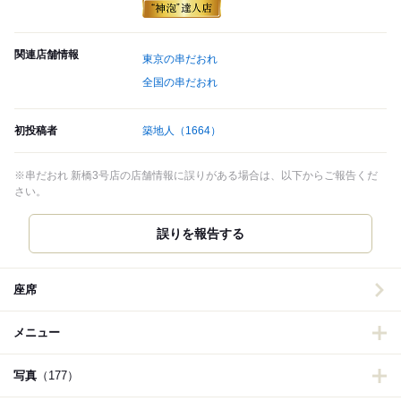
関連店舗情報
東京の串だおれ
全国の串だおれ
初投稿者
築地人
（1664）
※串だおれ 新橋3号店の店舗情報に誤りがある場合は、以下からご報告くだ
さい。
誤りを報告する
座席
メニュー
写真
（177）