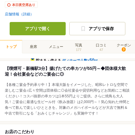
本日夜空席あり
店舗情報（詳細）
アプリで開く
アプリで保存
写真
口コミ
クーポン
トップ
座席
メニュー
177
47
3
50
貯まる・使える
ディナーで人数×
pt
【喫煙可・新橋駅3分】揚げたての串カツが55円～◆団体様大歓
迎！会社宴会などのご宴会に◎
【各種ご宴会予約承り中！】本場大阪をイメージした、昭和レトロな空間で
楽しむご宴会♪広々空間は団体様に◎会社宴会や貸切利用などお気軽にご相談
ください！コスパ抜群の串カツは1本55円よりご提供。さらに焼鳥も大人
気！ご宴会に最適な生ビール付《飲み放題》は2,000円～！気心知れた仲間と
食べて飲んで楽しいひとときを。対象のメガハイボールなどが大吉で無料＆
中吉で割引になる「おみくじチャレンジ」も実施中です！
お店のこだわり