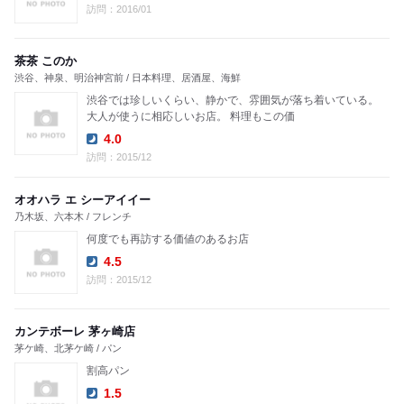
Lunch:
Dinner:
訪問：2016/01
茶茶 このか
渋谷、神泉、明治神宮前 / 日本料理、居酒屋、海鮮
渋谷では珍しいくらい、静かで、雰囲気が落ち着いている。
大人が使うに相応しいお店。 料理もこの価
4.0
Dinner:
訪問：2015/12
オオハラ エ シーアイイー
乃木坂、六本木 / フレンチ
何度でも再訪する価値のあるお店
4.5
Dinner:
訪問：2015/12
カンテボーレ 茅ヶ崎店
茅ケ崎、北茅ケ崎 / パン
割高パン
1.5