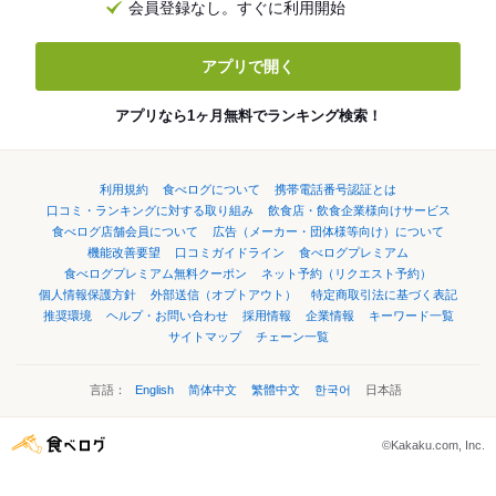
会員登録なし。すぐに利用開始
アプリで開く
アプリなら1ヶ月無料でランキング検索！
利用規約
食べログについて
携帯電話番号認証とは
口コミ・ランキングに対する取り組み
飲食店・飲食企業様向けサービス
食べログ店舗会員について
広告（メーカー・団体様等向け）について
機能改善要望
口コミガイドライン
食べログプレミアム
食べログプレミアム無料クーポン
ネット予約（リクエスト予約）
個人情報保護方針
外部送信（オプトアウト）
特定商取引法に基づく表記
推奨環境
ヘルプ・お問い合わせ
採用情報
企業情報
キーワード一覧
サイトマップ
チェーン一覧
言語：
English
简体中文
繁體中文
한국어
日本語
©Kakaku.com, Inc.