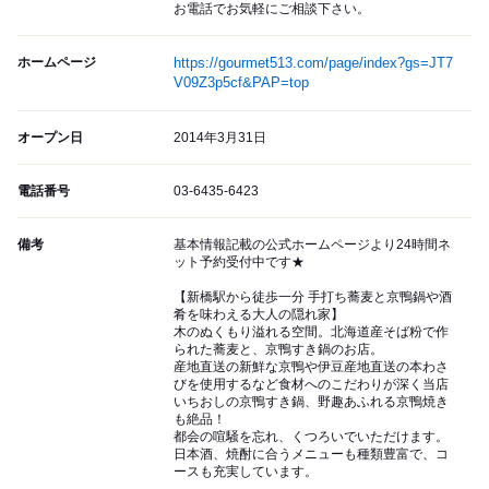
お電話でお気軽にご相談下さい。
ホームページ
https://gourmet513.com/page/index?gs=JT7
V09Z3p5cf&PAP=top
オープン日
2014年3月31日
電話番号
03-6435-6423
備考
基本情報記載の公式ホームページより24時間ネ
ット予約受付中です★
【新橋駅から徒歩一分 手打ち蕎麦と京鴨鍋や酒
肴を味わえる大人の隠れ家】
木のぬくもり溢れる空間。北海道産そば粉で作
られた蕎麦と、京鴨すき鍋のお店。
産地直送の新鮮な京鴨や伊豆産地直送の本わさ
びを使用するなど食材へのこだわりが深く当店
いちおしの京鴨すき鍋、野趣あふれる京鴨焼き
も絶品！
都会の喧騒を忘れ、くつろいでいただけます。
日本酒、焼酎に合うメニューも種類豊富で、コ
ースも充実しています。