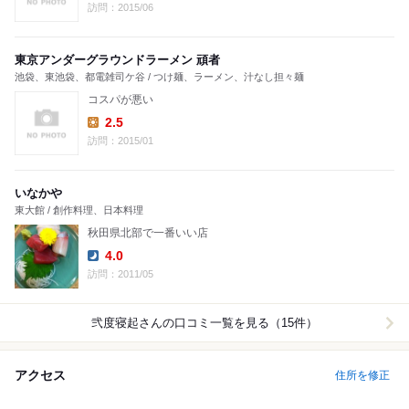
Dinner:
訪問：2015/06
東京アンダーグラウンドラーメン 頑者
池袋、東池袋、都電雑司ケ谷 / つけ麺、ラーメン、汁なし担々麺
コスパが悪い
2.5
Lunch:
訪問：2015/01
いなかや
東大館 / 創作料理、日本料理
秋田県北部で一番いい店
4.0
Dinner:
訪問：2011/05
弐度寝起
さんの口コミ一覧を見る（15件）
アクセス
住所を修正