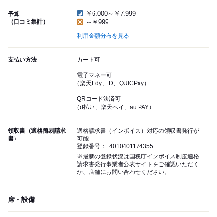
￥6,000～￥7,999
予算
（口コミ集計）
～￥999
利用金額分布を見る
支払い方法
カード可
電子マネー可
（楽天Edy、iD、QUICPay）
QRコード決済可
（d払い、楽天ペイ、au PAY）
領収書（適格簡易請求
適格請求書（インボイス）対応の領収書発行が
書）
可能
登録番号：T4010401174355
※最新の登録状況は国税庁インボイス制度適格
請求書発行事業者公表サイトをご確認いただく
か、店舗にお問い合わせください。
席・設備