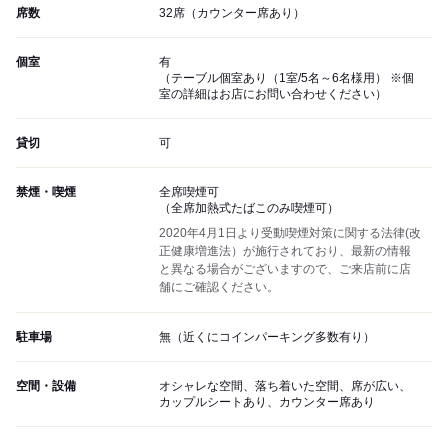
席数
32席（カウンター席あり）
個室
有
（テーブル個室あり（1室/5名～6名様用） ※個
室の詳細はお店にお問い合わせください）
貸切
可
禁煙・喫煙
全席喫煙可
（全席加熱式たばこのみ喫煙可）
2020年4月1日より受動喫煙対策に関する法律(改
正健康増進法）が施行されており、最新の情報
と異なる場合がございますので、ご来店前に店
舗にご確認ください。
駐車場
無（近くにコインパーキング多数有り）
空間・設備
オシャレな空間、落ち着いた空間、席が広い、
カップルシートあり、カウンター席あり