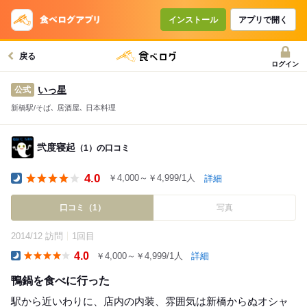
インストール
アプリで開く
戻る
ログイン
いっ星
公式
新橋駅/そば､ 居酒屋､ 日本料理
弐度寝起
（1）の口コミ
4.0
￥4,000～￥4,999/1人
詳細
Dinner
口コミ（1）
写真
2014/12 訪問
1回目
4.0
￥4,000～￥4,999/1人
詳細
Dinner
鴨鍋を食べに行った
駅から近いわりに、店内の内装、雰囲気は新橋からぬオシャ