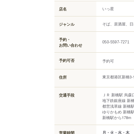
いっ星
店名
そば、居酒屋、日
ジャンル
予約・
050-5597-7271
お問い合わせ
予約可否
予約可
東京都
港区
新橋
3-
住所
ＪＲ 新橋駅 烏森
交通手段
地下鉄銀座線 新橋
都営浅草線 新橋駅
ゆりかもめ 新橋駅
新橋駅から178m
月・火・水・木
営業時間