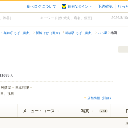
食べログについて
保有Vポイント
予約確認
行っ
・有楽町 そば（蕎麦）
新橋 そば（蕎麦）
新橋駅 そば（蕎麦）
いっ星
地図
11685
人
居酒屋
日本料理
曜日、祝日
店舗情報（詳細）
メニュー・コース
写真
734