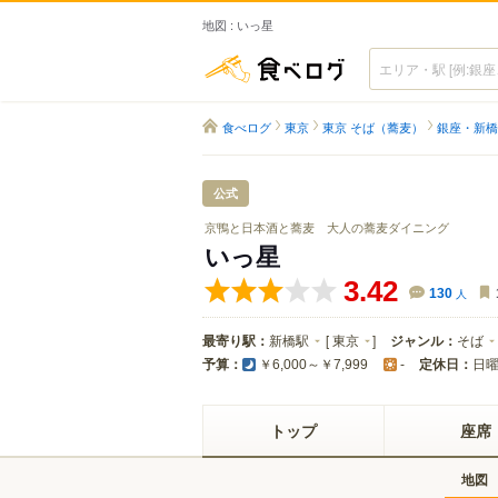
地図 : いっ星
食べログ
食べログ
東京
東京 そば（蕎麦）
銀座・新橋
公式
京鴨と日本酒と蕎麦 大人の蕎麦ダイニング
いっ星
3.42
130
人
最寄り駅：
新橋駅
[
東京
]
ジャンル：
そば
予算：
定休日：
日
￥6,000～￥7,999
-
トップ
座席
地図