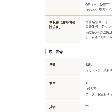
QRコード決済可
（d払い、楽天ペイ、
適格請求書（イン
領収書（適格簡易
登録番号：T401040
請求書）
※最新の登録状況
か、店舗にお問い
席・設備
32席
席数
（カウンター席あ
有
個室
（6人可）
テーブル個室あり（
可
貸切