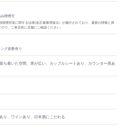
のみ喫煙可
り受動喫煙対策に関する法律(改正健康増進法）が施行されており、最新の情報と異
すので、ご来店前に店舗にご確認ください。
キング多数有り
落ち着いた空間、席が広い、カップルシートあり、カウンター席あ
あり、ワインあり、日本酒にこだわる