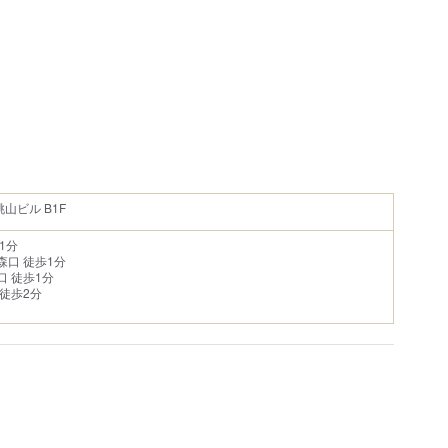
桃山ビル B1F
1分
森口 徒歩1分
口 徒歩1分
 徒歩2分