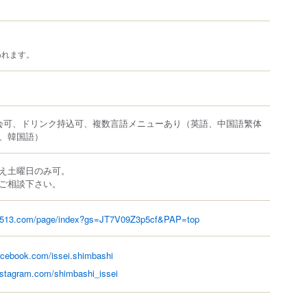
われます。
会可、ドリンク持込可、複数言語メニューあり（英語、中国語繁体
、韓国語）
え土曜日のみ可。
ご相談下さい。
et513.com/page/index?gs=JT7V09Z3p5cf&PAP=top
acebook.com/issei.shimbashi
nstagram.com/shimbashi_issei