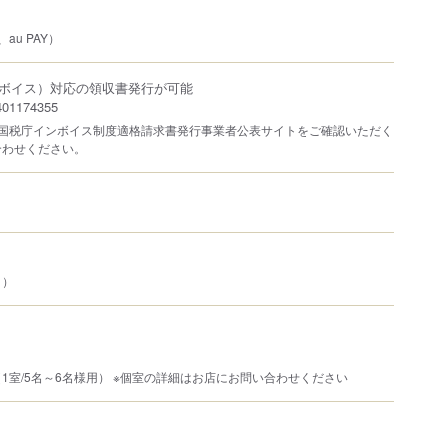
au PAY）
ボイス）対応の領収書発行が可能
1174355
は国税庁インボイス制度適格請求書発行事業者公表サイトをご確認いただく
合わせください。
り）
1室/5名～6名様用） ※個室の詳細はお店にお問い合わせください