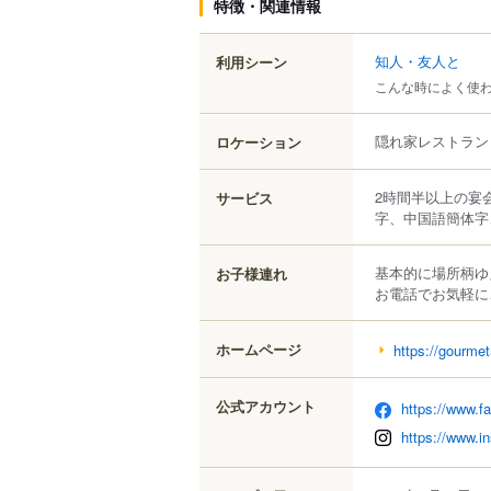
特徴・関連情報
知人・友人と
利用シーン
こんな時によく使
隠れ家レストラン
ロケーション
2時間半以上の宴
サービス
字、中国語簡体字
基本的に場所柄ゆ
お子様連れ
お電話でお気軽に
ホームページ
https://gourm
公式アカウント
https://www.f
https://www.i