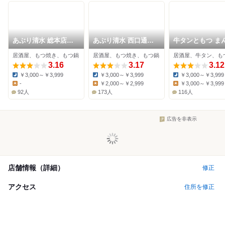
あぶり清水 総本店別
あぶり清水 西口通り
牛タンともつ ま
館
店
ん
居酒屋、もつ焼き、もつ鍋
居酒屋、もつ焼き、もつ鍋
居酒屋、牛タン、も
3.16
3.17
3.12
￥3,000～￥3,999
￥3,000～￥3,999
￥3,000～￥3,999
Dinner:
Dinner:
Dinner:
-
￥2,000～￥2,999
￥3,000～￥3,999
Lunch:
Lunch:
Lunch:
92人
173人
116人
広告を非表示
店舗情報（詳細）
修正
アクセス
住所を修正