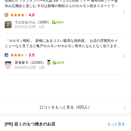
恒例のイツメンメンバー4人組 3年？ぶりのGW ツアー 毎年GWツアー夏
休み忘麺会と楽しむ 今日は新橋の鶴松さんのホルモン焼きスタートで
す。 こちらは人気で結構なキャパなの...
4.0
Lunch:
ラビかおりん
（1690）
2023/04 訪問
1回
⁡ 「ホルモン鶴松」 ⁡ 新橋にあるコスパ最高な焼肉屋。 ⁡ お店の雰囲気やメ
ニューなど見てると亀戸ホルモンやホルモン青木になんとなく似てます。
⁡ 肉系よりも、ホル...
3.5
Dinner:
美食家 K
（22583）
2023/04 訪問
1回
口コミをもっと見る（625人）
[PR] 近くのもつ焼きのお店
もっと見る