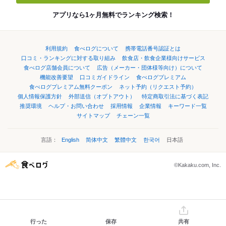
アプリなら1ヶ月無料でランキング検索！
利用規約
食べログについて
携帯電話番号認証とは
口コミ・ランキングに対する取り組み
飲食店・飲食企業様向けサービス
食べログ店舗会員について
広告（メーカー・団体様等向け）について
機能改善要望
口コミガイドライン
食べログプレミアム
食べログプレミアム無料クーポン
ネット予約（リクエスト予約）
個人情報保護方針
外部送信（オプトアウト）
特定商取引法に基づく表記
推奨環境
ヘルプ・お問い合わせ
採用情報
企業情報
キーワード一覧
サイトマップ
チェーン一覧
言語：
English
简体中文
繁體中文
한국어
日本語
©Kakaku.com, Inc.
行った
保存
共有