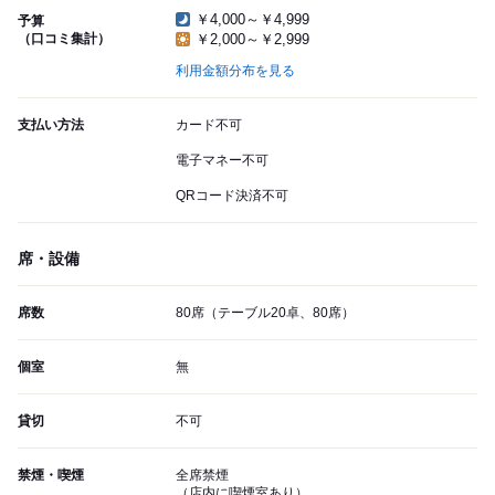
￥4,000～￥4,999
予算
（口コミ集計）
￥2,000～￥2,999
利用金額分布を見る
支払い方法
カード不可
電子マネー不可
QRコード決済不可
席・設備
席数
80席（テーブル20卓、80席）
個室
無
貸切
不可
禁煙・喫煙
全席禁煙
（店内に喫煙室あり）