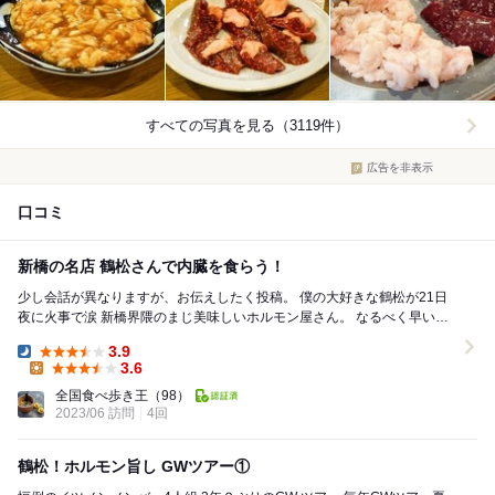
すべての写真を見る（3119件）
広告を非表示
口コミ
新橋の名店 鶴松さんで内臓を食らう！
少し会話が異なりますが、お伝えしたく投稿。 僕の大好きな鶴松が21日
夜に火事で涙 新橋界隈のまじ美味しいホルモン屋さん。 なるべく早い復
帰を期待しております。 ...
3.9
Dinner:
3.6
Lunch:
全国食べ歩き王
（98）
2023/06 訪問
4回
鶴松！ホルモン旨し GWツアー①