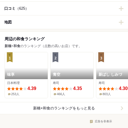
口コミ
（625）
地図
周辺の和食ランキング
新橋
×
和食
のランキング（点数の高いお店）です。
1
2
3
味享
青空
新ばし しみづ
日本料理
寿司
寿司
4.39
4.35
4.30
253人
466人
803人
新橋×和食
のランキングをもっと見る
広告を非表示