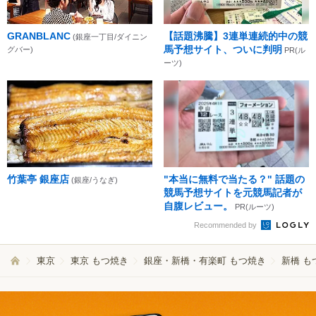
GRANBLANC
【話題沸騰】3連単連続的中の競
(銀座一丁目/ダイニン
馬予想サイト、ついに判明
グバー)
PR(ル
ーツ)
竹葉亭 銀座店
"本当に無料で当たる？" 話題の
(銀座/うなぎ)
競馬予想サイトを元競馬記者が
自腹レビュー。
PR(ルーツ)
Recommended by
東京
東京 もつ焼き
銀座・新橋・有楽町 もつ焼き
新橋 も