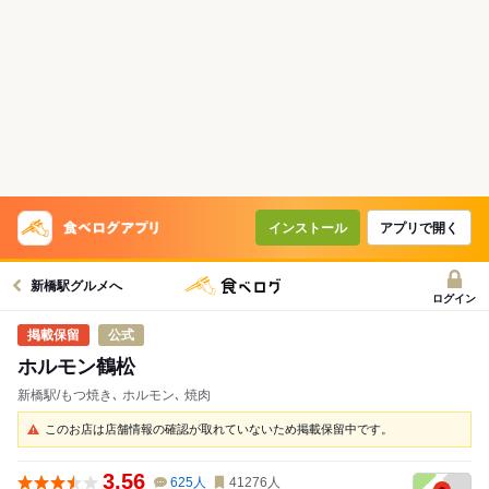
インストール
アプリで開く
新橋駅グルメへ
ログイン
公式
ホルモン鶴松
新橋駅/もつ焼き､ ホルモン､ 焼肉
このお店は店舗情報の確認が取れていないため掲載保留中です。
3.56
625
人
41276
人