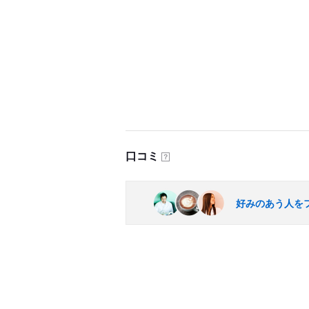
口コミ
？
好みのあう人を