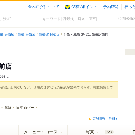
食べログについて
保有Vポイント
予約確認
行っ
町 居酒屋
新橋 居酒屋
新橋駅 居酒屋
お魚と地酒 ほづみ 新橋駅前店
前店
098
人
実確認が出来ないなど、店舗の運営状況の確認が出来ておらず、掲載保留して
海鮮
日本酒バー
店舗情報（詳細）
メニュー・コース
写真
323