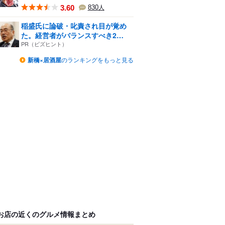
3.60
830
人
稲盛氏に論破・叱責され目が覚め
た。経営者がバランスすべき2
つ...
PR（ビズヒント）
新橋×居酒屋
のランキングをもっと見る
お店の近くのグルメ情報まとめ