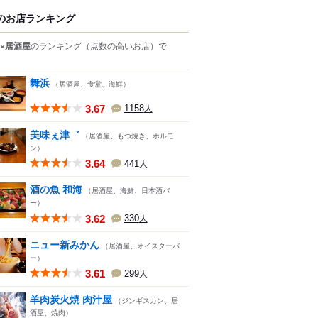
のお店ランキング
×居酒屋
のランキング
（点数の高いお店）
で
舞浜
（居酒屋、食堂、海鮮）
3.67
1158
人
美味ぇ津゛
（居酒屋、もつ焼き、ホルモ
ン）
3.64
441
人
酒の魚 和海
（居酒屋、海鮮、日本酒バ
ー）
3.62
330
人
ニュー新みかん
（居酒屋、オイスターバ
ー）
3.61
299
人
羊肉炭火焼 肉汁屋
（ジンギスカン、居
酒屋、焼肉）