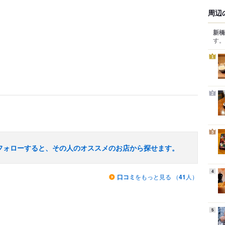
周辺
新橋
す。
1
2
3
フォローすると、その人のオススメのお店から探せます。
4
口コミ
をもっと見る （
41
人）
5