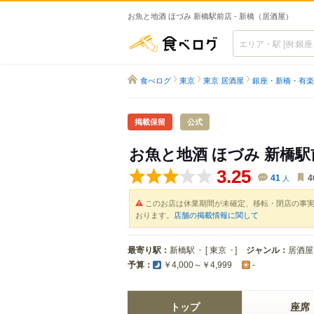
お魚と地酒 ほづみ 新橋駅前店 - 新橋（居酒屋）
食べログ
食べログ
東京
東京 居酒屋
銀座・新橋・有楽
掲載保留
公式
お魚と地酒 ほづみ 新橋駅
3.25
41
人
4
このお店は休業期間が未確定、移転・閉店の事
おります。
店舗の掲載情報に関して
最寄り駅：
新橋駅
[
東京
]
ジャンル：
居酒屋
予算：
￥4,000～￥4,999
-
トップ
座席