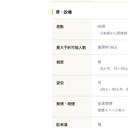
席・設備
50席
席数
（2名様から団体様
着席時 50人
最大予約可能人数
有
個室
（6人可、10～20
可
貸切
（20人～50人可、
全席禁煙
禁煙・喫煙
喫煙スペース有り
無
駐車場