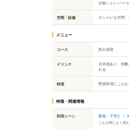
近隣にコインパー
オシャレな空間、
空間・設備
メニュー
飲み放題
コース
日本酒あり、焼酎
ドリンク
わる
野菜料理にこだわ
料理
特徴・関連情報
家族・子供と
｜
利用シーン
こんな時によく使