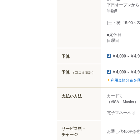
平日オープンから
半額‼
[土・祝] 15:00～23
■定休日
日曜日
予算
￥4,000～￥4,9
予算
（口コミ集計）
￥4,000～￥4,9
利用金額分布を
カード可
支払い方法
（VISA、Master）
電子マネー不可
サービス料・
お通し代450円(税
チャージ