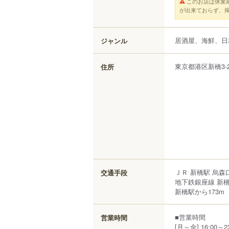
このお店は休業
が出来ておらず、
居酒屋、海鮮、日
ジャンル
東京都
港区
新橋
3-
住所
ＪＲ 新橋駅 烏森
交通手段
地下鉄銀座線 新
新橋駅から173m
■営業時間
営業時間
[月～金] 16:00～23