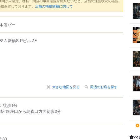
期間が未確定、移転・閉店の事実確認が出来ないなど、店舗の運営状況の確認
掲載保留しております。
店舗の掲載情報に関して
本酒バー
22-3
新橋S.Pビル 3F
大きな地図を見る
周辺のお店を探す
口 徒歩1分
橋駅 銀座口から烏森口方面徒歩2分
食べ
:30