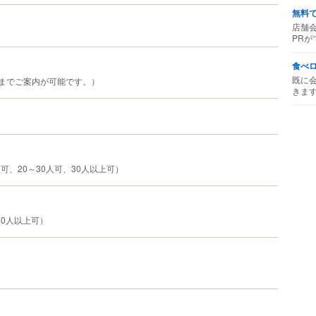
無料
店舗
PRが
食べ
既に
までご案内が可能です。）
きま
人可、20～30人可、30人以上可）
50人以上可）