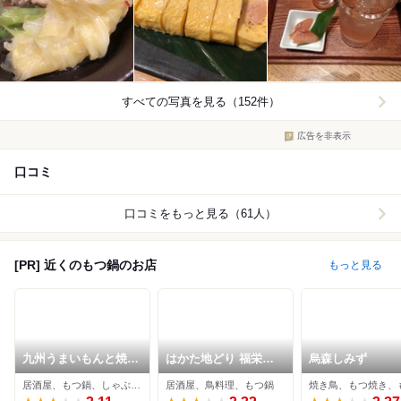
すべての写真を見る（152件）
広告を非表示
口コミ
口コミをもっと見る（61人）
[PR] 近くのもつ鍋のお店
もっと見る
九州うまいもんと焼酎
はかた地どり 福栄組
烏森しみず
芋蔵 銀座店
合 銀座店
居酒屋、もつ鍋、しゃぶしゃぶ
居酒屋、鳥料理、もつ鍋
焼き鳥、もつ焼き、