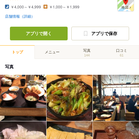
￥4,000～￥4,999
￥1,000～￥1,999
店舗情報（詳細）
アプリで開く
アプリで保存
写真
口コミ
トップ
メニュー
144
61
写真