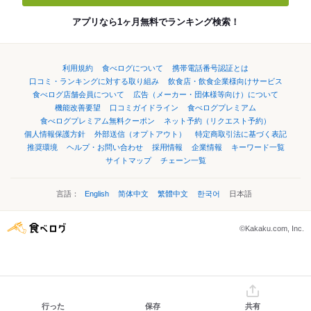
アプリなら1ヶ月無料でランキング検索！
利用規約
食べログについて
携帯電話番号認証とは
口コミ・ランキングに対する取り組み
飲食店・飲食企業様向けサービス
食べログ店舗会員について
広告（メーカー・団体様等向け）について
機能改善要望
口コミガイドライン
食べログプレミアム
食べログプレミアム無料クーポン
ネット予約（リクエスト予約）
個人情報保護方針
外部送信（オプトアウト）
特定商取引法に基づく表記
推奨環境
ヘルプ・お問い合わせ
採用情報
企業情報
キーワード一覧
サイトマップ
チェーン一覧
言語：
English
简体中文
繁體中文
한국어
日本語
©Kakaku.com, Inc.
行った
保存
共有