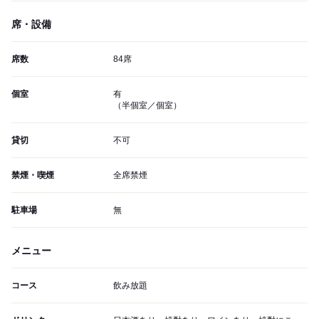
席・設備
席数
84席
個室
有
（半個室／個室）
貸切
不可
禁煙・喫煙
全席禁煙
駐車場
無
メニュー
コース
飲み放題