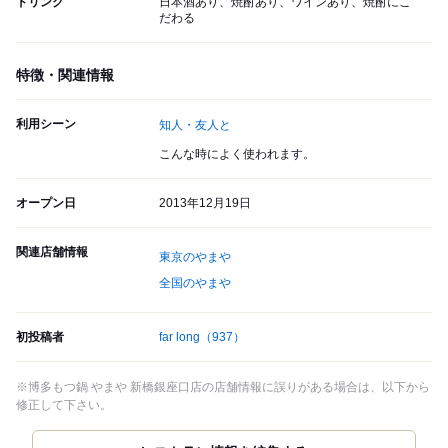
ドリンク
日本酒あり、焼酎あり、ワインあり、焼酎にこ
だわる
特徴・関連情報
利用シーン
知人・友人と
こんな時によく使われます。
オープン日
2013年12月19日
関連店舗情報
東京のやまや
全国のやまや
初投稿者
far long
（937）
※博多もつ鍋 やまや 新橋銀座口店の店舗情報に誤りがある場合は、以下から
修正して下さい。