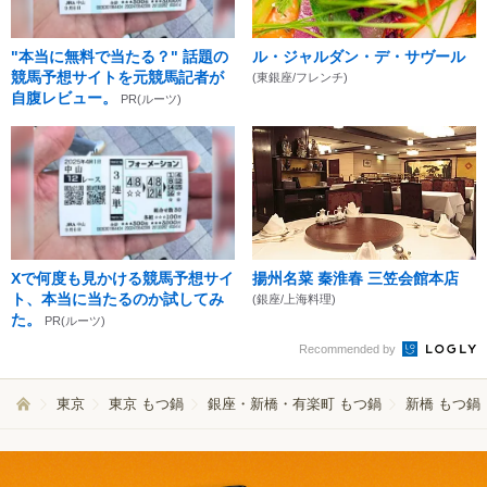
"本当に無料で当たる？" 話題の
ル・ジャルダン・デ・サヴール
競馬予想サイトを元競馬記者が
(東銀座/フレンチ)
自腹レビュー。
PR(ルーツ)
Xで何度も見かける競馬予想サイ
揚州名菜 秦淮春 三笠会館本店
ト、本当に当たるのか試してみ
(銀座/上海料理)
た。
PR(ルーツ)
Recommended by
東京
東京 もつ鍋
銀座・新橋・有楽町 もつ鍋
新橋 もつ鍋