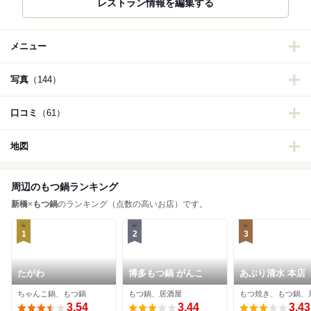
レストラン情報を編集する
メニュー
写真
（144）
口コミ
（61）
地図
周辺のもつ鍋ランキング
新橋
×
もつ鍋
のランキング（点数の高いお店）です。
1
2
3
たがわ
博多もつ鍋 がんこ
あぶり清水 本店
ちゃんこ鍋、もつ鍋
もつ鍋、居酒屋
もつ焼き、もつ鍋、
3.54
3.44
3.43