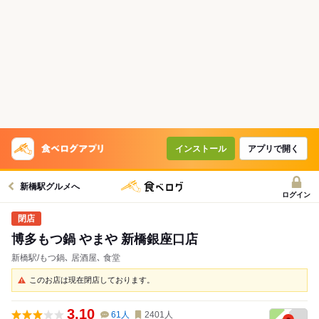
インストール
アプリで開く
新橋駅グルメへ
ログイン
博多もつ鍋 やまや 新橋銀座口店
新橋駅/もつ鍋､ 居酒屋､ 食堂
このお店は現在閉店しております。
3.10
61
人
2401
人