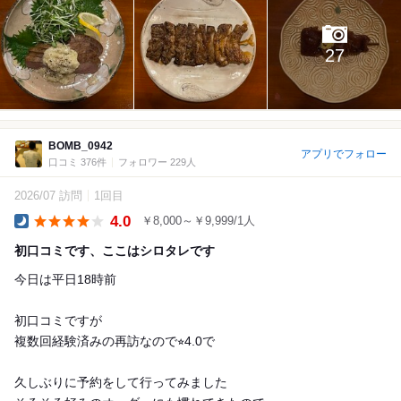
27
BOMB_0942
アプリでフォロー
口コミ 376件
フォロワー 229人
2026/07 訪問
1回目
4.0
￥8,000～￥9,999/1人
Dinner
初口コミです、ここはシロタレです
今日は平日18時前
初口コミですが
複数回経験済みの再訪なので⭐︎4.0で
久しぶりに予約をして行ってみました