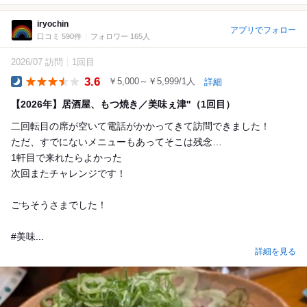
iryochin
アプリでフォロー
口コミ 590件
フォロワー 165人
2026/07 訪問
1回目
3.6
￥5,000～￥5,999/1人
詳細
Dinner
【2026年】居酒屋、もつ焼き／美味ぇ津"（1回目）
二回転目の席が空いて電話がかかってきて訪問できました！
ただ、すでにないメニューもあってそこは残念…
1軒目で来れたらよかった
次回またチャレンジです！
ごちそうさまでした！
#美味...
詳細を見る