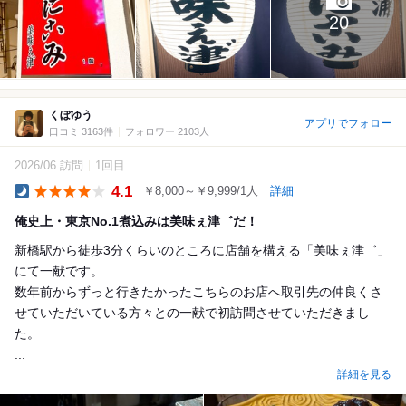
20
くぼゆう
アプリでフォロー
口コミ 3163件
フォロワー 2103人
2026/06 訪問
1回目
4.1
￥8,000～￥9,999/1人
詳細
Dinner
俺史上・東京No.1煮込みは美味ぇ津゛だ！
新橋駅から徒歩3分くらいのところに店舗を構える「美味ぇ津゛」
にて一献です。
数年前からずっと行きたかったこちらのお店へ取引先の仲良くさ
せていただいている方々との一献で初訪問させていただきまし
た。
...
詳細を見る