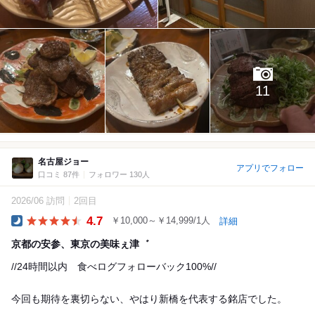
11
名古屋ジョー
アプリでフォロー
口コミ 87件
フォロワー 130人
2026/06 訪問
2回目
4.7
￥10,000～￥14,999/1人
詳細
Dinner
京都の安参、東京の美味ぇ津゛
//24時間以内 食べログフォローバック100%//
今回も期待を裏切らない、やはり新橋を代表する銘店でした。