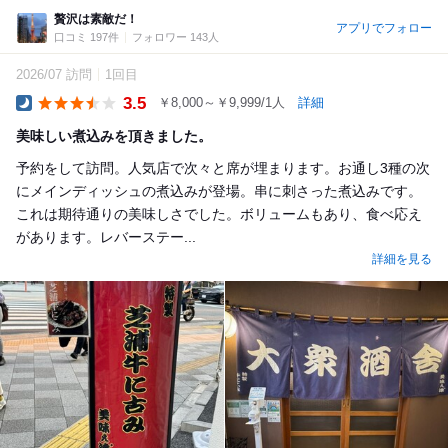
贅沢は素敵だ！
アプリでフォロー
口コミ 197件
フォロワー 143人
2026/07 訪問
1回目
3.5
￥8,000～￥9,999/1人
詳細
Dinner
美味しい煮込みを頂きました。
予約をして訪問。人気店で次々と席が埋まります。お通し3種の次
にメインディッシュの煮込みが登場。串に刺さった煮込みです。
これは期待通りの美味しさでした。ボリュームもあり、食べ応え
があります。レバーステー...
詳細を見る