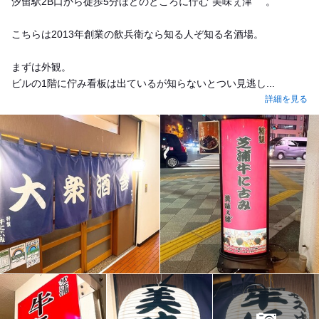
汐留駅2B口から徒歩5分ほどのところに佇む"美味ぇ津゛"。
こちらは2013年創業の飲兵衛なら知る人ぞ知る名酒場。
まずは外観。
ビルの1階に佇み看板は出ているが知らないとつい見逃し...
詳細を見る