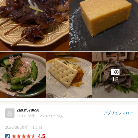
18
2a93f578650
アプリでフォロー
口コミ 33件
フォロワー 84人
2026/06 訪問
1回目
4.5