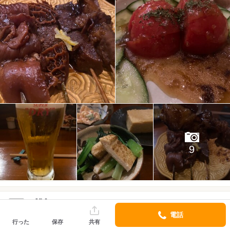
9
ca8fb6
アプリでフォロー
口コミ 347件
フォロワー 8人
電話
行った
保存
共有
2026/05 訪問
1回目