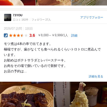
73YOU
アプリでフォロー
口コミ 182件
フォロワー 27人
2026/07 訪問
1回目
3.6
￥8,000～￥9,999/1人
詳細
Dinner
モツ煮は4本の串で出てきます。
極端ですが、歯がなくても食べられるくらいトロトロに煮込んで
います。
お勧めはポテトサラダとレバーステーキ。
お肉をその場で捌いているので新鮮です。
お店の予約は...
詳細を見る