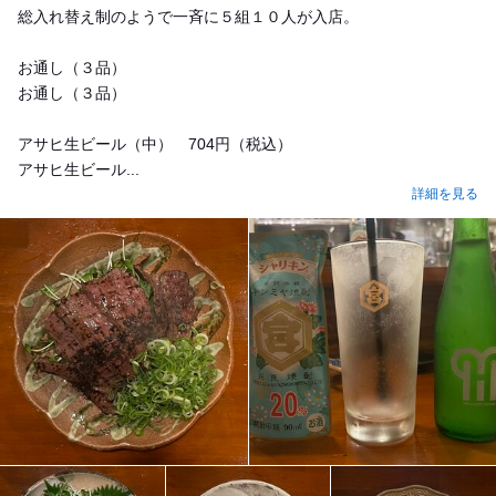
総入れ替え制のようで一斉に５組１０人が入店。
お通し（３品）
お通し（３品）
アサヒ生ビール（中） 704円（税込）
アサヒ生ビール...
詳細を見る