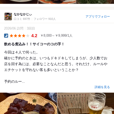
なかなかじぃ
アプリでフォロー
口コミ 697件
フォロワー 910人
2026/06 訪問
3回目
4.2
￥8,000～￥9,999/1人
Dinner
飲める煮込み！！サイコーのコの字！
今回は４人で伺った。
確かに予約のときは、いつもドキドキしてしまうが、少人数でお
店を回す為には、必要なことなんだと思う。それだけ、ルールや
エチケットを守れない客も多いということか？
予約のルー...
詳細を見る