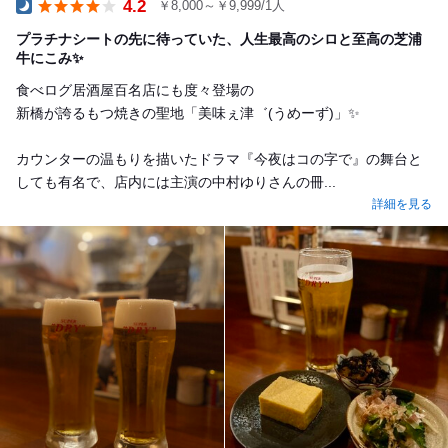
4.2
￥8,000～￥9,999/1人
Dinner
プラチナシートの先に待っていた、人生最高のシロと至高の芝浦
牛にこみ✨
食べログ居酒屋百名店にも度々登場の
新橋が誇るもつ焼きの聖地「美味ぇ津゛(うめーず)」✨
カウンターの温もりを描いたドラマ『今夜はコの字で』の舞台と
しても有名で、店内には主演の中村ゆりさんの冊...
詳細を見る