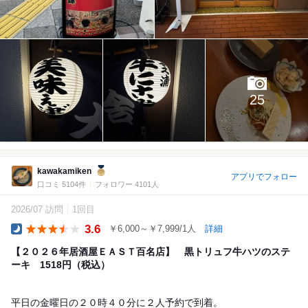
25
kawakamiken
アプリでフォロー
口コミ 5104件
フォロワー 4101人
2026/07 訪問
1回目
3.6
￥6,000～￥7,999/1人
詳細
Dinner
【２０２６年居酒屋ＥＡＳＴ百名店】 黒トリュフ牛ハツのステ
ーキ 1518円（税込）
平日の金曜日の２０時４０分に２人予約で到着。