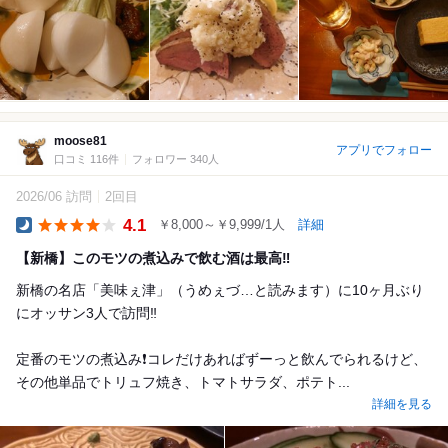
moose81
アプリでフォロー
口コミ 116件
フォロワー 340人
2026/06 訪問
2回目
4.1
￥8,000～￥9,999/1人
詳細
Dinner
【新橋】このモツの煮込みで飲む酒は最高‼️
新橋の名店「美味ぇ津」（うめぇづ…と読みます）に10ヶ月ぶり
にオッサン3人で訪問‼️
定番のモツの煮込み❗️コレだけあればずーっと飲んでられるけど、
その他単品でトリュフ焼き、トマトサラダ、ポテト...
詳細を見る