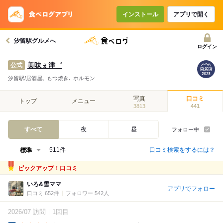
インストール
アプリで開く
汐留駅グルメへ
ログイン
美味ぇ津゛
公式
汐留駅/居酒屋､ もつ焼き､ ホルモン
写真
口コミ
トップ
メニュー
3813
441
すべて
夜
昼
フォロー中
口コミ検索をするには？
511件
ピックアップ！口コミ
いろ&雪ママ
アプリでフォロー
口コミ 652件
フォロワー 542人
2026/07 訪問
1回目