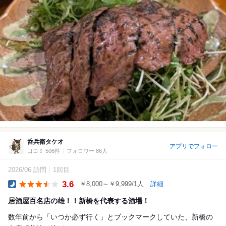
呑兵衛タケオ
アプリでフォロー
口コミ 506件
フォロワー 86人
2026/06 訪問
1回目
3.6
￥8,000～￥9,999/1人
詳細
Dinner
居酒屋百名店の雄！！新橋を代表する酒場！
数年前から「いつか必ず行く」とブックマークしていた、新橋の