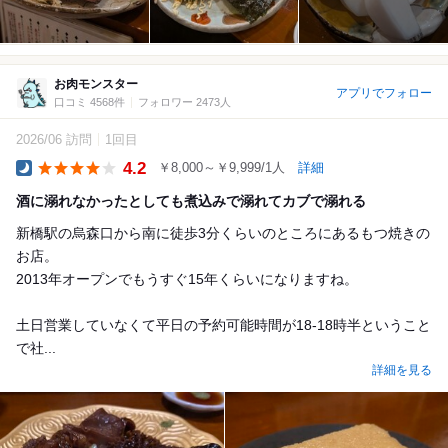
お肉モンスター
アプリでフォロー
口コミ 4568件
フォロワー 2473人
2026/06 訪問
1回目
4.2
￥8,000～￥9,999/1人
詳細
Dinner
酒に溺れなかったとしても煮込みで溺れてカブで溺れる
新橋駅の烏森口から南に徒歩3分くらいのところにあるもつ焼きの
お店。
2013年オープンでもうすぐ15年くらいになりますね。
土日営業していなくて平日の予約可能時間が18-18時半ということ
で社...
詳細を見る