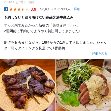
2026/06 訪問
1回目
3.9
￥8,000～￥9,999/1人
詳細
Dinner
予約しないと辿り着けない絶品芝浦牛煮込み
ずっと来てみたかった新橋の「美味ぇ津゛」へ。
2週間前に予約してようやく初訪問してきました♪
期待を膨らませながら、18時からの1巡目で入店しました。シャッ
ター開くタイミングを見届けて1番最初...
詳細を見る