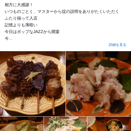
相方に大感謝！
いつものごとく、マスターから掟の説明をありがたくいただく
ふたり揃って入店
記憶よりも薄暗い
今日はポップなJAZZから開宴
今...
詳細を見る