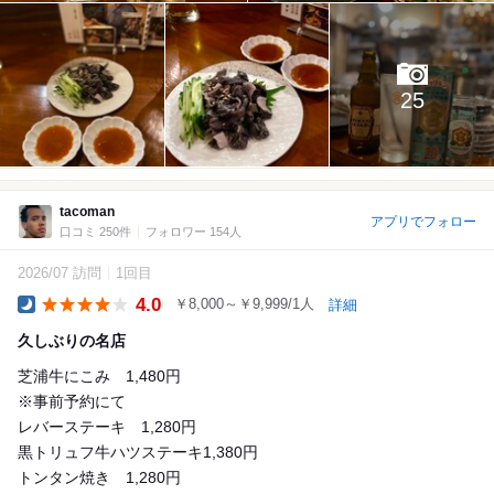
25
tacoman
アプリでフォロー
口コミ 250件
フォロワー 154人
2026/07 訪問
1回目
4.0
￥8,000～￥9,999/1人
詳細
Dinner
久しぶりの名店
芝浦牛にこみ 1,480円
※事前予約にて
レバーステーキ 1,280円
黒トリュフ牛ハツステーキ1,380円
トンタン焼き 1,280円