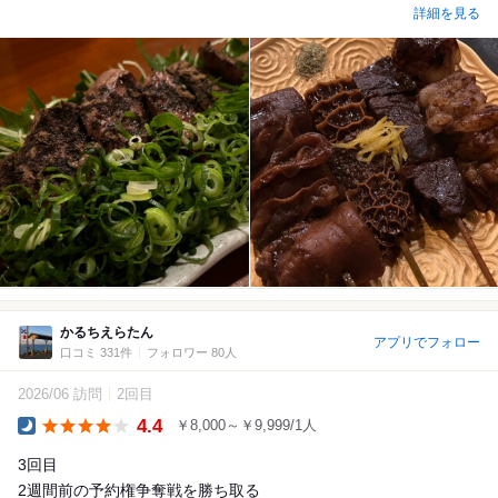
詳細を見る
かるちえらたん
アプリでフォロー
口コミ 331件
フォロワー 80人
2026/06 訪問
2回目
4.4
￥8,000～￥9,999/1人
Dinner
3回目
2週間前の予約権争奪戦を勝ち取る