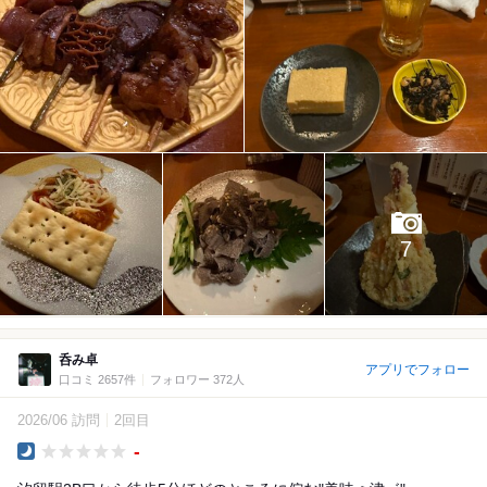
7
呑み卓
アプリでフォロー
口コミ 2657件
フォロワー 372人
2026/06 訪問
2回目
-
Dinner