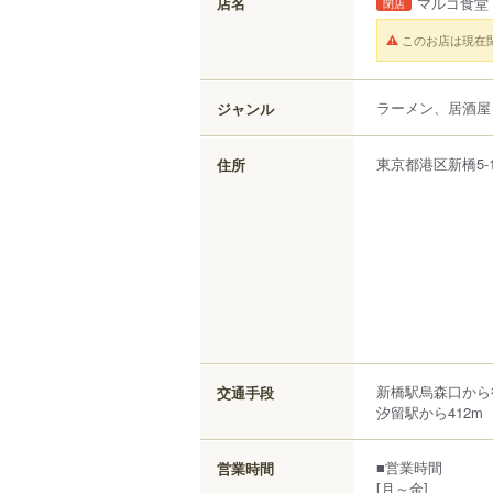
店名
マルゴ食堂
閉店
このお店は現在
ラーメン、居酒屋
ジャンル
東京都
港区
新橋
5-
住所
新橋駅烏森口から
交通手段
汐留駅から412m
■営業時間
営業時間
[月～金]