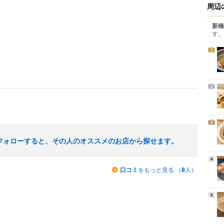
周辺
新橋
す。
1
2
3
フォローすると、その人のオススメのお店から探せます。
4
口コミ
をもっと見る （
8
人）
5