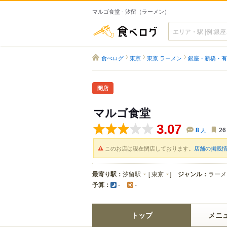
マルゴ食堂 - 汐留（ラーメン）
食べログ
食べログ
東京
東京 ラーメン
銀座・新橋・有
閉店
マルゴ食堂
3.07
8
人
26
このお店は現在閉店しております。
店舗の掲載
最寄り駅：
汐留駅
[
東京
]
ジャンル：
ラーメ
予算：
-
-
トップ
メニ