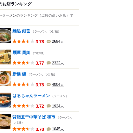
のお店ランキング
×ラーメン
のランキング
（点数の高いお店）
で
麺処 銀笹
（ラーメン、つけ麺）
3.78
2694
人
麺屋 周郷
（つけ麺）
3.77
2322
人
新橋 纏
（ラーメン、つけ麺）
3.75
4004
人
はるちゃんラーメン
（ラーメン）
3.72
1924
人
背脂煮干中華そば 和市
（ラーメン、
つけ麺）
3.70
1045
人