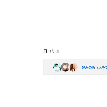
口コミ
？
好みのあう人を