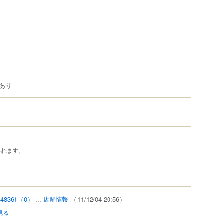
あり
われます。
y48361
（0）
...
店舗情報
（'11/12/04 20:56）
見る