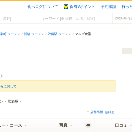
食べログについて
保有Vポイント
予約確認
行っ
楽町 ラーメン
新橋 ラーメン
汐留駅 ラーメン
マルゴ食堂
人
情報に関して
ン
居酒屋
店舗情報（詳細）
ュー・コース
写真
口コミ
48