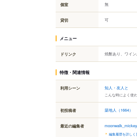
無
個室
可
貸切
メニュー
焼酎あり、ワイン
ドリンク
特徴・関連情報
知人・友人と
利用シーン
こんな時によく使
築地人
（1664）
初投稿者
moonwalk_micke
最近の編集者
編集履歴を詳しく