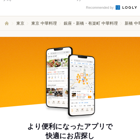
Recommended by
東京
東京 中華料理
銀座・新橋・有楽町 中華料理
新橋 中
より便利になったアプリで
快適にお店探し