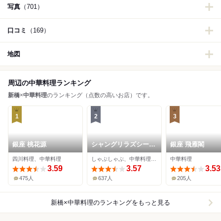
写真
（701）
口コミ
（169）
地図
周辺の中華料理ランキング
新橋
×
中華料理
のランキング（点数の高いお店）です。
1
2
3
銀座 桃花源
シャングリラズシーク
銀座 飛雁閣
レット 銀座店
四川料理、中華料理
しゃぶしゃぶ、中華料理、薬膳
中華料理
3.59
3.57
3.53
475人
637人
205人
新橋×中華料理
のランキングをもっと見る