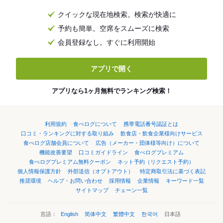
クイックな現在地検索。検索が快適に
予約も簡単。空席をスムーズに検索
会員登録なし。すぐに利用開始
アプリで開く
アプリなら1ヶ月無料でランキング検索！
利用規約
食べログについて
携帯電話番号認証とは
口コミ・ランキングに対する取り組み
飲食店・飲食企業様向けサービス
食べログ店舗会員について
広告（メーカー・団体様等向け）について
機能改善要望
口コミガイドライン
食べログプレミアム
食べログプレミアム無料クーポン
ネット予約（リクエスト予約）
個人情報保護方針
外部送信（オプトアウト）
特定商取引法に基づく表記
推奨環境
ヘルプ・お問い合わせ
採用情報
企業情報
キーワード一覧
サイトマップ
チェーン一覧
言語：
English
简体中文
繁體中文
한국어
日本語