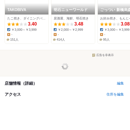
TAKOBIVA
明石ニューワールド
ごっつい 新橋烏
たこ焼き、ダイニングバー、ワインバー
居酒屋、海鮮、明石焼き
3.40
3.48
3.08
￥3,000～￥3,999
￥2,000～￥2,999
￥3,000～￥3,999
Dinner:
Dinner:
Dinner:
-
-
-
Lunch:
Lunch:
Lunch:
151人
414人
95人
広告を非表示
店舗情報（詳細）
編集
アクセス
住所を編集