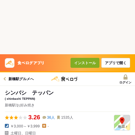
インストール
アプリで開く
新橋駅グルメへ
ログイン
シンバシ テッパン
( shinbashi TEPPAN)
新橋駅/お好み焼き
3.26
36
人
1535
人
￥3,000～￥3,999
-
土曜日、日曜日