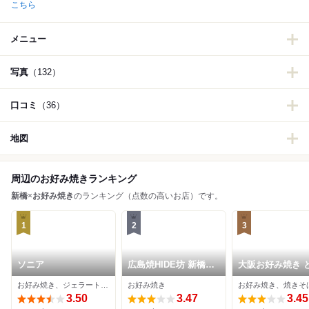
こちら
メニュー
写真
（132）
口コミ
（36）
地図
周辺のお好み焼きランキング
新橋
×
お好み焼き
のランキング（点数の高いお店）です。
1
2
3
ソニア
広島焼HIDE坊 新橋本
大阪お好み焼き 
店
くん家 新橋本店
お好み焼き、ジェラート・アイスクリーム
お好み焼き
お好み焼き、焼きそ
3.50
3.47
3.45