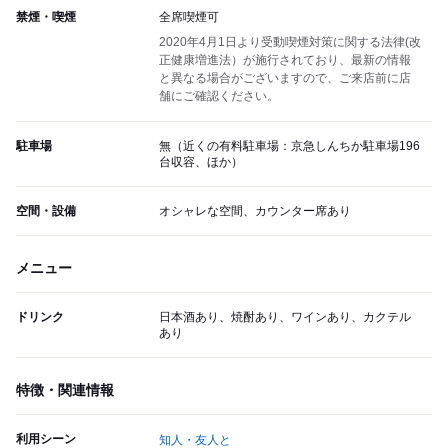
禁煙・喫煙
全席喫煙可
2020年4月1日より受動喫煙対策に関する法律(改
正健康増進法）が施行されており、最新の情報
と異なる場合がございますので、ご来店前に店
舗にご確認ください。
駐車場
無（近くの有料駐車場：京急しんちか駐車場196
台収容、ほか）
空間・設備
オシャレな空間、カウンター席あり
メニュー
ドリンク
日本酒あり、焼酎あり、ワインあり、カクテル
あり
特徴・関連情報
利用シーン
知人・友人と