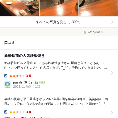
すべての写真を見る（139件）
広告を非表示
口コミ
新橋駅前の人気鉄板焼き
新橋駅前ビル２号館B1Fにある鉄板焼き店さん 駅前と言うこともあって
か？いつ行っても大入りで 入店できずσ(^_^;)。予約していきました。 鉄
板焼き店さんで予約したのは...
3.5
Dinner:
pasali
（646）
2023/11 訪問
1回
会社の後輩と平日昼過ぎから 2025年第1回忘年会の4軒目。笑笑笑笑 三軒
目のママ(?)に 『お好み焼きの美味しいお店しらない？』 と尋ねたら 『常
連さんが教えてくれ...
3.0
Dinner: