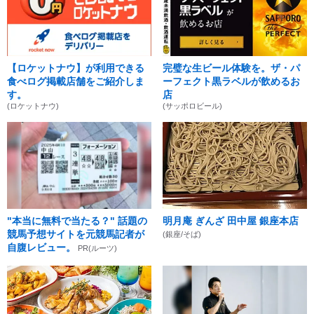
【ロケットナウ】が利用できる
完璧な生ビール体験を。ザ・パ
食べログ掲載店舗をご紹介しま
ーフェクト黒ラベルが飲めるお
す。
店
(ロケットナウ)
(サッポロビール)
"本当に無料で当たる？" 話題の
明月庵 ぎんざ 田中屋 銀座本店
競馬予想サイトを元競馬記者が
(銀座/そば)
自腹レビュー。
PR(ルーツ)