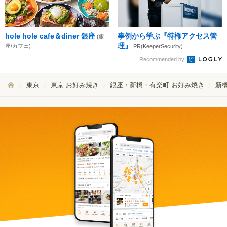
hole hole cafe＆diner 銀座
事例から学ぶ『特権アクセス管
(銀
理』
座/カフェ)
PR(KeeperSecurity)
Recommended by
東京
東京 お好み焼き
銀座・新橋・有楽町 お好み焼き
新