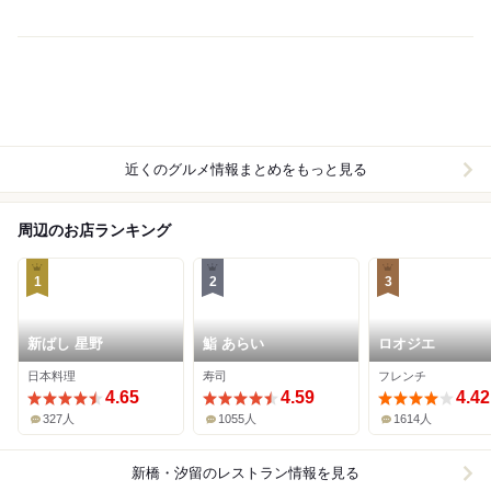
近くのグルメ情報まとめをもっと見る
周辺のお店ランキング
1
2
3
新ばし 星野
鮨 あらい
ロオジエ
日本料理
寿司
フレンチ
4.65
4.59
4.42
327人
1055人
1614人
新橋・汐留
のレストラン情報を見る