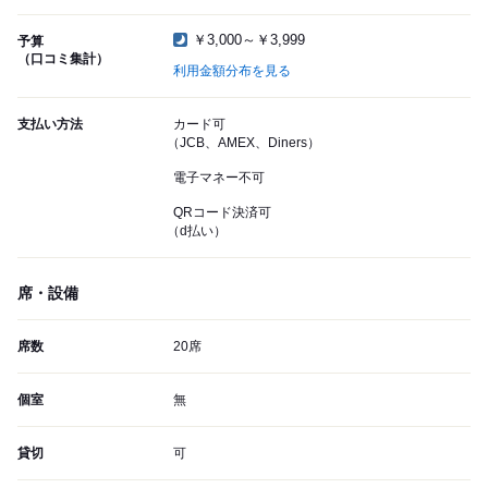
￥3,000～￥3,999
予算
（口コミ集計）
利用金額分布を見る
支払い方法
カード可
（JCB、AMEX、Diners）
電子マネー不可
QRコード決済可
（d払い）
席・設備
席数
20席
個室
無
貸切
可