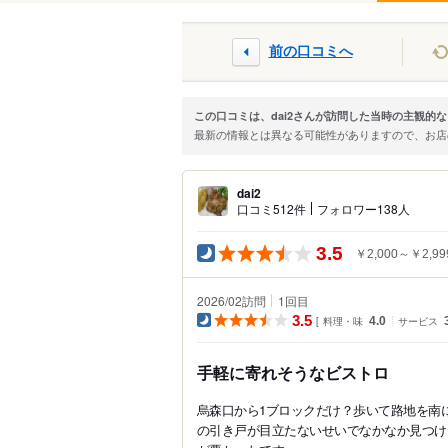
前の口コミへ
この口コミは、dai2さんが訪問した当時の主観的
最新の情報とは異なる可能性がありますので、お
dai2
口コミ512件
フォロワー138人
3.5
￥2,000～￥2,99
2026/02訪問
1
回目
3.5
料理・味
4.0
サービス
手軽に寄れそうなビストロ
烏森口から1ブロックだけ？歩いて路地を南
の引き戸が目立たないせいでなかなか見つけ