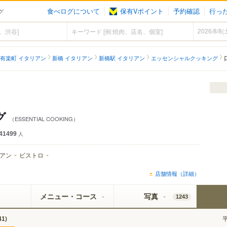
食べログについて
保有Vポイント
予約確認
行っ
グ
有楽町 イタリアン
新橋 イタリアン
新橋駅 イタリアン
エッセンシャルクッキング
グ
（ESSENTIAL COOKING）
41499
人
アン
ビストロ
店舗情報（詳細）
メニュー・コース
写真
1243
)
41