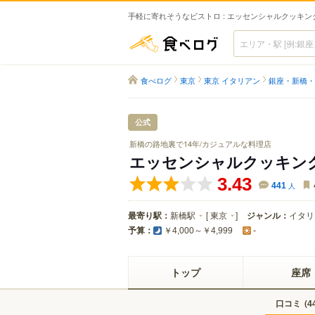
手軽に寄れそうなビストロ : エッセンシャルクッキン
食べログ
食べログ
東京
東京 イタリアン
銀座・新橋・
公式
新橋の路地裏で14年/カジュアルな料理店
エッセンシャルクッキン
3.43
441
人
最寄り駅：
新橋駅
[
東京
]
ジャンル：
イタリ
予算：
￥4,000～￥4,999
-
トップ
座席
口コミ
(
4