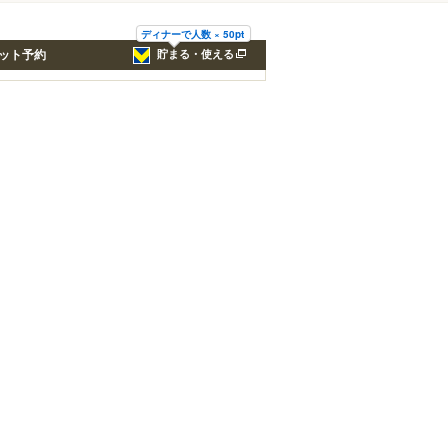
ディナーで人数 × 50pt
ット予約
貯まる・使える