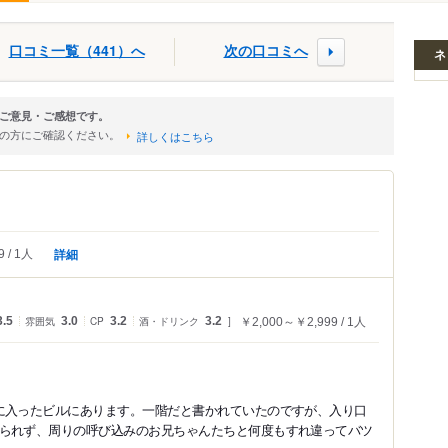
口コミ一覧（441）へ
次の口コミへ
ネ
なご意見・ご感想です。
店の方にご確認ください。
詳しくはこちら
詳細
9
1人
3.5
雰囲気
3.0
CP
3.2
酒・ドリンク
3.2
￥2,000～￥2,999
1人
に入ったビルにあります。一階だと書かれていたのですが、入り口
られず、周りの呼び込みのお兄ちゃんたちと何度もすれ違ってバツ