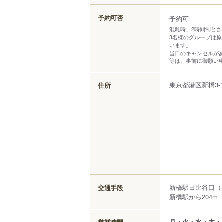
予約可否
予約可
混雑時、2時間制と
3名様のグループは
います。
当日のキャンセルが
等は、事前に御願い
東京都
港区
新橋
3
住所
新橋駅日比谷口（
交通手段
新橋駅から204m
月・火・水・木・
営業時間