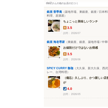
dai2
さんの他のお店の口コミ
銀座 香季庵
（築地市場、東銀座、銀座 / 日本
料理、居酒屋）
ちょこっと美味しいランチ
3.5
訪問： 2026/07
銀座 海老専家
（東銀座、銀座、築地市場 / 中
お値段だけではないお得感
3.5
訪問： 2026/06
SPICY CURRY 魯珈
（大久保、新大久保、西武新
レー、台湾料理）
（備忘）久しぶり、かつ新しい店
が
4.0
訪問： 2026/05