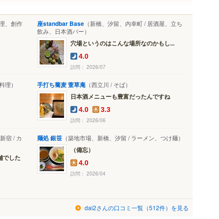
料理、創作
座standbar Base
（新橋、汐留、内幸町 / 居酒屋、立ち
飲み、日本酒バー）
穴場というのはこんな場所なのかもし...
4.0
訪問： 2026/07
華料理）
手打ち蕎麦 萱草庵
（西立川 / そば）
日本酒メニューも豊富だったんですね
4.0
3.3
訪問： 2026/06
宿 / カ
麺処 銀笹
（築地市場、新橋、汐留 / ラーメン、つけ麺）
（備忘）
舗でした
4.0
訪問： 2026/04
dai2さんの口コミ一覧（512件）を見る