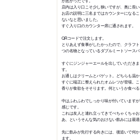
が悪かったです。
店内は入り口こそ少し狭いですが、奥に長い
お店の説明に三名まではカウンターになるこ
ないなと思いました。
すぐ入り口のカウンター席に通されます。
QRコードで注文します。
とりあえず食事がしたかったので、クラフト
つの名物となっているダブルミートソースパ
すぐにジンジャーエールを出していただきま
す。
お通しはクリームとバゲット。どちらも温か
すぐに端正に整えられたオムレツが登場。こ
香りが食欲をそそります。何というか食べる
中はふわふわでしっかり味が付いていますが
感じです。
これは友人と連れ立ってきてぺちゃくちゃお
あ、というそんな気のおけない飲みには最適
先に飲みが先行する向きには、後追いで何か
ます。