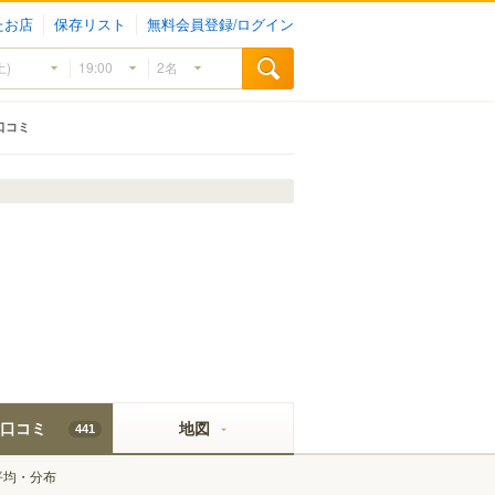
たお店
保存リスト
無料会員登録/ログイン
口コミ
口コミ
地図
441
平均・分布