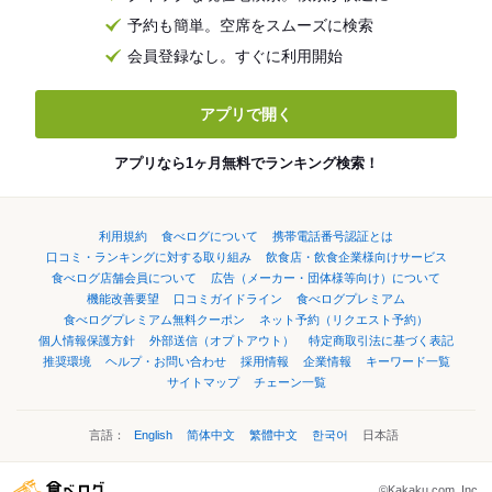
予約も簡単。空席をスムーズに検索
会員登録なし。すぐに利用開始
アプリで開く
アプリなら1ヶ月無料でランキング検索！
利用規約
食べログについて
携帯電話番号認証とは
口コミ・ランキングに対する取り組み
飲食店・飲食企業様向けサービス
食べログ店舗会員について
広告（メーカー・団体様等向け）について
機能改善要望
口コミガイドライン
食べログプレミアム
食べログプレミアム無料クーポン
ネット予約（リクエスト予約）
個人情報保護方針
外部送信（オプトアウト）
特定商取引法に基づく表記
推奨環境
ヘルプ・お問い合わせ
採用情報
企業情報
キーワード一覧
サイトマップ
チェーン一覧
言語：
English
简体中文
繁體中文
한국어
日本語
©Kakaku.com, Inc.