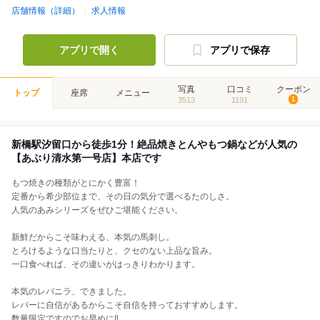
店舗情報（詳細）
求人情報
アプリで開く
アプリで保存
写真
口コミ
クーポン
トップ
座席
メニュー
3513
1191
1
新橋駅汐留口から徒歩1分！絶品焼きとんやもつ鍋などが人気の
【あぶり清水第一号店】本店です
もつ焼きの種類がとにかく豊富！
定番から希少部位まで、その日の気分で選べるたのしさ。
人気のあみシリーズをぜひご堪能ください。
新鮮だからこそ味わえる、本気の馬刺し。
とろけるような口当たりと、クセのない上品な旨み。
一口食べれば、その違いがはっきりわかります。
本気のレバニラ、できました。
レバーに自信があるからこそ自信を持っておすすめします。
数量限定ですのでお早めに‼️