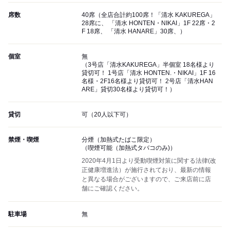
席数
40席（全店合計約100席！「清水 KAKUREGA」
28席に、 「清水 HONTEN・NIKAI」1F 22席・2
F 18席、 「清水 HANARE」30席、）
個室
無
（3号店「清水KAKUREGA」半個室 18名様より
貸切可！ 1号店「清水 HONTEN.・NIKAI」1F 16
名様・2F16名様より貸切可！ 2号店「清水HAN
ARE」貸切30名様より貸切可！）
貸切
可（20人以下可）
禁煙・喫煙
分煙（加熱式たばこ限定）
（喫煙可能（加熱式タバコのみ)）
2020年4月1日より受動喫煙対策に関する法律(改
正健康増進法）が施行されており、最新の情報
と異なる場合がございますので、ご来店前に店
舗にご確認ください。
駐車場
無