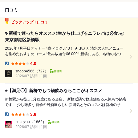
口コミ
ピックアップ！口コミ
✨新橋で迷ったらオススメ❗️生から仕上げるニラレバは必食♪@
東京都港区新橋駅
2026年7月平日ディナー⭐️食べログ3.43！ ★ あぶり清水の人気メニュー
を集めたおすすめコース‼️飲み放題付¥6.000‼️ 新橋にある、名物のもつ鍋
や焼きとん、 馬刺しが人気の居酒屋で、同じ新橋エリアには 「本店」と
4.0
「総本店」の2店舗が近くにあります。 今回は平日ネット予約...
Dinner:
snoop4566
（727）
2026/07 訪問
1回
⭐︎【満足◯】新橋でもつ鍋飲みならここがオススメ
新橋駅から徒歩1分程度にある当店。 新橋近隣で数店舗ある人気もつ鍋店
です。 少し雑多な新橋の居酒屋らしい雰囲気とそのコスパは新橋のサラ
リーマンを虜にしております✨ この日...
3.6
Dinner:
エロテロ
（1862）
2026/07 訪問
1回