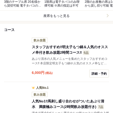
3階のテーブル席 20名様か
1階席は電子タバコのみ喫
2階のお座敷の席は1
ら貸切可能 電子タバコのみ
煙可能 ※席の指定は不可
から貸し切り可能 電子タバ
ok ※席の指定は不可
コのみ喫煙可※席の
不可
座席をもっと見る
コース
飲み放題
スタッフおすすめ‼️明太子もつ鍋＆人気のオスス
メ串付き飲み放題2時間コース‼️
6品
あぶり清水の人気メニューを集めたスタッフおすすめコ
ース‼️ 本店限定明太子もつ鍋や人気のオススメ串など全
品スタッフおすすめです。 飲み放題2時間付き税込6000
円‼️
6,000
円
(税込)
詳細・予約
人気No.1
飲み放題
人気No1‼️馬刺し盛り合わせがついたあぶり清
水 満腹極みコース(2時間飲み放題付き)
7品
清水で宴会‼️ボリューム満点のもつ鍋コースに自慢の上州