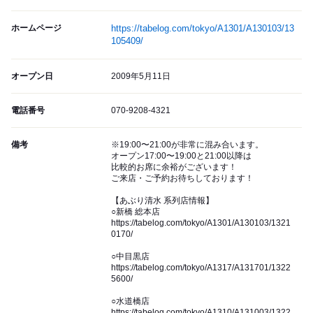
ホームページ
https://tabelog.com/tokyo/A1301/A130103/13
105409/
オープン日
2009年5月11日
電話番号
070-9208-4321
備考
※19:00〜21:00が非常に混み合います。
オープン17:00〜19:00と21:00以降は
比較的お席に余裕がございます！
ご来店・ご予約お待ちしております！
【あぶり清水 系列店情報】
○新橋 総本店
https://tabelog.com/tokyo/A1301/A130103/1321
0170/
○中目黒店
https://tabelog.com/tokyo/A1317/A131701/1322
5600/
○水道橋店
https://tabelog.com/tokyo/A1310/A131003/1322