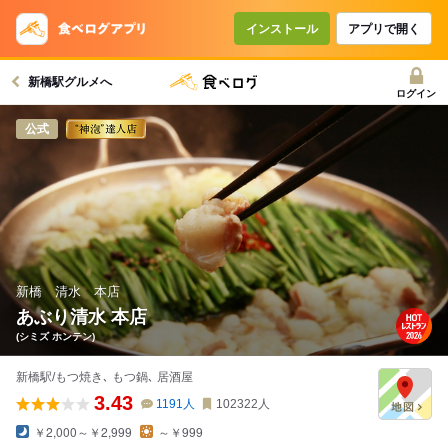
コースで使えるクーポン
戻る
インストール
アプリで開く
新橋駅グルメへ
クーポンを利用せず予約する
ログイン
公式
新橋 清水 本店
あぶり清水 本店
(シミズ ホンテン)
新橋駅/もつ焼き､ もつ鍋､ 居酒屋
3.43
1191
人
102322
人
￥2,000～￥2,999
～￥999