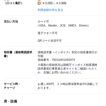
（口コミ集計）
￥3,000～￥3,999
利用金額分布を見る
支払い方法
カード可
（VISA、Master、JCB、AMEX、Diners）
電子マネー不可
QRコード決済不可
領収書（適格簡易請求
適格請求書（インボイス）対応の領収書発行が
書）
可能
登録番号：T6010401093974
※最新の登録状況は国税庁インボイス制度適格
請求書発行事業者公表サイトをご確認いただく
か、店舗にお問い合わせください。
サービス料・
お通し400円、２３時以降深夜料金5%頂戴して
チャージ
おります。
席・設備