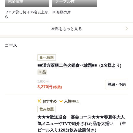
完全個室
テーブル席
フロア貸し切り35名以上か
20名様の席
ら
座席をもっと見る
コース
食べ放題
■■漢方薬膳二色火鍋食べ放題■■（2名様より)
20品
3,800円
詳細・予約
3,270
円
(税抜)
おすすめ
人気No.1
飲み放題
★★★歓送迎会 宴会コース★★★春夏冬大人
気メニューやTVで紹介された品を大揃い （生
ビール入り120分飲み放題付き）