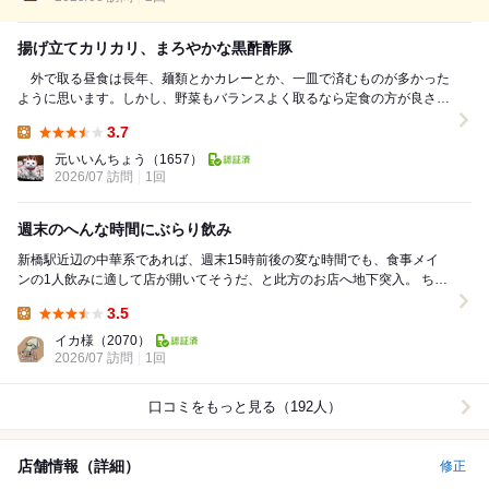
揚げ立てカリカリ、まろやかな黒酢酢豚
外で取る昼食は長年、麺類とかカレーとか、一皿で済むものが多かった
ように思います。しかし、野菜もバランスよく取るなら定食の方が良さそ
う。そう思ってあれこれ検索していて知った一軒です...
3.7
Lunch:
元いいんちょう
（1657）
2026/07 訪問
1回
週末のへんな時間にぶらり飲み
新橋駅近辺の中華系であれば、週末15時前後の変な時間でも、食事メイ
ンの1人飲みに適して店が開いてそうだ、と此方のお店へ地下突入。 ちょ
うど店員さんが賄いを食べているところ、すぐに...
3.5
Lunch:
イカ様
（2070）
2026/07 訪問
1回
口コミをもっと見る（192人）
店舗情報（詳細）
修正