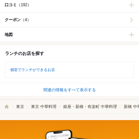
口コミ
（192）
クーポン
（4）
地図
ランチのお店を探す
個室でランチができるお店
関連の情報をすべて表示する
東京
東京 中華料理
銀座・新橋・有楽町 中華料理
新橋 中