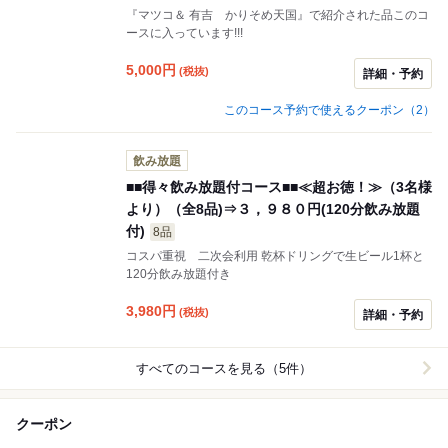
『マツコ＆ 有吉 かりそめ天国』で紹介された品このコ
ースに入っています!!!
5,000
円
(税抜)
詳細・予約
このコース予約で使えるクーポン（2）
飲み放題
■■得々飲み放題付コース■■≪超お徳！≫（3名様
より）（全8品)⇒３，９８０円(120分飲み放題
付)
8品
コスパ重視 二次会利用 乾杯ドリングで生ビール1杯と
120分飲み放題付き
3,980
円
(税抜)
詳細・予約
すべてのコースを見る（5件）
クーポン