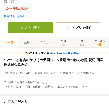
日曜日
本日夜空席あり
店舗情報（詳細）
アプリで開く
アプリで保存
写真
口コミ
クーポン
トップ
座席
メニュー
783
192
4
50
貯まる・使える
ディナーで人数×
pt
“マツコと有吉のかりそめ天国”にTV登場 食べ飲み放題 貸切 個室
歓送迎会飲み会
≪新橋駅より徒歩3分、内幸町駅徒歩2分、各種宴会プランが沢山！≫
※ 近隣に同名の店舗がございます。
ご来店の際は、住所・建物名・階数をご確認のうえお越しください。
お店のこだわり