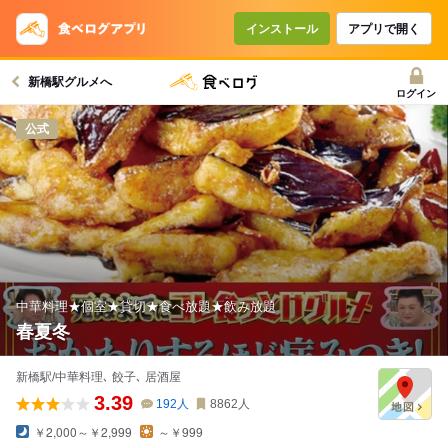
コースで使えるクーポン
戻る
インストール
アプリで開く
新橋駅グルメへ
クーポンを利用せず予約する
ログイン
公式
中華料理★個室★貸切★食べ放題★飲み放題
春夏冬
新橋駅/中華料理､ 餃子､ 居酒屋
3.39
192
人
8862
人
￥2,000～￥2,999
～￥999