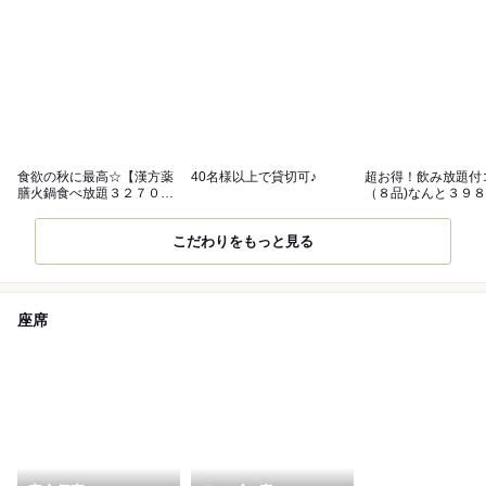
食欲の秋に最高☆【漢方薬
40名様以上で貸切可♪
超お得！飲み放題付
膳火鍋食べ放題３２７０
（８品)なんと３９８
円】大人気♪♪
安い♪♪
こだわりをもっと見る
座席