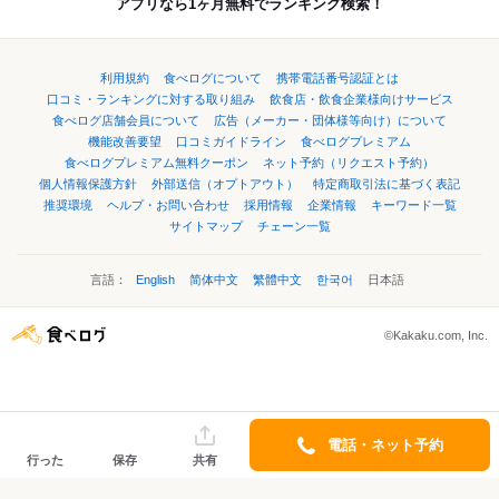
アプリなら1ヶ月無料でランキング検索！
利用規約
食べログについて
携帯電話番号認証とは
口コミ・ランキングに対する取り組み
飲食店・飲食企業様向けサービス
食べログ店舗会員について
広告（メーカー・団体様等向け）について
機能改善要望
口コミガイドライン
食べログプレミアム
食べログプレミアム無料クーポン
ネット予約（リクエスト予約）
個人情報保護方針
外部送信（オプトアウト）
特定商取引法に基づく表記
推奨環境
ヘルプ・お問い合わせ
採用情報
企業情報
キーワード一覧
サイトマップ
チェーン一覧
言語：
English
简体中文
繁體中文
한국어
日本語
©Kakaku.com, Inc.
電話・ネット予約
行った
保存
共有