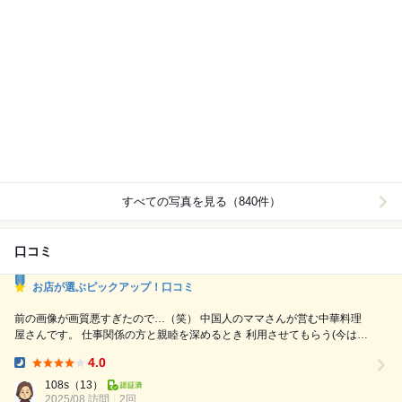
すべての写真を見る（840件）
口コミ
お店が選ぶピックアップ！口コミ
前の画像が画質悪すぎたので…（笑） 中国人のママさんが営む中華料理
屋さんです。 仕事関係の方と親睦を深めるとき 利用させてもらう(今は職
場から近いわけじゃない) んですが、 いつもフレンドリーです。 やは
4.0
り、1番は茄子の山椒揚げ。 おすすめです❤ 前の職場の近くのお店で過去
Dinner:
には何度もお世話になっていたのですが、久々の人達との再会の場として
108s
（13）
2025/08 訪問
2回
利用させていただきました。 飲み放...