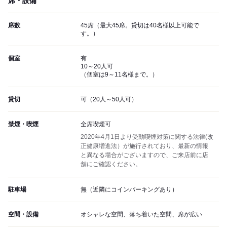
席・設備
席数
45席（最大45席。貸切は40名様以上可能で
す。）
個室
有
10～20人可
（個室は9～11名様まで。）
貸切
可（20人～50人可）
禁煙・喫煙
全席喫煙可
2020年4月1日より受動喫煙対策に関する法律(改
正健康増進法）が施行されており、最新の情報
と異なる場合がございますので、ご来店前に店
舗にご確認ください。
駐車場
無（近隣にコインパーキングあり）
空間・設備
オシャレな空間、落ち着いた空間、席が広い