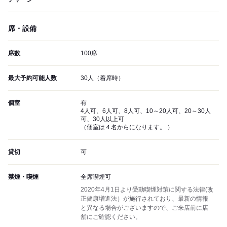
席・設備
席数
100席
最大予約可能人数
30人（着席時）
個室
有
4人可、6人可、8人可、10～20人可、20～30人
可、30人以上可
（個室は４名からになります。 ）
貸切
可
禁煙・喫煙
全席喫煙可
2020年4月1日より受動喫煙対策に関する法律(改
正健康増進法）が施行されており、最新の情報
と異なる場合がございますので、ご来店前に店
舗にご確認ください。