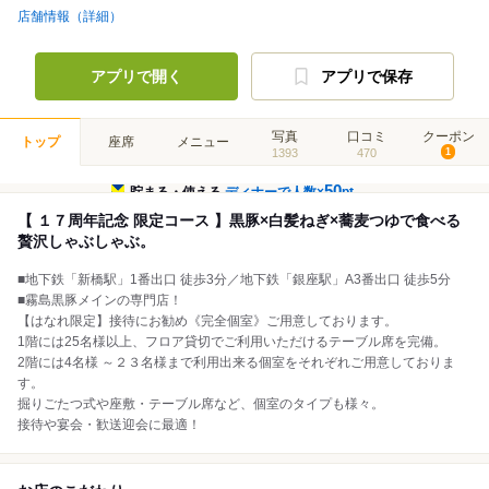
店舗情報（詳細）
アプリで開く
アプリで保存
写真
口コミ
クーポン
トップ
座席
メニュー
1393
470
1
50
貯まる・使える
ディナーで人数×
pt
【 １７周年記念 限定コース 】黒豚×白髪ねぎ×蕎麦つゆで食べる
贅沢しゃぶしゃぶ。
■地下鉄「新橋駅」1番出口 徒歩3分／地下鉄「銀座駅」A3番出口 徒歩5分
■霧島黒豚メインの専門店！
【はなれ限定】接待にお勧め《完全個室》ご用意しております。
1階には25名様以上、フロア貸切でご利用いただけるテーブル席を完備。
2階には4名様 ～２３名様まで利用出来る個室をそれぞれご用意しておりま
す。
掘りごたつ式や座敷・テーブル席など、個室のタイプも様々。
接待や宴会・歓送迎会に最適！