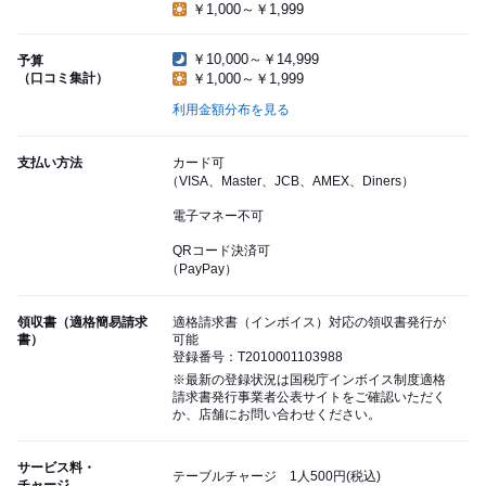
￥1,000～￥1,999
￥10,000～￥14,999
予算
（口コミ集計）
￥1,000～￥1,999
利用金額分布を見る
支払い方法
カード可
（VISA、Master、JCB、AMEX、Diners）
電子マネー不可
QRコード決済可
（PayPay）
領収書（適格簡易請求
適格請求書（インボイス）対応の領収書発行が
書）
可能
登録番号：T2010001103988
※最新の登録状況は国税庁インボイス制度適格
請求書発行事業者公表サイトをご確認いただく
か、店舗にお問い合わせください。
サービス料・
テーブルチャージ 1人500円(税込)
チャージ