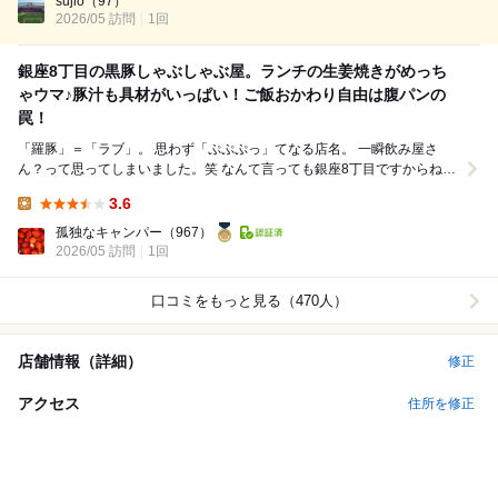
sujio
（97）
2026/05 訪問
1回
銀座8丁目の黒豚しゃぶしゃぶ屋。ランチの生姜焼きがめっち
ゃウマ♪豚汁も具材がいっぱい！ご飯おかわり自由は腹パンの
罠！
「羅豚」＝「ラブ」。 思わず「ぷぷぷっ」てなる店名。 一瞬飲み屋さ
ん？って思ってしまいました。笑 なんて言っても銀座8丁目ですからね。
（失礼！） しかし、このお店はちゃ...
3.6
Lunch:
孤独なキャンパー
（967）
2026/05 訪問
1回
口コミをもっと見る（470人）
店舗情報（詳細）
修正
アクセス
住所を修正