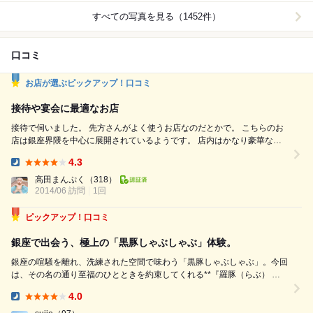
すべての写真を見る（1452件）
口コミ
お店が選ぶピックアップ！口コミ
接待や宴会に最適なお店
接待で伺いました。 先方さんがよく使うお店なのだとかで。 こちらのお
店は銀座界隈を中心に展開されているようです。 店内はかなり豪華な造
りになっていて、２F席は個室になっています。 スタッフさんの人数もか
4.3
なり多くてサービスもいいです。 この感じを見るとやはり接待で使われ
Dinner:
ることが多いのでしょう。 コースで飲食して、１００００円いかないく
高田まんぷく
（318）
らいなので、接待にしては料金がリーズナブルとい...
2014/06 訪問
1回
ピックアップ！口コミ
銀座で出会う、極上の「黒豚しゃぶしゃぶ」体験。
銀座の喧騒を離れ、洗練された空間で味わう「黒豚しゃぶしゃぶ」。今回
は、その名の通り至福のひとときを約束してくれる**『羅豚（らぶ） は
なれ』**をご紹介します。 ​01. 五感を刺激する、華やかな小鉢の競演 ​メイ
4.0
ンのしゃぶしゃぶを前に、まずは丁寧に作り込まれた小鉢の数々がテーブ
Dinner:
ルを彩り...