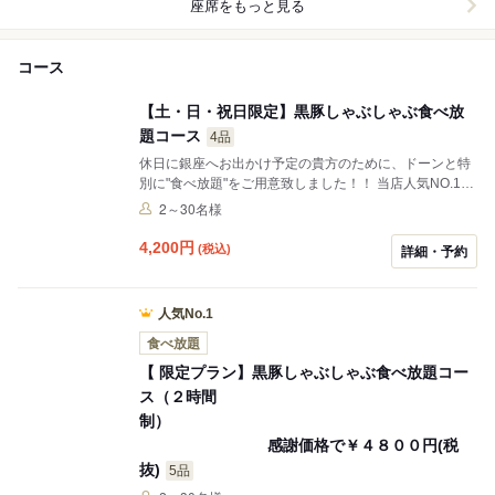
座席をもっと見る
コース
【土・日・祝日限定】黒豚しゃぶしゃぶ食べ放
題コース
4品
休日に銀座へお出かけ予定の貴方のために、ドーンと特
別に"食べ放題"をご用意致しました！！ 当店人気NO.1メ
ニューを心行くまでお楽しみ下さい！！
2～30名様
4,200
円
(税込)
詳細・予約
人気No.1
食べ放題
【 限定プラン】黒豚しゃぶしゃぶ食べ放題コー
ス（２時間
制）
感謝価格で￥４８００円(税
抜)
5品