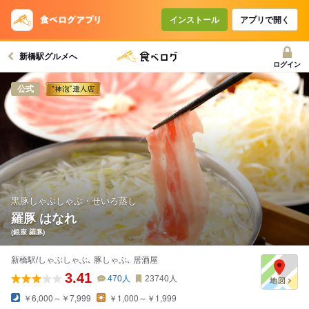
コースで使えるクーポン
戻る
インストール
アプリで開く
新橋駅グルメへ
クーポンを利用せず予約する
ログイン
公式
黒豚しゃぶしゃぶ・せいろ蒸し
羅豚 はなれ
(銀座 羅豚)
新橋駅/しゃぶしゃぶ､ 豚しゃぶ､ 居酒屋
3.41
470
人
23740
人
￥6,000～￥7,999
￥1,000～￥1,999