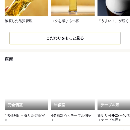
徹底した品質管理
コクを感じる一杯
「うまい！」が続く
こだわりをもっと見る
座席
完全個室
半個室
テーブル席
4名様対応＜掘り炬燵個室
4名様対応＜テーブル個室
貸切り可◆25～40
＞
＞
＜テーブル席＞