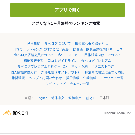
アプリで開く
アプリなら1ヶ月無料でランキング検索！
利用規約
食べログについて
携帯電話番号認証とは
口コミ・ランキングに対する取り組み
飲食店・飲食企業様向けサービス
食べログ店舗会員について
広告（メーカー・団体様等向け）について
機能改善要望
口コミガイドライン
食べログプレミアム
食べログプレミアム無料クーポン
ネット予約（リクエスト予約）
個人情報保護方針
外部送信（オプトアウト）
特定商取引法に基づく表記
推奨環境
ヘルプ・お問い合わせ
採用情報
企業情報
キーワード一覧
サイトマップ
チェーン一覧
言語：
English
简体中文
繁體中文
한국어
日本語
©Kakaku.com, Inc.