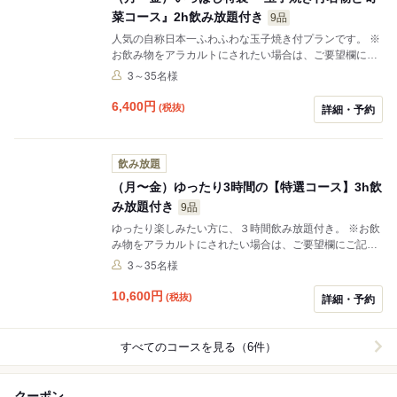
菜コース』2h飲み放題付き
9品
人気の自称日本一ふわふわな玉子焼き付プランです。 ※
お飲み物をアラカルトにされたい場合は、ご要望欄にご
記入いただくか、ご予約を完了された後ご予約日の前営
3～35名様
業日までにお電話いただければ変更させていただきま
す。（コース料理のみ4000円税別） ※生ビールはピッ
6,400
円
(税抜)
詳細・予約
チャーで御提供させて頂くことがございます。
飲み放題
（月〜金）ゆったり3時間の【特選コース】3h飲
み放題付き
9品
ゆったり楽しみたい方に、３時間飲み放題付き。 ※お飲
み物をアラカルトにされたい場合は、ご要望欄にご記入
いただくか、ご予約を完了された後ご予約日の前営業日
3～35名様
までにお電話いただければ変更させていただきます。
（コース料理のみ7000円税別） ※生ビールはピッチャ
10,600
円
(税抜)
詳細・予約
ーで御提供させて頂くことがございます。
すべてのコースを見る（6件）
クーポン