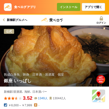
コースで使えるクーポン
戻る
インストール
アプリで開く
新橋駅グルメへ
クーポンを利用せず予約する
ログイン
公式
熟成白身魚 刺身 日本酒 居酒屋 個室
銀座 いっぱし
新橋駅/居酒屋､ 海鮮､ 日本酒バー
3.52
1349
人
130442
人
￥6,000～￥7,999
-