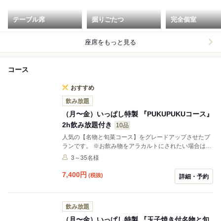
テーブル席
掘りごたつ
完全個室
座席をもっと見る
コース
おすすめ
飲み放題
（月〜金）いっぱし特製 『PUKUPUKUコース』
2h飲み放題付き
10品
人気の【名物と旬菜コース】をグレードアップさせたプ
ランです。 ※お飲み物をアラカルトにされたい場合は、
ご要望欄にご記入いただくか、ご予約を完了された後ご
3～35名様
予約日の前営業日までにお電話いただければ変更させて
いただきます。（コース料理のみ5000円税別） ※生ビ
7,400
円
(税抜)
詳細・予約
ールはピッチャーで御提供させて頂くことがございま
す。
飲み放題
（月〜金）いっぱし特製 『玉子焼き付名物と旬