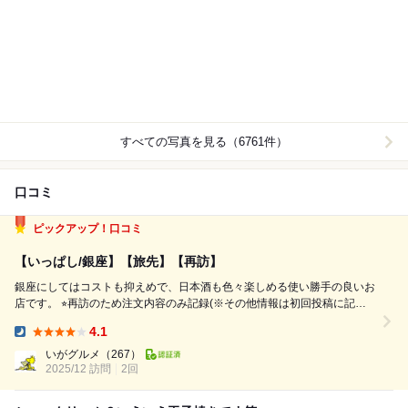
すべての写真を見る（6761件）
口コミ
ピックアップ！口コミ
【いっぱし/銀座】【旅先】【再訪】
銀座にしてはコストも抑えめで、日本酒も色々楽しめる使い勝手の良いお
店です。 ⭐︎再訪のため注文内容のみ記録(※その他情報は初回投稿に記載)
◾️注文料理/商品： ・お通し(榎とモロヘイヤおひたし) ・さしもり ・パリ
4.1
パリピーマン肉味噌納豆 ・舞茸肉巻き黒胡椒焼 …さしもりは見た目も華
Dinner:
や...
いがグルメ
（267）
2025/12 訪問
2回