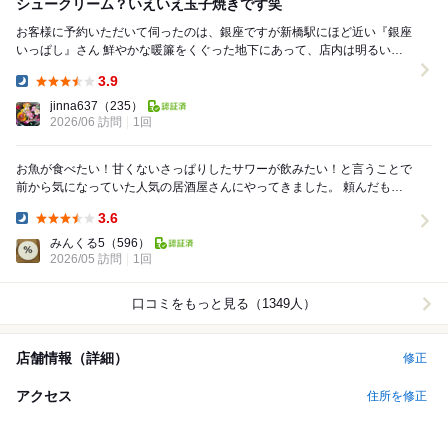
シュークリーム？いえいえ玉子焼きです笑
お客様に予約いただいて伺ったのは、銀座ですが新橋駅にほど近い『銀座
いっぱし』さん 鮮やかな暖簾をくぐった地下にあって、店内は明るいカ
ウンターと黒が基調のテーブル席のコントラスト...
3.9
Dinner:
jinna637
（235）
2026/06 訪問
1回
お魚が食べたい！甘くないさっぱりしたサワーが飲みたい！と言うことで
前から気になっていた人気の居酒屋さんにやってきました。 頼んだもの
生グレープフルーツサワー 550円 ...
3.6
Dinner:
みんくる5
（596）
2026/05 訪問
1回
口コミをもっと見る（1349人）
店舗情報（詳細）
修正
アクセス
住所を修正