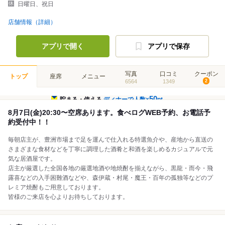
日曜日、祝日
店舗情報（詳細）
アプリで開く
アプリで保存
写真
口コミ
クーポン
トップ
座席
メニュー
6564
1349
2
50
貯まる・使える
ディナーで人数×
pt
8月7日(金)20:30〜空席あります。食べログWEB予約、お電話予
約受付中！！
毎朝店主が、豊洲市場まで足を運んで仕入れる特選魚介や、産地から直送の
さまざまな食材などを丁寧に調理した酒肴と和酒を楽しめるカジュアルで元
気な居酒屋です。
店主が厳選した全国各地の厳選地酒や地焼酎を揃えながら、黒龍・而今・飛
露喜などの入手困難酒などや、森伊蔵・村尾・魔王・百年の孤独等などのプ
レミア焼酎もご用意しております。
皆様のご来店を心よりお待ちしております。