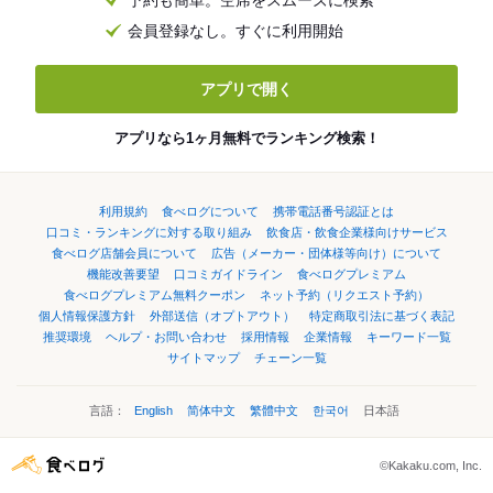
予約も簡単。空席をスムーズに検索
会員登録なし。すぐに利用開始
アプリで開く
アプリなら1ヶ月無料でランキング検索！
利用規約
食べログについて
携帯電話番号認証とは
口コミ・ランキングに対する取り組み
飲食店・飲食企業様向けサービス
食べログ店舗会員について
広告（メーカー・団体様等向け）について
機能改善要望
口コミガイドライン
食べログプレミアム
食べログプレミアム無料クーポン
ネット予約（リクエスト予約）
個人情報保護方針
外部送信（オプトアウト）
特定商取引法に基づく表記
推奨環境
ヘルプ・お問い合わせ
採用情報
企業情報
キーワード一覧
サイトマップ
チェーン一覧
言語：
English
简体中文
繁體中文
한국어
日本語
©Kakaku.com, Inc.