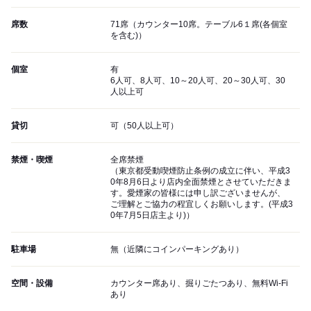
席数
71席（カウンター10席。テーブル6１席(各個室
を含む)）
個室
有
6人可、8人可、10～20人可、20～30人可、30
人以上可
貸切
可（50人以上可）
禁煙・喫煙
全席禁煙
（東京都受動喫煙防止条例の成立に伴い、平成3
0年8月6日より店内全面禁煙とさせていただきま
す。愛煙家の皆様には申し訳ございませんが、
ご理解とご協力の程宜しくお願いします。(平成3
0年7月5日店主より)）
駐車場
無（近隣にコインパーキングあり）
空間・設備
カウンター席あり、掘りごたつあり、無料Wi-Fi
あり