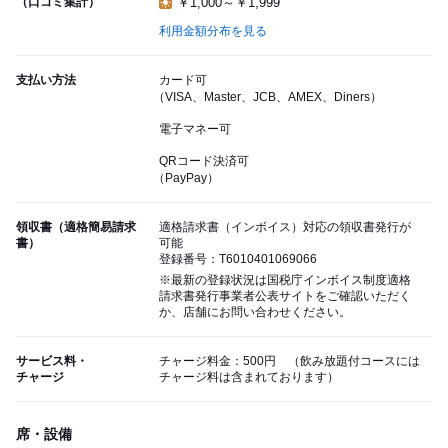
（口コミ集計）
￥1,000～￥1,999
利用金額分布を見る
支払い方法
カード可
（VISA、Master、JCB、AMEX、Diners）
電子マネー可
QRコード決済可
（PayPay）
領収書（適格簡易請求
適格請求書（インボイス）対応の領収書発行が
書）
可能
登録番号：T6010401069066
※最新の登録状況は国税庁インボイス制度適格
請求書発行事業者公表サイトをご確認いただく
か、店舗にお問い合わせください。
サービス料・
チャージ料金：500円 （飲み放題付コースには
チャージ
チャージ料は含まれております）
席・設備