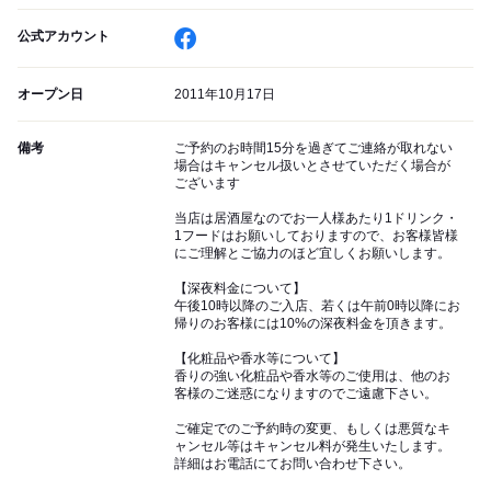
公式アカウント
オープン日
2011年10月17日
備考
ご予約のお時間15分を過ぎてご連絡が取れない
場合はキャンセル扱いとさせていただく場合が
ございます
当店は居酒屋なのでお一人様あたり1ドリンク・
1フードはお願いしておりますので、お客様皆様
にご理解とご協力のほど宜しくお願いします。
【深夜料金について】
午後10時以降のご入店、若くは午前0時以降にお
帰りのお客様には10%の深夜料金を頂きます。
【化粧品や香水等について】
香りの強い化粧品や香水等のご使用は、他のお
客様のご迷惑になりますのでご遠慮下さい。
ご確定でのご予約時の変更、もしくは悪質なキ
ャンセル等はキャンセル料が発生いたします。
詳細はお電話にてお問い合わせ下さい。