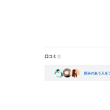
口コミ
？
好みのあう人を