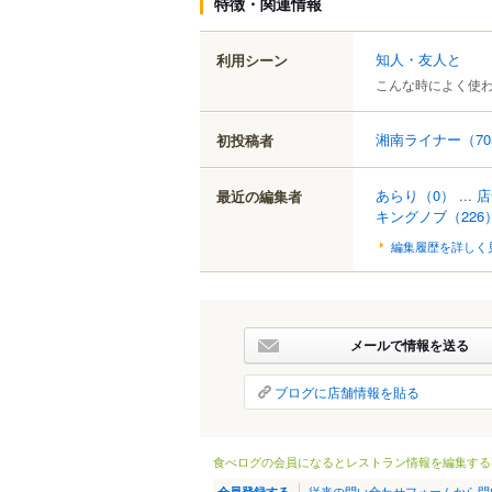
特徴・関連情報
知人・友人と
利用シーン
こんな時によく使
湘南ライナー
（7
初投稿者
あらり
（0）
...
店
最近の編集者
キングノブ
（226
編集履歴を詳しく
メールで情報を送る
ブログに店舗情報を貼る
食べログの会員になるとレストラン情報を編集する
従来の問い合わせフォームから問
会員登録する