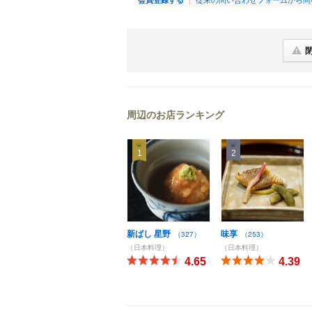
周辺のお店ランキング
1
2
新ばし 星野
味享
（327）
（253）
（日本料理）
（日本料理）
4.65
4.39