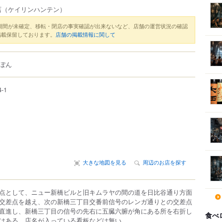
店
（ケイリンハンテン）
期間が未確定、移転・閉店の事実確認が出来ないなど、店舗の運営状況の確認
掲載保留しております。
店舗の掲載情報に関して
ぽん
4-1
大きな地図を見る
周辺のお店を探す
点として、ニュー新橋ビルと旧キムラヤの間の道を日比谷通り方面
交差点を越え、次の新橋三丁目交番前信号のレンガ通りとの交差点
直進し、新橋三丁目の信号の先右に五臓六腑が角にある所を右折し
食べ
はある．店名が入っている看板などは無い．