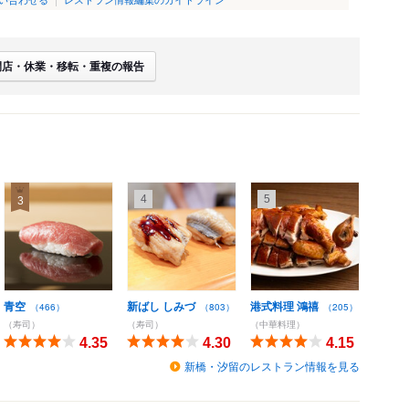
閉店・休業・移転・重複の報告
4
5
3
青空
新ばし しみづ
港式料理 鴻禧
（466）
（803）
（205）
（寿司）
（寿司）
（中華料理）
4.35
4.30
4.15
新橋・汐留のレストラン情報を見る