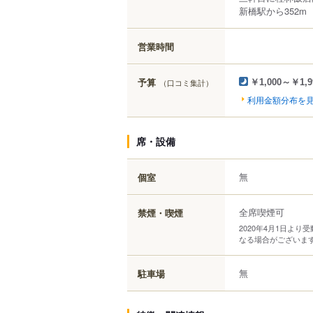
新橋駅から352m
営業時間
予算
（口コミ集計）
￥1,000～￥1,9
利用金額分布を
席・設備
無
個室
全席喫煙可
禁煙・喫煙
2020年4月1日よ
なる場合がございま
無
駐車場