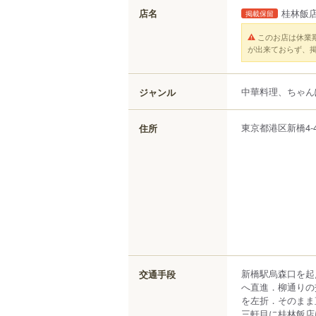
店名
桂林飯
掲載保留
このお店は休業
が出来ておらず、
中華料理、ちゃん
ジャンル
東京都
港区
新橋
4-
住所
新橋駅烏森口を起
交通手段
へ直進．柳通りの
を左折．そのまま
三軒目に桂林飯店