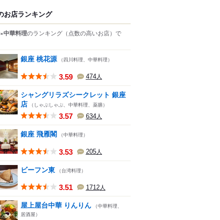
のお店ランキング
×中華料理
のランキング
（点数の高いお店）
で
銀座 桃花源
（四川料理、中華料理）
3.59
474
人
シャングリラズシークレット 銀座
店
（しゃぶしゃぶ、中華料理、薬膳）
3.57
634
人
銀座 飛雁閣
（中華料理）
3.53
205
人
ビーフン東
（台湾料理）
3.51
1712
人
屋上屋台中華 りんりん
（中華料理、
居酒屋）