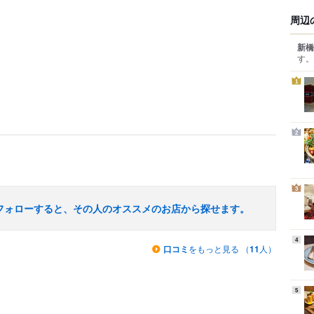
周辺
新橋
す。
1
2
3
フォローすると、その人のオススメのお店から探せます。
4
口コミ
をもっと見る （
11
人）
5