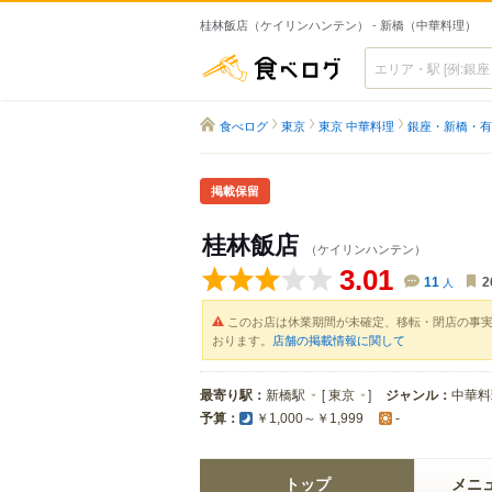
桂林飯店（ケイリンハンテン） - 新橋（中華料理）
食べログ
食べログ
東京
東京 中華料理
銀座・新橋・有
掲載保留
桂林飯店
（ケイリンハンテン）
3.01
11
人
2
このお店は休業期間が未確定、移転・閉店の事
おります。
店舗の掲載情報に関して
最寄り駅：
新橋駅
[
東京
]
ジャンル：
中華料
予算：
￥1,000～￥1,999
-
トップ
メニ