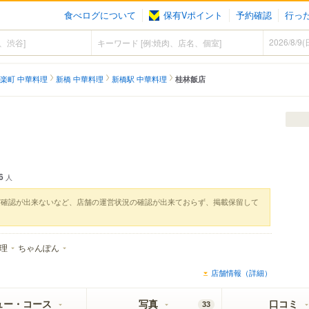
食べログについて
保有Vポイント
予約確認
行っ
楽町 中華料理
新橋 中華料理
新橋駅 中華料理
桂林飯店
6
人
実確認が出来ないなど、店舗の運営状況の確認が出来ておらず、掲載保留して
理
ちゃんぽん
店舗情報（詳細）
ュー・コース
写真
口コミ
33