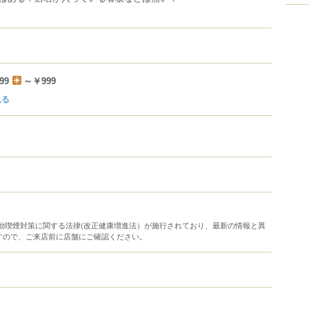
99
～￥999
見る
り受動喫煙対策に関する法律(改正健康増進法）が施行されており、最新の情報と異
すので、ご来店前に店舗にご確認ください。