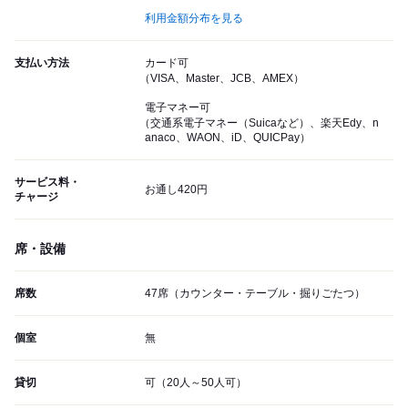
利用金額分布を見る
支払い方法
カード可
（VISA、Master、JCB、AMEX）
電子マネー可
（交通系電子マネー（Suicaなど）、楽天Edy、n
anaco、WAON、iD、QUICPay）
サービス料・
お通し420円
チャージ
席・設備
席数
47席（カウンター・テーブル・掘りごたつ）
個室
無
貸切
可（20人～50人可）