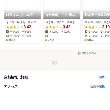
銀座ほんじん 本店
炭火焼鳥ごくう 新橋
日本酒と個室居
本店
まぐろ奉行とか
もつ鍋、焼き鳥、居酒屋
焼き鳥、居酒屋、水炊き
居酒屋、海鮮、焼き
新橋店
3.42
3.43
3.19
￥4,000～￥4,999
￥4,000～￥4,999
￥4,000～￥4,999
Dinner:
Dinner:
Dinner:
￥1,000～￥1,999
-
￥3,000～￥3,999
Lunch:
Lunch:
Lunch:
180人
271人
316人
広告を非表示
店舗情報（詳細）
編集
アクセス
住所を編集