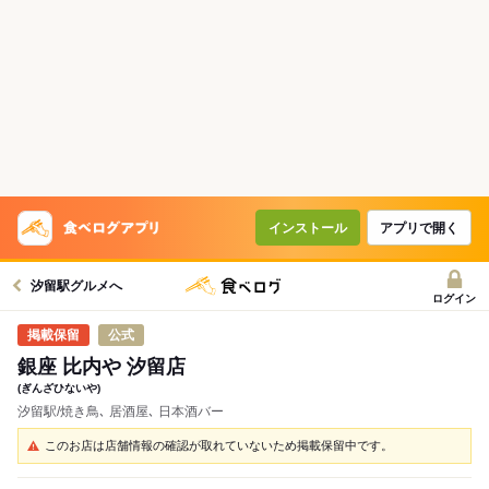
インストール
アプリで開く
汐留駅グルメへ
ログイン
公式
銀座 比内や 汐留店
(ぎんざひないや)
汐留駅/焼き鳥､ 居酒屋､ 日本酒バー
このお店は店舗情報の確認が取れていないため掲載保留中です。