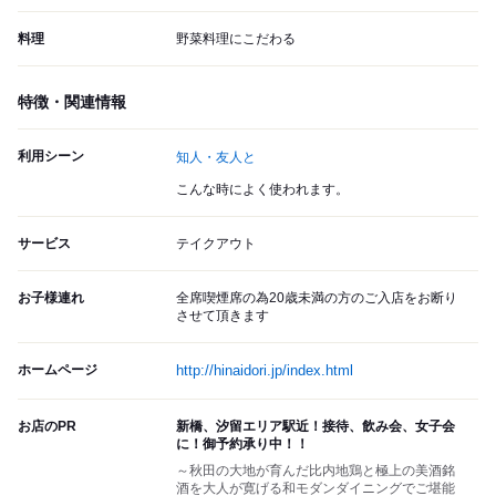
料理
野菜料理にこだわる
特徴・関連情報
利用シーン
知人・友人と
こんな時によく使われます。
サービス
テイクアウト
お子様連れ
全席喫煙席の為20歳未満の方のご入店をお断り
させて頂きます
ホームページ
http://hinaidori.jp/index.html
お店のPR
新橋、汐留エリア駅近！接待、飲み会、女子会
に！御予約承り中！！
～秋田の大地が育んだ比内地鶏と極上の美酒銘
酒を大人が寛げる和モダンダイニングでご堪能