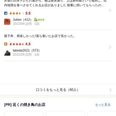
汐留の日本テレビの裏から、横は新虎通り、上は新幹線という場所に、比
内地鶏を食べさせてくれるお店がありました 順番に焼いてもらったので
すが、止まらないです 赤ワインはCrac...
3.5
Dinner:
Julien
（412）
2022/09 訪問
1回
親子丼、美味しかった!落ち着いたお店で良かった。
4.5
Lunch:
tabetai2021
（573）
2022/09 訪問
1回
口コミをもっと見る（60人）
[PR] 近くの焼き鳥のお店
もっと見る