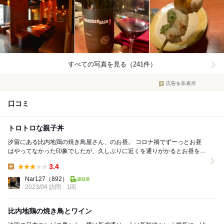
すべての写真を見る（241件）
広告を非表示
口コミ
トロトロな親子丼
汐留にある比内地鶏の焼き鳥屋さん、のお昼。 コロナ禍でずーっとお昼
はやってなかった印象でしたが、久しぶりに近くを通りがかるとお昼をや
っているようだったので訪問。 親子丼は一...
3.4
Lunch:
Nar127
（892）
2023/04 訪問
1回
比内地鶏の焼き鳥とワイン