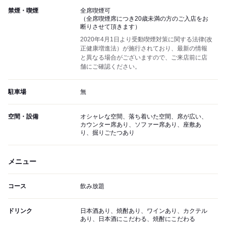
禁煙・喫煙
全席喫煙可
（全席喫煙席につき20歳未満の方のご入店をお
断りさせて頂きます）
2020年4月1日より受動喫煙対策に関する法律(改
正健康増進法）が施行されており、最新の情報
と異なる場合がございますので、ご来店前に店
舗にご確認ください。
駐車場
無
空間・設備
オシャレな空間、落ち着いた空間、席が広い、
カウンター席あり、ソファー席あり、座敷あ
り、掘りごたつあり
メニュー
コース
飲み放題
ドリンク
日本酒あり、焼酎あり、ワインあり、カクテル
あり、日本酒にこだわる、焼酎にこだわる