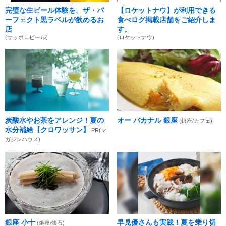
完璧な生ビール体験を。ザ・パ
【ロケットナウ】が利用できる
ーフェクト黒ラベルが飲めるお
食べログ掲載店舗をご紹介しま
店
す。
(サッポロビール)
(ロケットナウ)
炭酸水やお茶をアレンジ！夏の
オー バカナル 銀座
(銀座/カフェ)
水分補給【クロワッサン】
PR(マ
ガジンハウス)
銀座 小十
早見優さんも実践！夏を乗り切
(銀座/懐石)