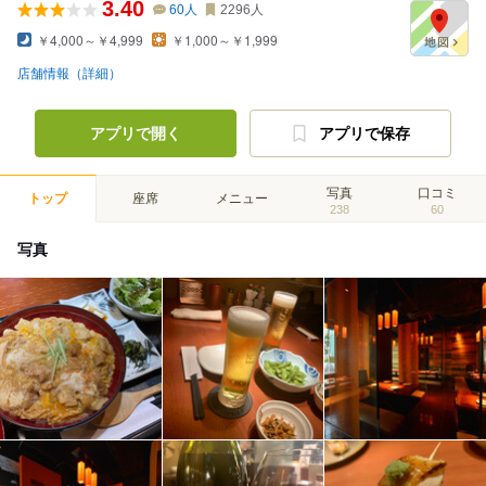
3.40
60
人
2296
人
￥4,000～￥4,999
￥1,000～￥1,999
店舗情報（詳細）
アプリで開く
アプリで保存
写真
口コミ
トップ
座席
メニュー
238
60
写真