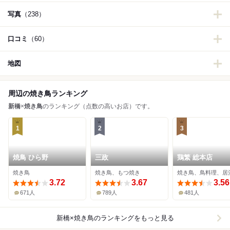
写真
（238）
口コミ
（60）
地図
周辺の焼き鳥ランキング
新橋
×
焼き鳥
のランキング（点数の高いお店）です。
1
2
3
焼鳥 ひら野
三政
鶏繁 総本店
焼き鳥
焼き鳥、もつ焼き
焼き鳥、鳥料理、居
3.72
3.67
3.56
671人
789人
481人
新橋×焼き鳥
のランキングをもっと見る