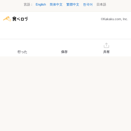
言語：
English
简体中文
繁體中文
한국어
日本語
©Kakaku.com, Inc.
行った
保存
共有