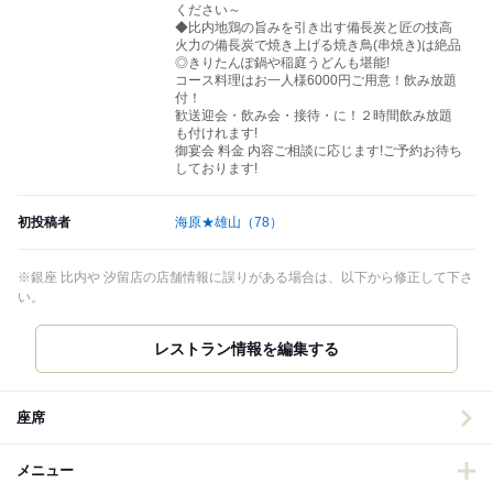
ください～
◆比内地鶏の旨みを引き出す備長炭と匠の技高
火力の備長炭で焼き上げる焼き鳥(串焼き)は絶品
◎きりたんぽ鍋や稲庭うどんも堪能!
コース料理はお一人様6000円ご用意！飲み放題
付！
歓送迎会・飲み会・接待・に！２時間飲み放題
も付けれます!
御宴会 料金 内容ご相談に応じます!ご予約お待ち
しております!
初投稿者
海原★雄山
（78）
※銀座 比内や 汐留店の店舗情報に誤りがある場合は、以下から修正して下さ
い。
レストラン情報を編集する
座席
メニュー