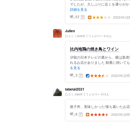
でしたが、久しぶりに近くを通りがかる
詳細を見る
2023/04 訪
？
57
Julien
口コミ 1,808件
フォロワー 412人
比内地鶏の焼き鳥とワイン
汐留の日本テレビの裏から、横は新虎
れるお店がありました 順番に焼いてもら
を見る
2022/09 訪問
？
3
tabetai2021
口コミ 398件
フォロワー 573人
親子丼、美味しかった!落ち着いたお
2022/09 訪問
？
8