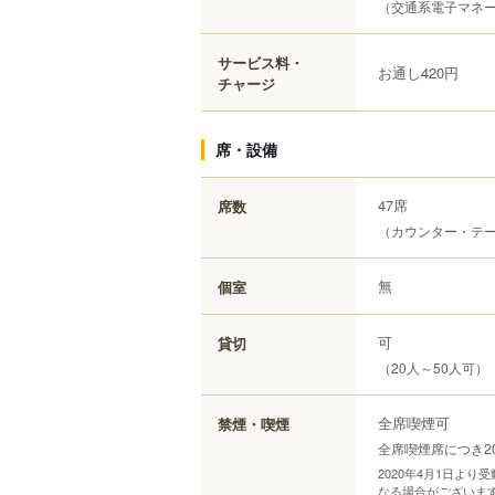
（交通系電子マネー（S
サービス料・
お通し420円
チャージ
席・設備
47席
席数
（カウンター・テ
無
個室
可
貸切
（20人～50人可）
全席喫煙可
禁煙・喫煙
全席喫煙席につき2
2020年4月1日よ
なる場合がございま