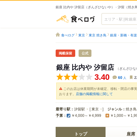
銀座 比内や 汐留店（ぎんざひないや） - 汐留（焼き
食べログ
食べログ
東京
東京 焼き鳥
銀座・新橋・有楽
掲載保留
公式
銀座 比内や 汐留店
（ぎんざひな
3.40
60
人
2
このお店は休業期間が未確定、移転・閉店の事
おります。
店舗の掲載情報に関して
最寄り駅：
汐留駅
[
東京
]
ジャンル：
焼き鳥
予算：
￥4,000～￥4,999
￥1,000～￥1,9
トップ
座席