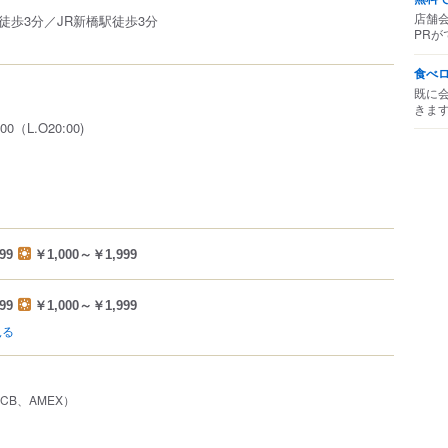
店舗
徒歩3分／JR新橋駅徒歩3分
PRが
食べ
既に
きま
00（L.O20:00)
99
￥1,000～￥1,999
99
￥1,000～￥1,999
見る
、JCB、AMEX）