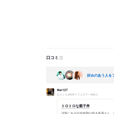
口コミ
？
好みのあう人を
Nar127
口コミ 2,390件
フォロワー 892人
トロトロな親子丼
汐留にある比内地鶏の焼き鳥屋さん、