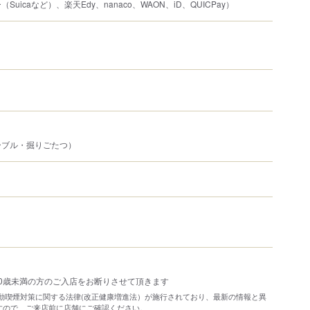
uicaなど）、楽天Edy、nanaco、WAON、iD、QUICPay）
ーブル・掘りごたつ）
0歳未満の方のご入店をお断りさせて頂きます
り受動喫煙対策に関する法律(改正健康増進法）が施行されており、最新の情報と異
すので、ご来店前に店舗にご確認ください。