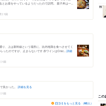
とお昼をやっているようだったので訪問。 親子丼は一...
問
1回
通り、上は新幹線という場所に、比内地鶏を食べさせてく
ったのですが、止まらないです 赤ワインはCrac...
詳細
1回
店で良かった。
詳細を見る
1回
この
口コミ
をもっと見る （
60
人）