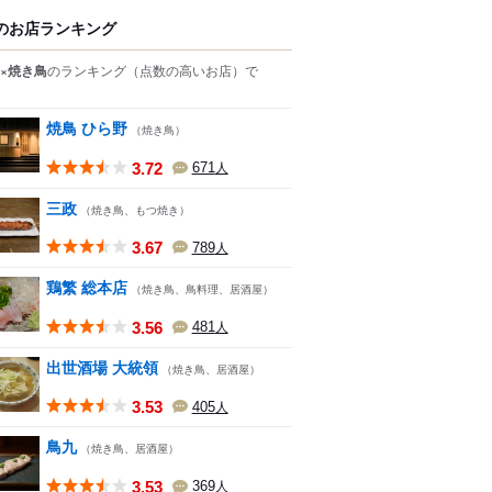
のお店ランキング
×焼き鳥
のランキング
（点数の高いお店）
で
焼鳥 ひら野
（焼き鳥）
3.72
671
人
三政
（焼き鳥、もつ焼き）
3.67
789
人
鶏繁 総本店
（焼き鳥、鳥料理、居酒屋）
3.56
481
人
出世酒場 大統領
（焼き鳥、居酒屋）
3.53
405
人
鳥九
（焼き鳥、居酒屋）
3.53
369
人