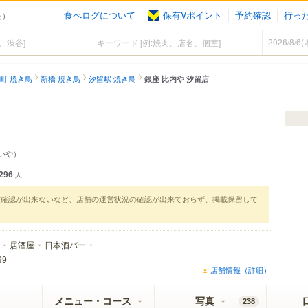
食べログについて
保有Vポイント
予約確認
行っ
鳥）
町 焼き鳥
新橋 焼き鳥
汐留駅 焼き鳥
銀座 比内や 汐留店
いや）
296
人
実確認が出来ないなど、店舗の運営状況の確認が出来ておらず、掲載保留して
居酒屋
日本酒バー
99
店舗情報（詳細）
メニュー・コース
写真
238