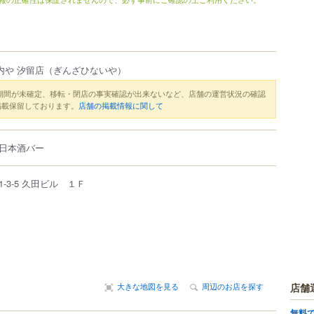
内や 汐留店
（ぎんざひないや）
期間が未確定、移転・閉店の事実確認が出来ないなど、店舗の運営状況の確認
掲載保留しております。
店舗の掲載情報に関して
日本酒バー
1-3-5
久田ビル １Ｆ
店舗
大きな地図を見る
周辺のお店を探す
無料