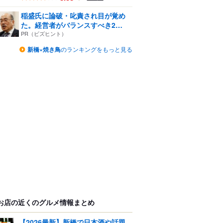
稲盛氏に論破・叱責され目が覚め
た。経営者がバランスすべき2
つ...
PR（ビズヒント）
新橋×焼き鳥
のランキングをもっと見る
お店の近くのグルメ情報まとめ
【2026最新】新橋で日本酒や話題