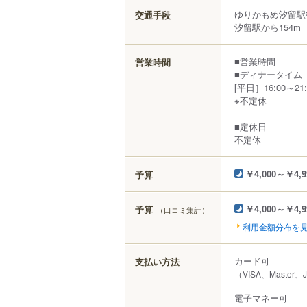
ゆりかもめ汐留駅
交通手段
汐留駅から154m
■営業時間
営業時間
■ディナータイム
[平日］16:00～21:
※不定休
■定休日
不定休
予算
￥4,000～￥4,9
予算
（口コミ集計）
￥4,000～￥4,9
利用金額分布を
カード可
支払い方法
（VISA、Master
電子マネー可