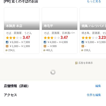
[PR] 近くのそばのお店
もっと見る
本陣房 本店
寿毛平
焼鳥 ハレツバメ 
店
そば、居酒屋、うどん
そば、居酒屋、日本酒バー
焼き鳥、居酒屋、そ
3.47
3.47
3.23
￥6,000～￥7,999
￥4,000～￥4,999
￥3,000～￥3,999
Dinner:
Dinner:
Dinner:
￥1,000～￥1,999
～￥999
-
Lunch:
Lunch:
Lunch:
234人
461人
159人
広告を非表示
店舗情報（詳細）
編集
アクセス
住所を編集