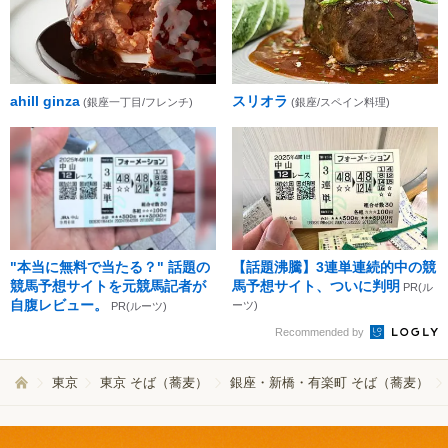
ahill ginza
スリオラ
(銀座一丁目/フレンチ)
(銀座/スペイン料理)
"本当に無料で当たる？" 話題の
【話題沸騰】3連単連続的中の競
競馬予想サイトを元競馬記者が
馬予想サイト、ついに判明
PR(ル
自腹レビュー。
ーツ)
PR(ルーツ)
Recommended by
東京
東京 そば（蕎麦）
銀座・新橋・有楽町 そば（蕎麦）