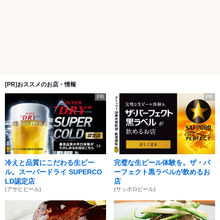
[PR]おススメのお店・情報
PR
PR
冷えと品質にこだわる生ビー
完璧な生ビール体験を。ザ・パ
ル。スーパードライ SUPERCO
ーフェクト黒ラベルが飲めるお
LD認定店
店
(アサヒビール)
(サッポロビール)