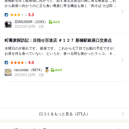
新橋駅を出て銀座側に向かうと、必ず通る交差点の角に有る蕎麦店 これ
から銀座へ向かうのに立ち食い蕎麦に寄る機会も無く「肉そば そば田 新
橋店」 でも今日は都バスに乗る前に１時間以...
3.3
Dinner:
ZDM1000R
（2293）
2023/10 訪問
1回
町蕎麦探訪記：目指せ百迷店 ＃１２７ 新橋駅銀座口交差点
水曜日の夕暮れです。 銀座です。 これから七丁目でお鮨の予定ですが、
お昼を何も食べていない、というか、食べる間も無かったラッコ。 キュ
ゥ、キュゥ、キュルルルルと悲...
4.0
Dinner:
raccostar
（9874）
2023/01 訪問
1回
口コミをもっと見る（271人）