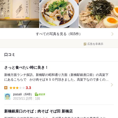
すべての写真を見る（915件）
広告を非表示
口コミ
さっと食べたい時に良き！
新橋方面ランチ探訪。新橋駅の昭和通り方面（新橋駅銀座口前）の高架下
にあるこちらで かけ肉そば８５０円頂きました。高架下なので多くの人
が行きかいます。 店内は基本スタンド式な...
3.3
Lunch:
pasali
（648）
2023/11 訪問
1回
新橋銀座口のそば；肉そば そば田 新橋店