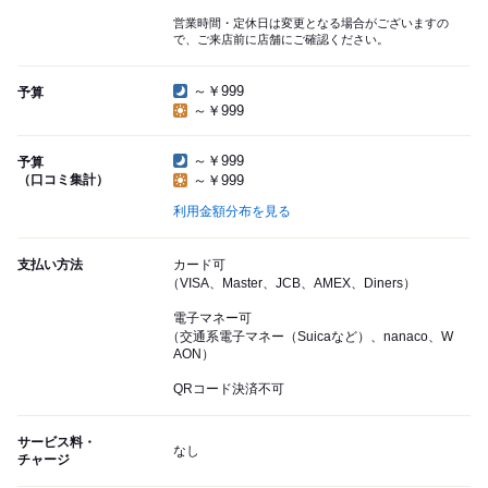
営業時間・定休日は変更となる場合がございますの
で、ご来店前に店舗にご確認ください。
～￥999
予算
～￥999
～￥999
予算
（口コミ集計）
～￥999
利用金額分布を見る
支払い方法
カード可
（VISA、Master、JCB、AMEX、Diners）
電子マネー可
（交通系電子マネー（Suicaなど）、nanaco、W
AON）
QRコード決済不可
サービス料・
なし
チャージ