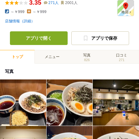
3.35
271
人
2001
人
～￥999
～￥999
店舗情報（詳細）
アプリで開く
アプリで保存
写真
口コミ
トップ
メニュー
826
271
写真