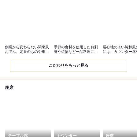
創業から変わらない関東風
季節の食材を使用したお刺
居心地のよい純和風
おでん。定番のものや季節
身や焼物など一品料理にも
には、カウンター席
の食材など
ご注目
敷個室など
こだわりをもっと見る
座席
テーブル席
カウンター
座敷