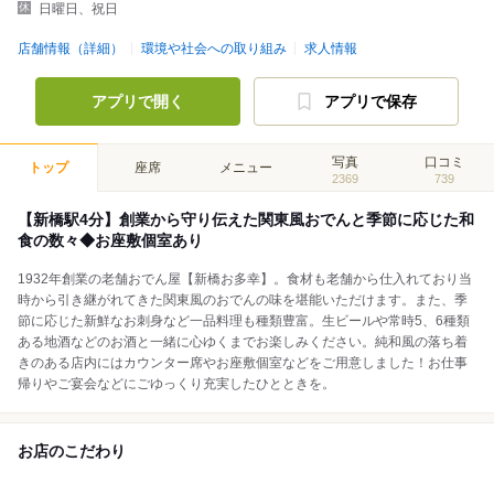
日曜日、祝日
店舗情報（詳細）
環境や社会への取り組み
求人情報
アプリで開く
アプリで保存
写真
口コミ
トップ
座席
メニュー
2369
739
【新橋駅4分】創業から守り伝えた関東風おでんと季節に応じた和
食の数々◆お座敷個室あり
1932年創業の老舗おでん屋【新橋お多幸】。食材も老舗から仕入れており当
時から引き継がれてきた関東風のおでんの味を堪能いただけます。また、季
節に応じた新鮮なお刺身など一品料理も種類豊富。生ビールや常時5、6種類
ある地酒などのお酒と一緒に心ゆくまでお楽しみください。純和風の落ち着
きのある店内にはカウンター席やお座敷個室などをご用意しました！お仕事
帰りやご宴会などにごゆっくり充実したひとときを。
お店のこだわり