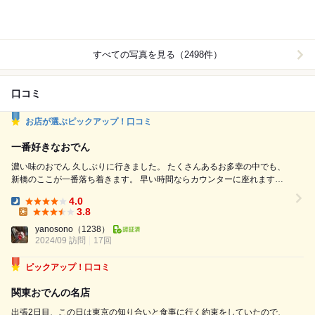
すべての写真を見る（2498件）
口コミ
お店が選ぶピックアップ！口コミ
一番好きなおでん
濃い味のおでん 久しぶりに行きました。 たくさんあるお多幸の中でも、
新橋のここが一番落ち着きます。 早い時間ならカウンターに座れます。
予約すれば安心ですが、カウンター席の予約ができるかはわかりません。
4.0
（頂いたもの 4,250円） ねぎ豆腐 おでん がんもどき すじ（魚の）
Dinner:
3.8
飯蛸 牛すじ 大根 サッポロラガー大ビン 酎ハイ ハイボール ...
Lunch:
yanosono
（1238）
2024/09 訪問
17回
ピックアップ！口コミ
関東おでんの名店
出張2日目、この日は東京の知り合いと食事に行く約束をしていたので、