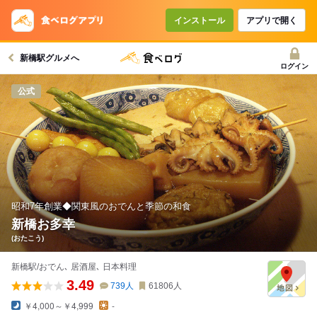
コースで使えるクーポン
戻る
インストール
アプリで開く
新橋駅グルメへ
クーポンを利用せず予約する
ログイン
公式
昭和7年創業◆関東風のおでんと季節の和食
新橋お多幸
(おたこう)
新橋駅/おでん､ 居酒屋､ 日本料理
3.49
739
人
61806
人
￥4,000～￥4,999
-