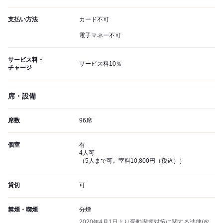
支払い方法
カード不可
電子マネー不可
サービス料・
サービス料10％
チャージ
席・設備
席数
96席
個室
有
4人可
（5人まで可。室料10,800円（税込））
貸切
可
禁煙・喫煙
分煙
2020年4月1日より受動喫煙対策に関する法律(改