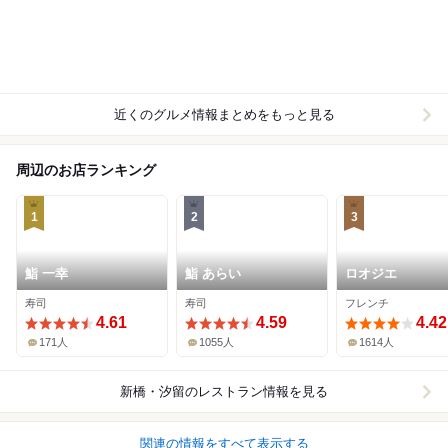
近くのグルメ情報まとめをもっと見る
周辺のお店ランキング
1
2
3
鮨 一幸
鮨 あらい
ロオジエ
寿司
寿司
フレンチ
4.61
4.59
4.42
171人
1055人
1614人
新橋・汐留
のレストラン情報を見る
関連の情報をすべて表示する