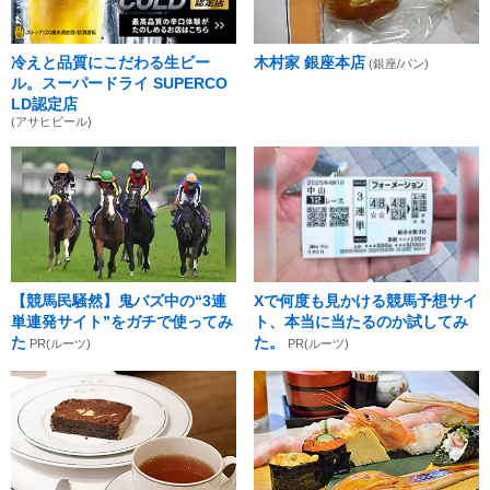
冷えと品質にこだわる生ビー
木村家 銀座本店
(銀座/パン)
ル。スーパードライ SUPERCO
LD認定店
(アサヒビール)
【競馬民騒然】鬼バズ中の“3連
Xで何度も見かける競馬予想サイ
単連発サイト”をガチで使ってみ
ト、本当に当たるのか試してみ
た
た。
PR(ルーツ)
PR(ルーツ)