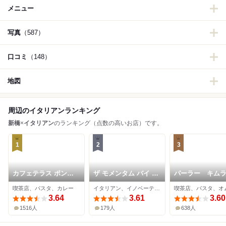
メニュー
写真
（587）
口コミ
（148）
地図
周辺のイタリアンランキング
新橋
×
イタリアン
のランキング（点数の高いお店）です。
1
2
3
カフェテラス ポンヌ
ザ モメンタム バイ ポ
パーラー キム
フ
ルシェ
喫茶店、パスタ、カレー
イタリアン、イノベーティブ、ワインバー
3.64
3.61
3.60
1516人
179人
638人