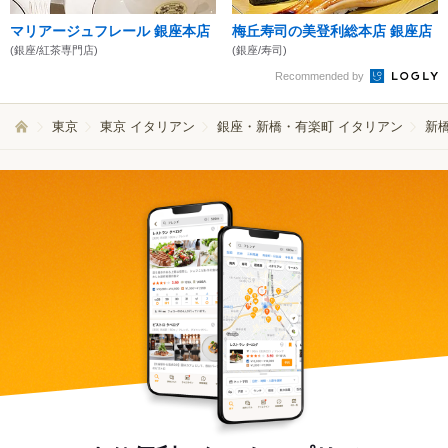
マリアージュフレール 銀座本店
梅丘寿司の美登利総本店 銀座店
(銀座/紅茶専門店)
(銀座/寿司)
Recommended by
東京
東京 イタリアン
銀座・新橋・有楽町 イタリアン
新