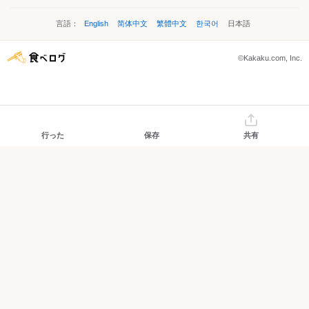
言語：
English
简体中文
繁體中文
한국어
日本語
©Kakaku.com, Inc.
行った
保存
共有