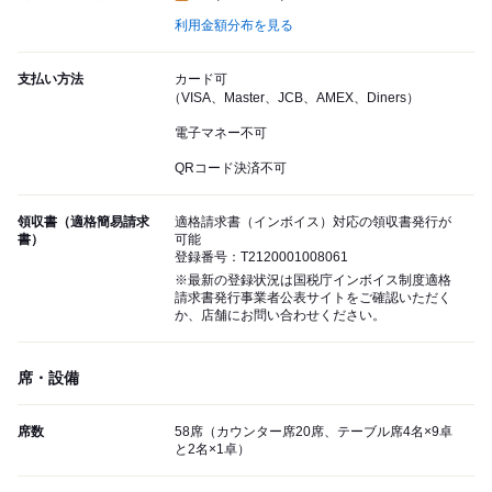
利用金額分布を見る
支払い方法
カード可
（VISA、Master、JCB、AMEX、Diners）
電子マネー不可
QRコード決済不可
領収書（適格簡易請求
適格請求書（インボイス）対応の領収書発行が
書）
可能
登録番号：T2120001008061
※最新の登録状況は国税庁インボイス制度適格
請求書発行事業者公表サイトをご確認いただく
か、店舗にお問い合わせください。
席・設備
席数
58席（カウンター席20席、テーブル席4名×9卓
と2名×1卓）