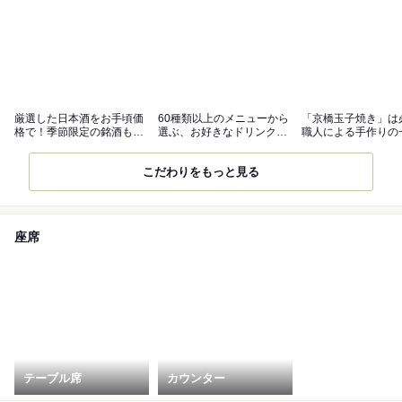
厳選した日本酒をお手頃価
60種類以上のメニューから
「京橋玉子焼き」は
格で！季節限定の銘酒もお
選ぶ、お好きなドリンクを
職人による手作りの
見逃しなく
楽しんで
理が勢揃い
こだわりをもっと見る
座席
テーブル席
カウンター