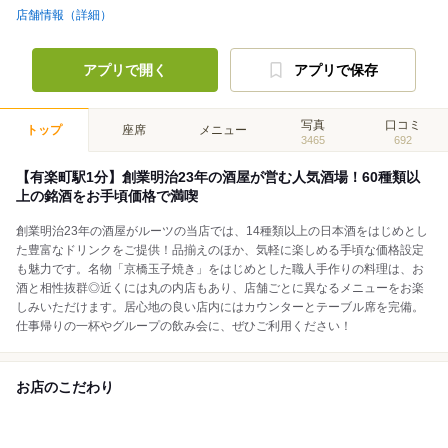
店舗情報（詳細）
アプリで開く
アプリで保存
写真
口コミ
トップ
座席
メニュー
3465
692
【有楽町駅1分】創業明治23年の酒屋が営む人気酒場！60種類以
上の銘酒をお手頃価格で満喫
創業明治23年の酒屋がルーツの当店では、14種類以上の日本酒をはじめとし
た豊富なドリンクをご提供！品揃えのほか、気軽に楽しめる手頃な価格設定
も魅力です。名物「京橋玉子焼き」をはじめとした職人手作りの料理は、お
酒と相性抜群◎近くには丸の内店もあり、店舗ごとに異なるメニューをお楽
しみいただけます。居心地の良い店内にはカウンターとテーブル席を完備。
仕事帰りの一杯やグループの飲み会に、ぜひご利用ください！
お店のこだわり