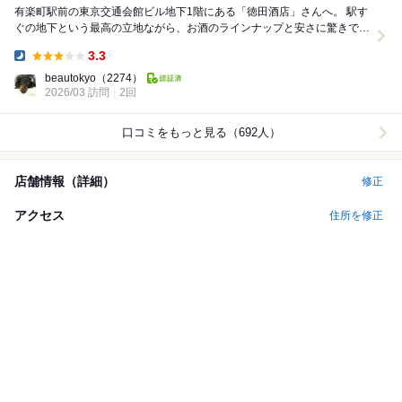
有楽町駅前の東京交通会館ビル地下1階にある「徳田酒店」さんへ。 駅す
ぐの地下という最高の立地ながら、お酒のラインナップと安さに驚きで
す。 【いただいたお酒と料理】 日本酒（一...
3.3
Dinner:
beautokyo
（2274）
2026/03 訪問
2回
口コミをもっと見る（692人）
店舗情報（詳細）
修正
アクセス
住所を修正