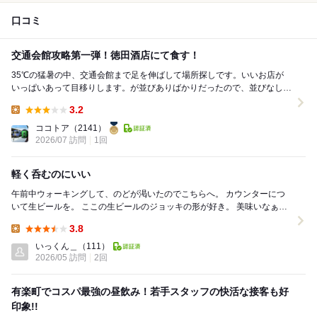
口コミ
交通会館攻略第一弾！徳田酒店にて食す！
35℃の猛暑の中、交通会館まで足を伸ばして場所探しです。いいお店が
いっぱいあって目移りします。￼が並びありばかりだったので、並びなしの
徳田酒店さんへ… 昼飲みやっているので、周りは...
3.2
Lunch:
ココトア
（2141）
2026/07 訪問
1回
軽く呑むのにいい
午前中ウォーキングして、のどが渇いたのでこちらへ。 カウンターにつ
いて生ビールを。 ここの生ビールのジョッキの形が好き。 美味いなぁ。
メニューにカツオ塩タタキがあ...
3.8
Lunch:
いっくん＿
（111）
2026/05 訪問
2回
有楽町でコスパ最強の昼飲み！若手スタッフの快活な接客も好
印象!!