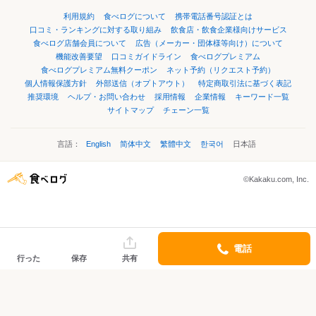
利用規約
食べログについて
携帯電話番号認証とは
口コミ・ランキングに対する取り組み
飲食店・飲食企業様向けサービス
食べログ店舗会員について
広告（メーカー・団体様等向け）について
機能改善要望
口コミガイドライン
食べログプレミアム
食べログプレミアム無料クーポン
ネット予約（リクエスト予約）
個人情報保護方針
外部送信（オプトアウト）
特定商取引法に基づく表記
推奨環境
ヘルプ・お問い合わせ
採用情報
企業情報
キーワード一覧
サイトマップ
チェーン一覧
言語：
English
简体中文
繁體中文
한국어
日本語
©Kakaku.com, Inc.
電話
行った
保存
共有