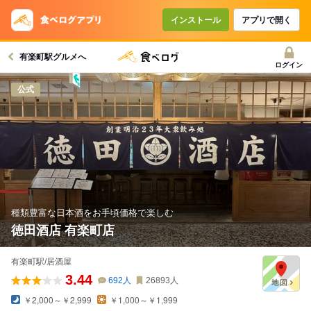
インストール
アプリで開く
有楽町駅グルメへ
ログイン
公式
種類豊富な日本酒をお手頃価格で楽しむ
徳田酒店 有楽町店
有楽町駅/居酒屋
3.44
692
人
26893
人
￥2,000～￥2,999
￥1,000～￥1,999