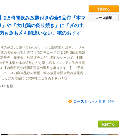
予約する
】2.5時間飲み放題付き◎全9品◎『本マ
コース詳細
り』や『大山鶏の炙り焼き』に『〆の土
肉も魚も〆も間違いない、穂のおすす
りの刺身5点盛り合わせや、『大山鶏の炙り焼き』、さら
穂の名物をお楽しみ頂ける定番コース◎ 2.5時間飲み放題
、忘年会・新年会、歓送迎会など、多彩なシーンでご利用
で、銘柄日本酒や本格焼酎なども楽しめるプレミアム飲み放題
♪ 【内容変更や時間変更等の調整も承ります！】 ご予算
て、コース内容や品数の変更、飲み放題時間や飲み放題内
詳しくはお電話にてお気軽にご相談下さい！◎
～65名様
コース
をもっと見る（4件）
投稿する