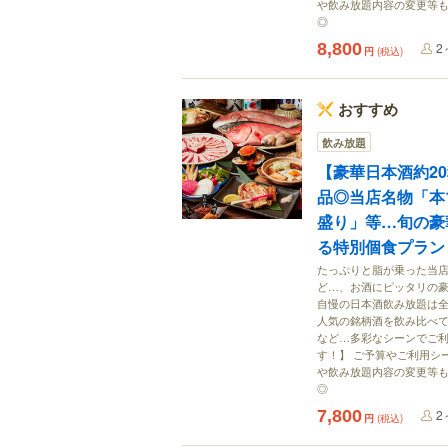
や飲み放題内容の変更等も
◎
8,800
2
円
(税込)
おすすめ
飲み放題
【豪華日本酒約2
品◎当店名物「本
盛り」等…旬の豪
る特別個食プラン【
たっぷりと脂が乗った当店
ど…、お酒にピッタリの
自慢の日本酒飲み放題は全
人気の銘柄酒を飲み比べて
など…多彩なシーンでご利
す！】 ご予算やご利用シ
や飲み放題内容の変更等も
◎
7,800
2
円
(税込)