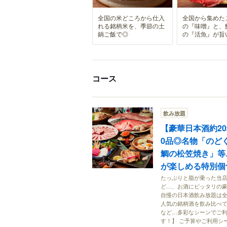
全国の米どころから仕入
全国から集めた
れる銘柄米を、季節の土
の『味噌』と、
鍋ご飯で◎
の『活魚』が旨
コース
飲み放題
【豪華日本酒約2
0品◎名物「のど
鯛の松笠焼き」等
が楽しめる特別個食
たっぷりと脂が乗った当店
ど…、お酒にピッタリの
自慢の日本酒飲み放題は全
人気の銘柄酒を飲み比べて
など…多彩なシーンでご利
す！】 ご予算やご利用シ