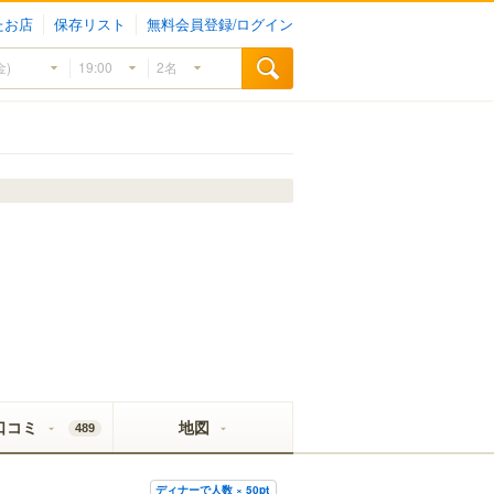
たお店
保存リスト
無料会員登録/ログイン
口コミ
地図
489
ディナーで人数 × 50pt