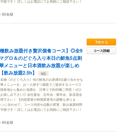
可能です！ 詳しくはお電話にてお気軽にご相談下さい！
～65名様
予約する
0種飲み放題付き贅沢個食コース】◎全9
コース詳細
マグロ＆のどぐろ入り本日の鮮魚5点刺
華メニューと日本酒飲み放題が楽しめ
飲み放題2.5h】
9品
名物《のどぐろ入り》旬の鮮魚のお刺身5点盛り合わせな
豪華メニューを、お一人様ずつ個皿でご提供するコース◎
国各地から集めた地酒を、日替りで約20種ご用意！ぜひ
お楽しみ下さい◎ 会社宴会、忘年会・新年会、歓送迎会
用下さい！ 【内容変更や時間変更等の調整も承りま
ーンに合わせて、コース内容や品数の変更、飲み放題時間
可能です！ 詳しくはお電話にてお気軽にご相談下さい！
～65名様