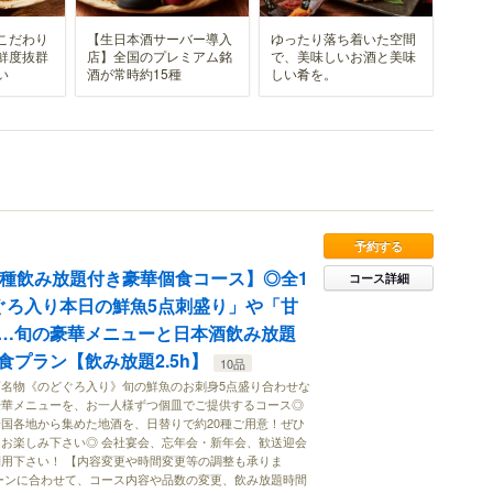
こだわり
【生日本酒サーバー導入
ゆったり落ち着いた空間
鮮度抜群
店】全国のプレミアム銘
で、美味しいお酒と美味
い
酒が常時約15種
しい肴を。
予約する
0種飲み放題付き豪華個食コース】◎全1
コース詳細
ぐろ入り本日の鮮魚5点刺盛り」や「甘
…旬の豪華メニューと日本酒飲み放題
プラン【飲み放題2.5h】
10品
名物《のどぐろ入り》旬の鮮魚のお刺身5点盛り合わせな
豪華メニューを、お一人様ずつ個皿でご提供するコース◎
国各地から集めた地酒を、日替りで約20種ご用意！ぜひ
お楽しみ下さい◎ 会社宴会、忘年会・新年会、歓送迎会
用下さい！ 【内容変更や時間変更等の調整も承りま
ーンに合わせて、コース内容や品数の変更、飲み放題時間