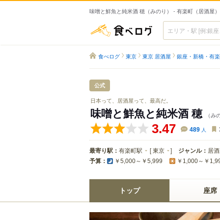
味噌と鮮魚と純米酒 穂（みのり） - 有楽町（居酒屋）
食べログ
食べログ
東京
東京 居酒屋
銀座・新橋・有楽
公式
日本って、居酒屋って、最高だ。
味噌と鮮魚と純米酒 穂
（み
3.47
489
人
最寄り駅：
有楽町駅
[
東京
]
ジャンル：
居酒
予算：
￥5,000～￥5,999
￥1,000～￥1,9
トップ
座席