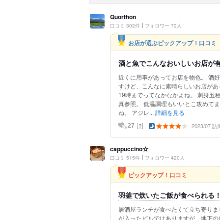
Quorthon
口コミ 302件
フォロワー 72人
お店が選ぶピックアップ！口コミ
酒と魚でこんなおいしいお店が
近くに用事があってお店を物色。 酒
すけど、こんなに素晴らしいお店があ
19時までってなかなかよね。 刺身五
真参照。 低温調理もいいとこ攻めて
ね。 アジレ...
詳細を見る
2023/07 訪
？
27
cappuccino☆
口コミ 515件
フォロワー 420人
ピックアップ！口コミ
羽釜で炊いたご飯が食べられる
居酒屋ランチが食べたくて立ち寄りま
が入ったビルではありますが、地下のレ