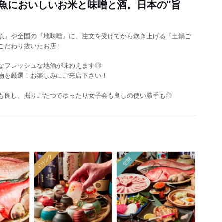
魚においしいお米と味噌と酒。日本の"旨
魚』や全国の『地味噌』に、注文を受けてから炊き上げる『土鍋ご
こだわり抜いたお店！
なフレッシュな地酒が味わえます◎
物を厳選！お楽しみにご来店下さい！
も良し、掘りごたつでゆったり女子会も良しの使い勝手も◎
ドリンク
空間