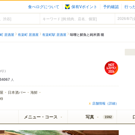
食べログについて
保有Vポイント
予約確認
行っ
町 居酒屋
有楽町 居酒屋
有楽町駅 居酒屋
味噌と鮮魚と純米酒 穂
のり）
34067
人
屋
日本酒バー
海鮮
99
店舗情報（詳細）
メニュー・コース
写真
1592