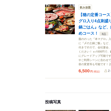
飲み放題
【穂の定番コース
グロ入り4点刺盛
鍋ごはん』など、
めコース！
8品
脂ののった『本マグロ』入
に『〆の土鍋ご飯』など、
付きですので、会社宴会
ください！ ※+1000円
にグレードアップ可能です
やご利用シーンに合わせ
容の変更等も可能です！ 
6,500
2
円
(税込)
投稿写真