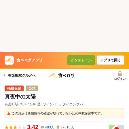
コースで使えるクーポン
戻る
クーポンを利用せず予約する
インストール
アプリで開く
有楽町駅グルメへ
ログイン
公式
真夜中の太陽
有楽町駅/スペイン料理､ ワインバー､ ダイニングバー
このお店は店舗情報の確認が取れていないため掲載保留中です。
3.42
483
人
37610
人