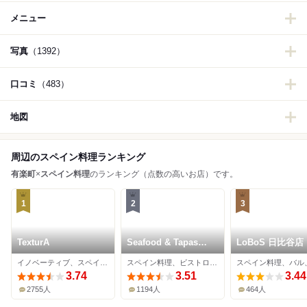
メニュー
写真
（1392）
口コミ
（483）
地図
周辺のスペイン料理ランキング
有楽町
×
スペイン料理
のランキング（点数の高いお店）です。
1
2
3
TexturA
Seafood & Tapas
LoBoS 日比谷店
LUBINA
イノベーティブ、スペイン料理、中華料理
スペイン料理、ビストロ、ワインバー
3.74
3.51
3.44
2755人
1194人
464人