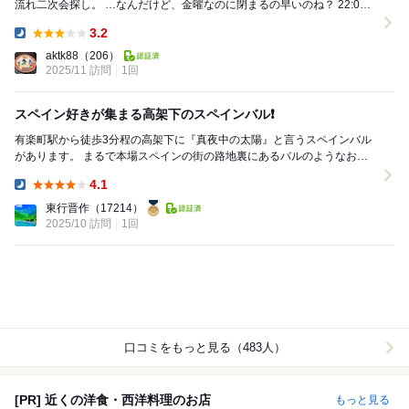
流れ二次会探し。 …なんだけど、金曜なのに閉まるの早いのね？ 22:00
くらいなのにどこも入れず、最終的に辿り...
3.2
Dinner:
aktk88
（206）
2025/11 訪問
1回
スペイン好きが集まる高架下のスペインバル❗️
有楽町駅から徒歩3分程の高架下に『真夜中の太陽』と言うスペインバル
があります。 まるで本場スペインの街の路地裏にあるバルのようなお店
で、毎晩たくさんのビジネスマンや常連客で賑わっ...
4.1
Dinner:
東行晋作
（17214）
2025/10 訪問
1回
口コミをもっと見る（483人）
[PR] 近くの洋食・西洋料理のお店
もっと見る