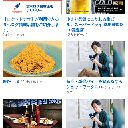
【ロケットナウ】が利用できる
冷えと品質にこだわる生ビー
食べログ掲載店舗をご紹介しま
ル。スーパードライ SUPERCO
す。
LD認定店
(ロケットナウ)
(アサヒビール)
銀座 しまだ
短期・単発バイトを始めるなら
(東銀座/割烹)
ショットワークス
PR(ショットワー
クス)