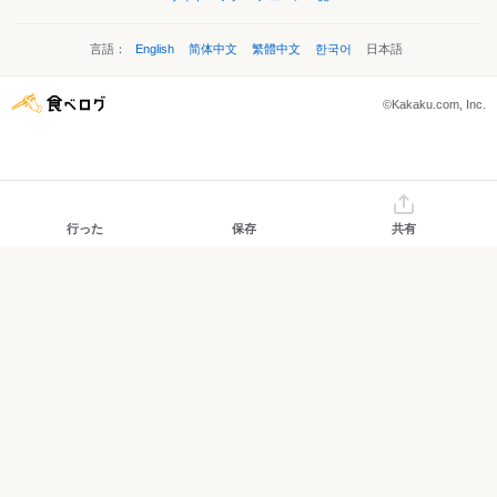
言語：
English
简体中文
繁體中文
한국어
日本語
©Kakaku.com, Inc.
行った
保存
共有