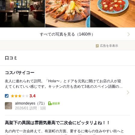
すべての写真を見る（1460件）
広告を非表示
口コミ
コスパサイコー
友人に連れられて訪問。「Hola〜」とドアを元気に開けてお店の人が迎
えてくれていい感じです。キッチンの方も含めて3名のスペイン語圏の
方々が陽気に接客してくれます。 今日はエビの太...
3.4
Dinner:
almondeyes
（71）
2026/01 訪問
1回
高架下の異国は雰囲気最高で二次会にピッタリよね！！
丸の内で一次会終えて、有楽町の方面、要するに俺らの住みやすい街へと