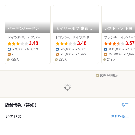
バーデンバーデン
カイザーホフ 東京国
レストラン トヨ 
際フォーラム前店
キョー
ドイツ料理、ビアバー
ビアバー、ドイツ料理
3.48
3.48
3.57
￥3,000～￥3,999
￥5,000～￥5,999
￥15,000～￥19,9
Dinner:
Dinner:
Dinner:
-
￥1,000～￥1,999
￥6,000～￥7,999
Lunch:
Lunch:
Lunch:
725人
293人
242人
広告を非表示
店舗情報（詳細）
修正
アクセス
住所を修正