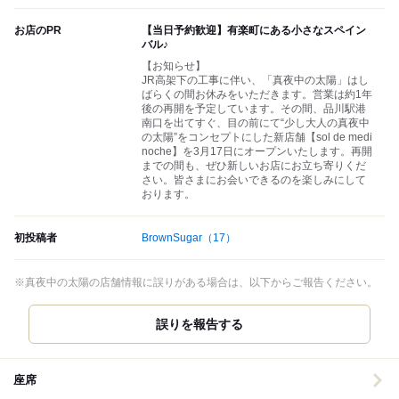
お店のPR
【当日予約歓迎】有楽町にある小さなスペイン
バル♪
【お知らせ】
JR高架下の工事に伴い、「真夜中の太陽」はし
ばらくの間お休みをいただきます。営業は約1年
後の再開を予定しています。その間、品川駅港
南口を出てすぐ、目の前にて“少し大人の真夜中
の太陽”をコンセプトにした新店舗【sol de medi
noche】を3月17日にオープンいたします。再開
までの間も、ぜひ新しいお店にお立ち寄りくだ
さい。皆さまにお会いできるのを楽しみにして
おります。
初投稿者
BrownSugar
（17）
※真夜中の太陽の店舗情報に誤りがある場合は、以下からご報告ください。
誤りを報告する
座席