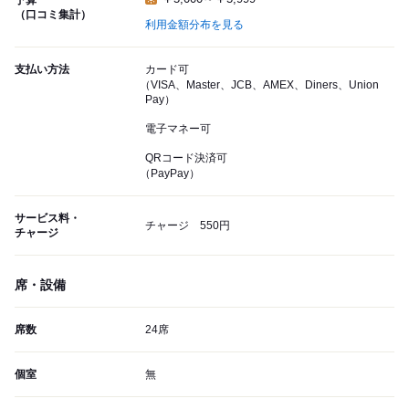
予算
（口コミ集計）
利用金額分布を見る
支払い方法
カード可
（VISA、Master、JCB、AMEX、Diners、Union
Pay）
電子マネー可
QRコード決済可
（PayPay）
サービス料・
チャージ 550円
チャージ
席・設備
席数
24席
個室
無