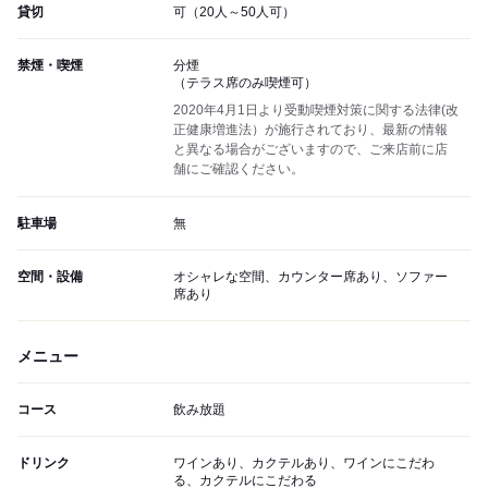
貸切
可（20人～50人可）
禁煙・喫煙
分煙
（テラス席のみ喫煙可）
2020年4月1日より受動喫煙対策に関する法律(改
正健康増進法）が施行されており、最新の情報
と異なる場合がございますので、ご来店前に店
舗にご確認ください。
駐車場
無
空間・設備
オシャレな空間、カウンター席あり、ソファー
席あり
メニュー
コース
飲み放題
ドリンク
ワインあり、カクテルあり、ワインにこだわ
る、カクテルにこだわる