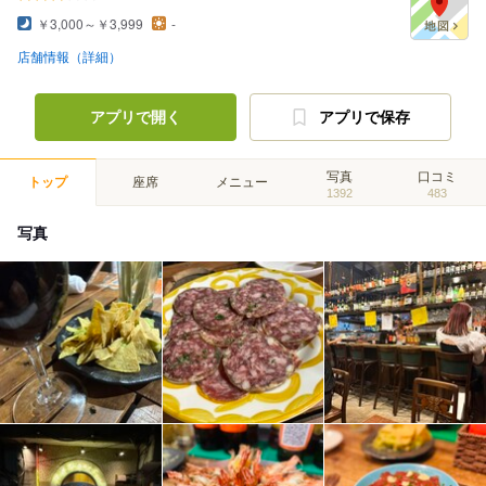
￥3,000～￥3,999
-
店舗情報（詳細）
アプリで開く
アプリで保存
写真
口コミ
トップ
座席
メニュー
1392
483
写真