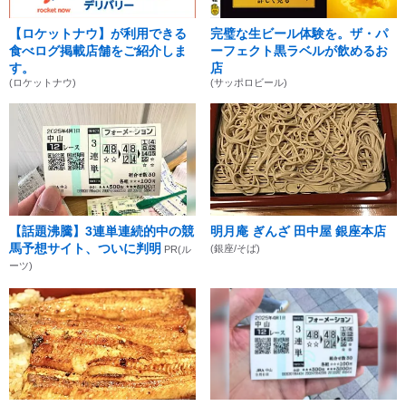
【ロケットナウ】が利用できる
完璧な生ビール体験を。ザ・パ
食べログ掲載店舗をご紹介しま
ーフェクト黒ラベルが飲めるお
す。
店
(ロケットナウ)
(サッポロビール)
【話題沸騰】3連単連続的中の競
明月庵 ぎんざ 田中屋 銀座本店
馬予想サイト、ついに判明
(銀座/そば)
PR(ル
ーツ)