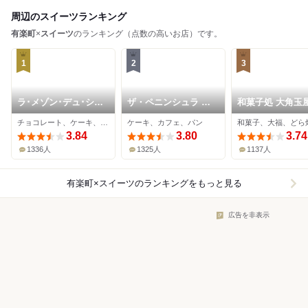
周辺のスイーツランキング
有楽町
×
スイーツ
のランキング（点数の高いお店）です。
1
2
3
ラ･メゾン･デュ･ショ
ザ・ペニンシュラ ブ
和菓子処 大角玉屋
コラ 丸の内店
ティック＆カフェ
座店
チョコレート、ケーキ、カフェ
ケーキ、カフェ、パン
和菓子、大福、どら
3.84
3.80
3.74
1336人
1325人
1137人
有楽町×スイーツ
のランキングをもっと見る
広告を非表示