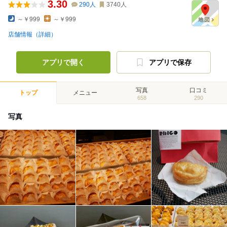
3.30
290
人
3740
人
～￥999
～￥999
店舗情報（詳細）
アプリで開く
アプリで保存
写真
口コミ
トップ
メニュー
658
290
写真