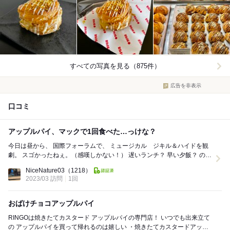
すべての写真を見る（875件）
広告を非表示
口コミ
アップルパイ、マックで1回食べた…っけな？
今日は昼から、 国際フォーラムで、 ミュージカル ジキル＆ハイドを観
劇。 スゴかったねぇ。（感嘆しかない！） 遅いランチ？ 早い夕飯？ の前
に、 アップル...
NiceNature03
（1218）
2023/03 訪問
1回
おばけチョコアップルパイ
RINGOは焼きたてカスタード アップルパイの専門店！ いつでも出来立て
の アップルパイを買って帰れるのは嬉しい ・焼きたてカスタードアップ