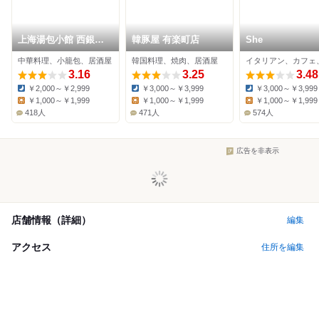
上海湯包小館 西銀座
韓豚屋 有楽町店
She
店
中華料理、小籠包、居酒屋
韓国料理、焼肉、居酒屋
3.16
3.25
3.48
￥2,000～￥2,999
￥3,000～￥3,999
￥3,000～￥3,999
Dinner:
Dinner:
Dinner:
￥1,000～￥1,999
￥1,000～￥1,999
￥1,000～￥1,999
Lunch:
Lunch:
Lunch:
418人
471人
574人
広告を非表示
店舗情報（詳細）
編集
アクセス
住所を編集