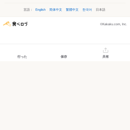
言語：
English
简体中文
繁體中文
한국어
日本語
©Kakaku.com, Inc.
行った
保存
共有