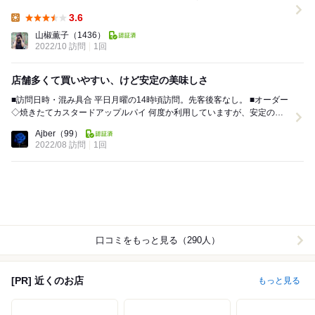
ルパイ ・焼きたてカス...
3.6
Lunch:
山椒薫子
（1436）
2022/10 訪問
1回
店舗多くて買いやすい、けど安定の美味しさ
■訪問日時・混み具合 平日月曜の14時頃訪問。先客後客なし。 ■オーダー
◇焼きたてカスタードアップルパイ 何度か利用していますが、安定の美
味しさ。いつも説明書通りにレ...
Ajber
（99）
2022/08 訪問
1回
口コミをもっと見る（290人）
[PR] 近くのお店
もっと見る