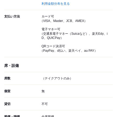
利用金額分布を見る
支払い方法
カード可
（VISA、Master、JCB、AMEX）
電子マネー可
（交通系電子マネー（Suicaなど）、楽天Edy、i
D、QUICPay）
QRコード決済可
（PayPay、d払い、楽天ペイ、au PAY）
席・設備
席数
（テイクアウトのみ）
個室
無
貸切
不可
禁煙・喫煙
全席禁煙