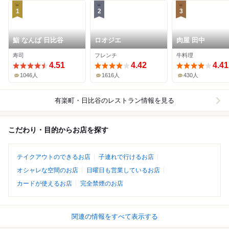
1
2
3
鮨 なんば 日比谷
ロオジエ
肉屋 田中
寿司
フレンチ
牛料理
4.51
4.42
4.41
1046人
1616人
430人
有楽町・日比谷
のレストラン情報を見る
こだわり・目的からお店を探す
テイクアウトのできるお店
子連れで行けるお店
オシャレな空間のお店
日曜日も営業しているお店
カードが使えるお店
完全禁煙のお店
関連の情報をすべて表示する