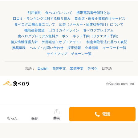
利用規約
食べログについて
携帯電話番号認証とは
口コミ・ランキングに対する取り組み
飲食店・飲食企業様向けサービス
食べログ店舗会員について
広告（メーカー・団体様等向け）について
機能改善要望
口コミガイドライン
食べログプレミアム
食べログプレミアム無料クーポン
ネット予約（リクエスト予約）
個人情報保護方針
外部送信（オプトアウト）
特定商取引法に基づく表記
推奨環境
ヘルプ・お問い合わせ
採用情報
企業情報
キーワード一覧
サイトマップ
チェーン一覧
言語：
English
简体中文
繁體中文
한국어
日本語
©Kakaku.com, Inc.
電話
行った
保存
共有