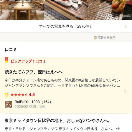
すべての写真を見る（2976件）
広告を非表示
口コミ
ピックアップ！口コミ
焼きたてムフフ。翌日はえへへ
今日は半分チェーン店であるものの、関東圏の8店舗しか展開していない
ジャンフランソワさんをご紹介。一言で言うと(お味の)高級な菓子パンで
す笑 味の繊細さに拘りつつ、甘いもの欲求を満たしてくれる様なジャン
4.5
キーさに私個人はどっぷりハマっています。 クッキー生地はザクっと、
Takeout:
噛むとすぐにバターの芳醇な...
BaiBaiYe_1008
（154）
2026/02 訪問
1回
東京ミッドタウン日比谷の地下、おしゃなパンやさんへ。
東京・日比谷「ジャンフランソワ 東京ミッドタウン日比谷」さんへ。 仕