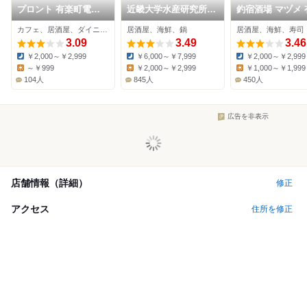
プロント 有楽町電気
近畿大学水産研究所
釣宿酒場 マヅメ 有楽
ビル店
銀座店
町電気ビル店
カフェ、居酒屋、ダイニングバー
居酒屋、海鮮、鍋
居酒屋、海鮮、寿司
3.09
3.49
3.46
￥2,000～￥2,999
￥6,000～￥7,999
￥2,000～￥2,999
Dinner:
Dinner:
Dinner:
～￥999
￥2,000～￥2,999
￥1,000～￥1,999
Lunch:
Lunch:
Lunch:
104人
845人
450人
広告を非表示
店舗情報（詳細）
修正
アクセス
住所を修正