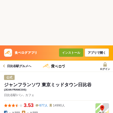
インストール
アプリで開く
日比谷駅グルメへ
ログイン
公式
ジャンフランソワ 東京ミッドタウン日比谷
(JEAN FRANCOIS)
日比谷駅/パン､ カフェ
3.53
677
人
14990
人
～￥999
～￥999