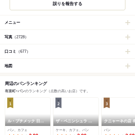
誤りを報告する
メニュー
写真
（2728）
口コミ
（677）
地図
周辺のパンランキング
有楽町
×
パン
のランキング（点数の高いお店）です。
1
2
3
ル・プチメック 日比
ザ・ペニンシュラ ブ
クニャーネの店 
谷店
ティック＆カフェ
町店
パン、カフェ
ケーキ、カフェ、パン
パン