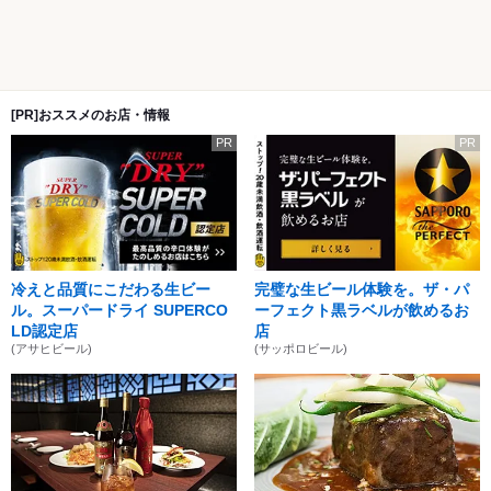
[PR]おススメのお店・情報
PR
PR
冷えと品質にこだわる生ビー
完璧な生ビール体験を。ザ・パ
ル。スーパードライ SUPERCO
ーフェクト黒ラベルが飲めるお
LD認定店
店
(アサヒビール)
(サッポロビール)