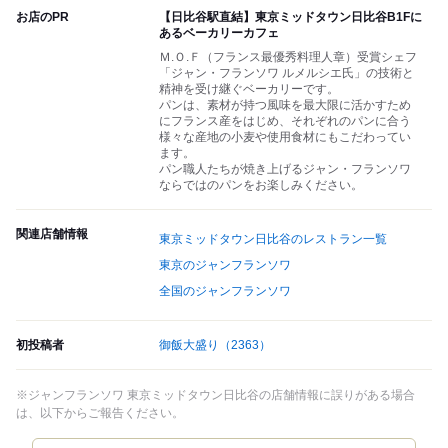
お店のPR
【日比谷駅直結】東京ミッドタウン日比谷B1Fに
あるベーカリーカフェ
Ｍ.Ｏ.Ｆ（フランス最優秀料理人章）受賞シェフ
「ジャン・フランソワ ルメルシエ氏」の技術と
精神を受け継ぐベーカリーです。
パンは、素材が持つ風味を最大限に活かすため
にフランス産をはじめ、それぞれのパンに合う
様々な産地の小麦や使用食材にもこだわってい
ます。
パン職人たちが焼き上げるジャン・フランソワ
ならではのパンをお楽しみください。
関連店舗情報
東京ミッドタウン日比谷のレストラン一覧
東京のジャンフランソワ
全国のジャンフランソワ
初投稿者
御飯大盛り
（2363）
※ジャンフランソワ 東京ミッドタウン日比谷の店舗情報に誤りがある場合
は、以下からご報告ください。