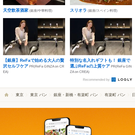
天空飲茶酒家
スリオラ
(銀座/中華料理)
(銀座/スペイン料理)
【銀座】ReFaで始める大人の贅
特別な名入れギフトも！ 銀座で
沢セルフケア
選ぶReFaの上質ケア
PR(ReFa GINZA on CR
PR(ReFa GIN
EA)
ZA on CREA)
Recommended by
東京
東京 パン
銀座・新橋・有楽町 パン
有楽町 パン