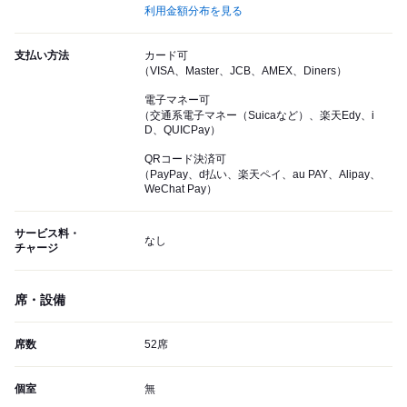
利用金額分布を見る
支払い方法
カード可
（VISA、Master、JCB、AMEX、Diners）
電子マネー可
（交通系電子マネー（Suicaなど）、楽天Edy、i
D、QUICPay）
QRコード決済可
（PayPay、d払い、楽天ペイ、au PAY、Alipay、
WeChat Pay）
サービス料・
なし
チャージ
席・設備
席数
52席
個室
無