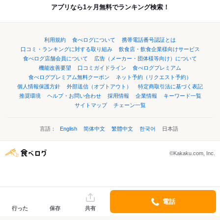
アプリなら1ヶ月無料でランキング検索！
利用規約
食べログについて
携帯電話番号認証とは
口コミ・ランキングに対する取り組み
飲食店・飲食企業様向けサービス
食べログ店舗会員について
広告（メーカー・団体様等向け）について
機能改善要望
口コミガイドライン
食べログプレミアム
食べログプレミアム無料クーポン
ネット予約（リクエスト予約）
個人情報保護方針
外部送信（オプトアウト）
特定商取引法に基づく表記
推奨環境
ヘルプ・お問い合わせ
採用情報
企業情報
キーワード一覧
サイトマップ
チェーン一覧
言語：
English
简体中文
繁體中文
한국어
日本語
©Kakaku.com, Inc.
電話
行った
保存
共有