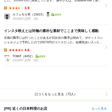
した。 2018年3月に開業しています。 瓢亭さんは、京都南禅寺畔で創業
四百年余りの老舗料亭です。 アクセ...
3.9
Lunch:
カフェモカ男
（15815）
2026/03 訪問
1回
インスタ映えとは対極の素朴な素材でここまで美味しく感動
京都の瓢亭には行ったことがあるが日比谷の瓢亭は初めて。ポケットコン
シェルジュで予約したので20570円のコースだった。結構気合い入ったフ
ロアで礼華やサローネが並んでいる。 兼八の...
4.6
Lunch:
TOMIT
（8452）
2024/07 訪問
1回
口コミをもっと見る（73人）
[PR] 近くの日本料理のお店
もっと見る