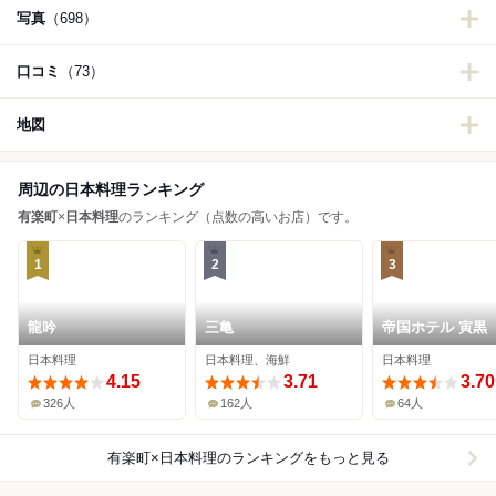
写真
（698）
口コミ
（73）
地図
周辺の日本料理ランキング
有楽町
×
日本料理
のランキング（点数の高いお店）です。
1
2
3
龍吟
三亀
帝国ホテル 寅黒
日本料理
日本料理、海鮮
日本料理
4.15
3.71
3.70
326人
162人
64人
有楽町×日本料理
のランキングをもっと見る