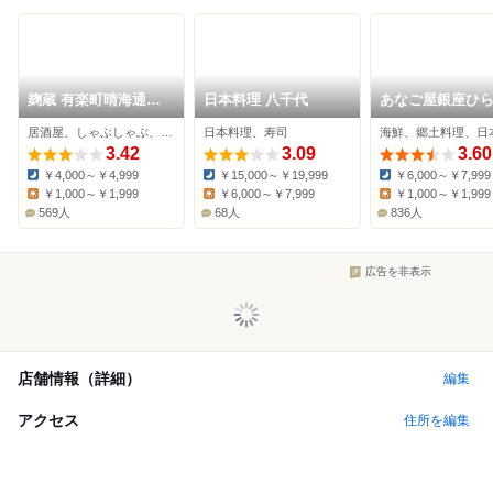
麹蔵 有楽町晴海通り
日本料理 八千代
あなご屋銀座ひ
本店
居酒屋、しゃぶしゃぶ、日本料理
日本料理、寿司
海鮮、郷土料理、日
3.42
3.09
3.60
￥4,000～￥4,999
￥15,000～￥19,999
￥6,000～￥7,999
Dinner:
Dinner:
Dinner:
￥1,000～￥1,999
￥6,000～￥7,999
￥1,000～￥1,999
Lunch:
Lunch:
Lunch:
569人
68人
836人
広告を非表示
店舗情報（詳細）
編集
アクセス
住所を編集