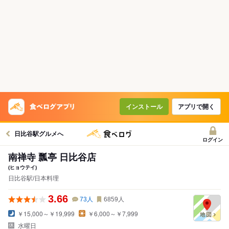
インストール
アプリで開く
日比谷駅グルメへ
ログイン
南禅寺 瓢亭 日比谷店
(ヒョウテイ)
日比谷駅/日本料理
3.66
73
人
6859
人
￥15,000～￥19,999
￥6,000～￥7,999
水曜日