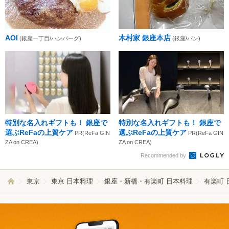
AOI
木村家 銀座本店
(銀座一丁目/ハンバーグ)
(銀座/パン)
特別な名入れギフトも！ 銀座で
特別な名入れギフトも！ 銀座で
選ぶReFaの上質ケア
選ぶReFaの上質ケア
PR(ReFa GIN
PR(ReFa GIN
ZA on CREA)
ZA on CREA)
Recommended by
東京
東京 日本料理
銀座・新橋・有楽町 日本料理
有楽町 