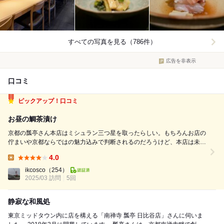
すべての写真を見る（786件）
広告を非表示
口コミ
ピックアップ！口コミ
お昼の鯛茶漬け
京都の瓢亭さん本店はミシュラン三つ星を取ったらしい。もちろんお店の
佇まいや京都ならではの魅力込みで判断されるのだろうけど、本店は未訪
問なので比較は出来ないが、料理の内容だけならこの日比谷ミッドタウン
4.0
の店舗もクオリティはほぼ同じはずだと思う。 去年季節ごとにコース
Lunch:
を楽しんだので、今は季節限定の特別...
ikcosco
（254）
2025/03 訪問
5回
静寂な和風処
東京ミッドタウン内に店を構える「南禅寺 瓢亭 日比谷店」さんに伺いま